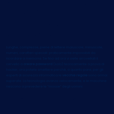
superate: ecco qualche
consiglio su come
creare password a
prova di hacker.
Lunghe, complesse, piene di lettere maiuscole, minuscole,
numeri, caratteri speciali: praticamente impossibili da
ricordare a memoria. Se fino ad ora vi siete arrovellati il
cervello a
creare password
(solo) teoricamente a prova di
hacker, ora potete smettere perché, a quanto pare, per gli
esperti di sicurezza informatica le
vecchie regole
sono ormai
superate. La tecnologia avanza velocemente, e le macchine
riescono a prevedere le “mosse” degli uomini.
Nuove linee guida sulla
sicurezza informatica