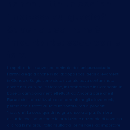
hanno tutte un codice
impresso sul guscio?
Saperlo decifrare è
importante: ecco come
fare.
Lo spettro delle uova contaminate dall’
antiparassitario
Fipronil
aleggia anche in Italia: dopo i casi degli allevamenti
in Olanda e Belgio sono state rivenute uova contaminate
anche nel Lazio, nelle Marche, in Lombardia e in Campania. In
base ai campionamenti effettuati ad Ancona pare che il
Fipronil
sia stato utilizzato direttamente negli allevamenti,
perciò non si tratta di uova importate, ma di prodotti
“nostrani”. La cosa quindi indigna ancora di più. Sembra
assurdo che, nonostante la produzione nazionale di uova sia
di circa 13 miliardi, l’Italia risulta tra i primi Paesi ad importare