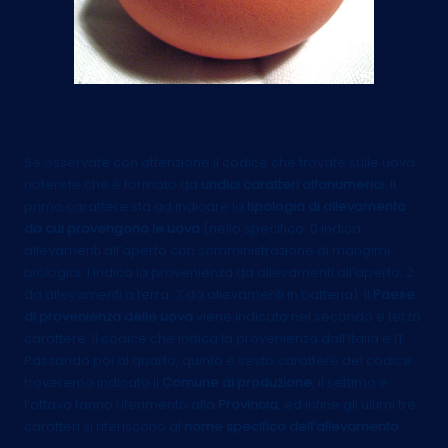
Come è composto il codice
Se osservate con attenzione il codice che trovate sulle uova
noterete che è formato da
undici caratteri alfanumerici
. Il
primo carattere sta ad indicare la
tipologia di allevamento
da cui provengono le uova
(nello specifico: 0 indica
allevamenti all’aperto con somministrazione di mangimi
biologici; 1 indica la provenienza da allevamenti all’aperto; 2
da allevamenti a terra; 3 da allevamenti in batteria). Il
Paese
di provenienza delle uova
viene indicato nel secondo e terzo
carattere. Il codice che indica la provenienza dall’Italia è IT.
Passando poi al quarto, quinto e sesto carattere del codice
troveremo indicato il
Comune di produzione
, il settimo e
l’ottavo fanno riferimento alla
Provincia
, ed infine gli ultimi tre
caratteri si riferiscono al
nome specifico dell’allevamento
.