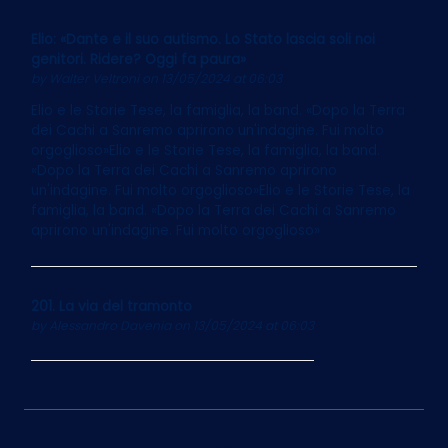
Elio: «Dante e il suo autismo. Lo Stato lascia soli noi
genitori. Ridere? Oggi fa paura»
by
Walter Veltroni
on 13/05/2024 at 06:03
Elio e le Storie Tese, la famiglia, la band. «Dopo la Terra
dei Cachi a Sanremo aprirono un'indagine. Fui molto
orgoglioso»Elio e le Storie Tese, la famiglia, la band.
«Dopo la Terra dei Cachi a Sanremo aprirono
un'indagine. Fui molto orgoglioso»Elio e le Storie Tese, la
famiglia, la band. «Dopo la Terra dei Cachi a Sanremo
aprirono un'indagine. Fui molto orgoglioso»
201. La via del tramonto
by
Alessandro Davenia
on 13/05/2024 at 06:03