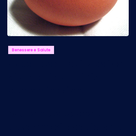
Posted
Benessere e Salute
in
Uova: leggere il codice
aiuta a ridurre i rischi
contaminazione
Avete notato che le
uova che si acquistano