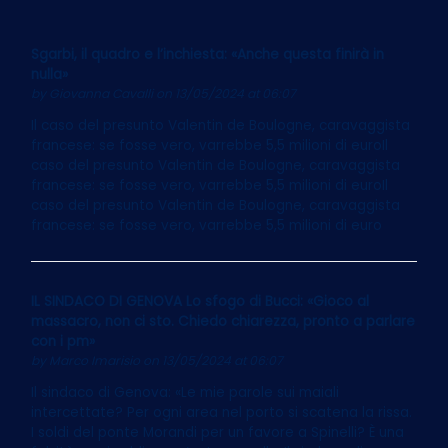
Sgarbi, il quadro e l’inchiesta: «Anche questa finirà in
nulla»
by
Giovanna Cavalli
on 13/05/2024 at 06:07
Il caso del presunto Valentin de Boulogne, caravaggista
francese: se fosse vero, varrebbe 5,5 milioni di euroIl
caso del presunto Valentin de Boulogne, caravaggista
francese: se fosse vero, varrebbe 5,5 milioni di euroIl
caso del presunto Valentin de Boulogne, caravaggista
francese: se fosse vero, varrebbe 5,5 milioni di euro
IL SINDACO DI GENOVA Lo sfogo di Bucci: «Gioco al
massacro, non ci sto. Chiedo chiarezza, pronto a parlare
con i pm»
by
Marco Imarisio
on 13/05/2024 at 06:07
Il sindaco di Genova: «Le mie parole sui maiali
intercettate? Per ogni area nel porto si scatena la rissa.
I soldi del ponte Morandi per un favore a Spinelli? È una