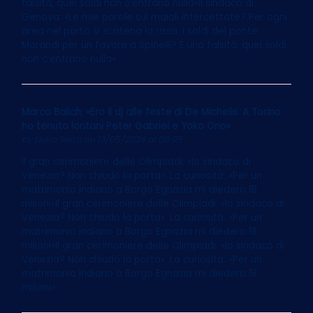
falsità, quei soldi non c’entrano nulla»Il sindaco di
Genova: «Le mie parole sui maiali intercettate? Per ogni
area nel porto si scatena la rissa. I soldi del ponte
Morandi per un favore a Spinelli? È una falsità, quei soldi
non c’entrano nulla»
Marco Balich: «Ero il dj alle feste di De Michelis. A Torino
ho tenuto lontani Peter Gabriel e Yoko Ono»
by
Elvira Serra
on 13/05/2024 at 06:05
Il gran cerimoniere delle Olimpiadi: «Io sindaco di
Venezia? Non chiudo la porta». La curiosità: «Per un
matrimonio indiano a Borgo Egnazia mi diedero 18
milioni»Il gran cerimoniere delle Olimpiadi: «Io sindaco di
Venezia? Non chiudo la porta». La curiosità: «Per un
matrimonio indiano a Borgo Egnazia mi diedero 18
milioni»Il gran cerimoniere delle Olimpiadi: «Io sindaco di
Venezia? Non chiudo la porta». La curiosità: «Per un
matrimonio indiano a Borgo Egnazia mi diedero 18
milioni»