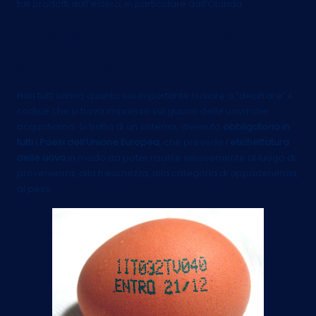
tali prodotti dall’estero, in particolare dall’Olanda.
Conoscere il codice scritto
sulle uova
Non tutti sanno quanto sia importante riuscire a “decifrare” il
codice che si trova impresso sul guscio delle uova che
acquistiamo. Si tratta di un sistema, divenuto
obbligatorio in
tutti i Paesi dell’Unione Europea
, che prevede l’
etichettatura
delle uova
in modo da poter risalire velocemente al luogo di
provenienza, alla freschezza, alla categoria di appartenenza,
al peso.