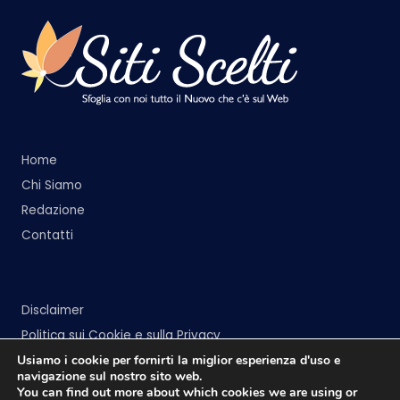
Home
Chi Siamo
Redazione
Contatti
Disclaimer
Politica sui Cookie e sulla Privacy
Usiamo i cookie per fornirti la miglior esperienza d'uso e
navigazione sul nostro sito web.
You can find out more about which cookies we are using or