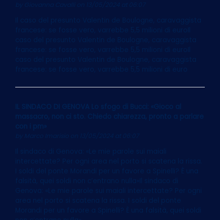
by
Giovanna Cavalli
on 13/05/2024 at 06:07
Il caso del presunto Valentin de Boulogne, caravaggista
francese: se fosse vero, varrebbe 5,5 milioni di euroIl
caso del presunto Valentin de Boulogne, caravaggista
francese: se fosse vero, varrebbe 5,5 milioni di euroIl
caso del presunto Valentin de Boulogne, caravaggista
francese: se fosse vero, varrebbe 5,5 milioni di euro
IL SINDACO DI GENOVA Lo sfogo di Bucci: «Gioco al
massacro, non ci sto. Chiedo chiarezza, pronto a parlare
con i pm»
by
Marco Imarisio
on 13/05/2024 at 06:07
Il sindaco di Genova: «Le mie parole sui maiali
intercettate? Per ogni area nel porto si scatena la rissa.
I soldi del ponte Morandi per un favore a Spinelli? È una
falsità, quei soldi non c’entrano nulla»Il sindaco di
Genova: «Le mie parole sui maiali intercettate? Per ogni
area nel porto si scatena la rissa. I soldi del ponte
Morandi per un favore a Spinelli? È una falsità, quei soldi