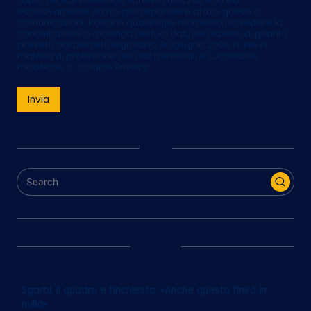
I dati che stai inserendo saranno utilizzati solo ed
esclusivamente da noi per rispondere ai tuoi quesiti o
comunicazioni. Potrai in qualunque momento richiedere la
cancellazione o modifica dei tuoi dati, nel rispetto di quanto
previsto dal Decreto legislativo 30 giugno 2003, n. 196 in
materia di protezione dei dati personali e successive
modifiche, o “Codice Privacy”
Invia
Cerca
Ultim’Ora
Sgarbi, il quadro e l’inchiesta: «Anche questa finirà in
nulla»