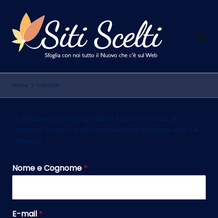
Skip
to
S
content
Sfoglia
con
i
noi
t
tutto
Home
Contatti
il
i
Nuovo
S
che
Se desideri contattarci, utilizza il nostro modulo di
c
c'è
contatto: il nostro staff risponderà rapidamente alle tue
sul
e
richieste!
Web
l
Nome e Cognome
*
t
i
E-mail
*