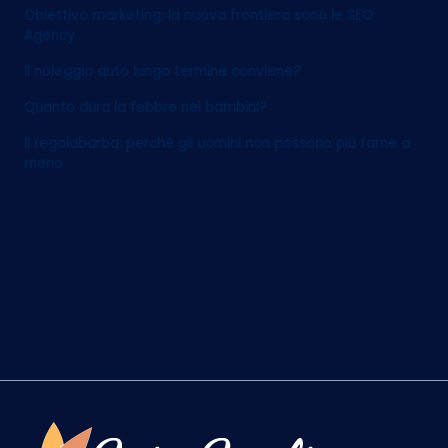
Obiettivo marketing: la nuova frontiera sono le SEO
Agency
Il noleggio auto lungo termine conviene?
Quanto dura la febbre nei bambini?
Il regolabarba: perché gli uomini non possono più farne a
meno