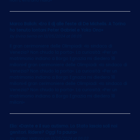
non c’entrano nulla»
Marco Balich: «Ero il dj alle feste di De Michelis. A Torino
ho tenuto lontani Peter Gabriel e Yoko Ono»
by
Elvira Serra
on 13/05/2024 at 06:05
Il gran cerimoniere delle Olimpiadi: «Io sindaco di
Venezia? Non chiudo la porta». La curiosità: «Per un
matrimonio indiano a Borgo Egnazia mi diedero 18
milioni»Il gran cerimoniere delle Olimpiadi: «Io sindaco di
Venezia? Non chiudo la porta». La curiosità: «Per un
matrimonio indiano a Borgo Egnazia mi diedero 18
milioni»Il gran cerimoniere delle Olimpiadi: «Io sindaco di
Venezia? Non chiudo la porta». La curiosità: «Per un
matrimonio indiano a Borgo Egnazia mi diedero 18
milioni»
Elio: «Dante e il suo autismo. Lo Stato lascia soli noi
genitori. Ridere? Oggi fa paura»
by
Walter Veltroni
on 13/05/2024 at 06:03