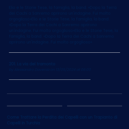
Elio e le Storie Tese, la famiglia, la band. «Dopo la Terra
dei Cachi a Sanremo aprirono un'indagine. Fui molto
orgoglioso»Elio e le Storie Tese, la famiglia, la band.
«Dopo la Terra dei Cachi a Sanremo aprirono
un'indagine. Fui molto orgoglioso»Elio e le Storie Tese, la
famiglia, la band. «Dopo la Terra dei Cachi a Sanremo
aprirono un'indagine. Fui molto orgoglioso»
201. La via del tramonto
by
Alessandro Davenia
on 13/05/2024 at 06:03
12
Come Trattare la Perdita dei Capelli con un Trapianto di
Capelli in Turchia