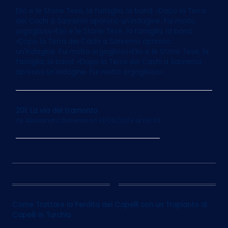
Elio e le Storie Tese, la famiglia, la band. «Dopo la Terra
dei Cachi a Sanremo aprirono un'indagine. Fui molto
orgoglioso»Elio e le Storie Tese, la famiglia, la band.
«Dopo la Terra dei Cachi a Sanremo aprirono
un'indagine. Fui molto orgoglioso»Elio e le Storie Tese, la
famiglia, la band. «Dopo la Terra dei Cachi a Sanremo
aprirono un'indagine. Fui molto orgoglioso»
201. La via del tramonto
by
Alessandro Davenia
on 13/05/2024 at 06:03
12
Come Trattare la Perdita dei Capelli con un Trapianto di
Capelli in Turchia