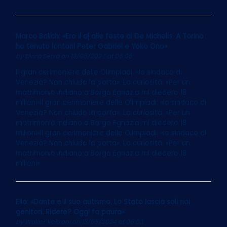
Marco Balich: «Ero il dj alle feste di De Michelis. A Torino
ho tenuto lontani Peter Gabriel e Yoko Ono»
by
Elvira Serra
on 13/05/2024 at 06:05
Il gran cerimoniere delle Olimpiadi: «Io sindaco di
Venezia? Non chiudo la porta». La curiosità: «Per un
matrimonio indiano a Borgo Egnazia mi diedero 18
milioni»Il gran cerimoniere delle Olimpiadi: «Io sindaco di
Venezia? Non chiudo la porta». La curiosità: «Per un
matrimonio indiano a Borgo Egnazia mi diedero 18
milioni»Il gran cerimoniere delle Olimpiadi: «Io sindaco di
Venezia? Non chiudo la porta». La curiosità: «Per un
matrimonio indiano a Borgo Egnazia mi diedero 18
milioni»
Elio: «Dante e il suo autismo. Lo Stato lascia soli noi
genitori. Ridere? Oggi fa paura»
by
Walter Veltroni
on 13/05/2024 at 06:03