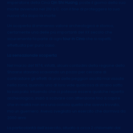
imperatore della Cina
Qin Shi Huang
, poste il giorno della sua
morte avvenuta nel 210 a.C. con il fine di proteggere la sua
nuova vita dopo la morte.
Un scoperta di immenso valore archeologico e storico,
certamente una delle più importanti del XX secolo che
sicuramente fa parte di ogni
tour in Cina
che si rispetti,
effettuata per puro caso.
La sensazionale scoperta
Nel marzo del 1974, infatti, alcuni contadini della regione dello
Shaanxi stavano scavando un pozzo per cercare di
contrastare gli effetti di una delle peggiori siccità mai vissute
nella zona, quando uno di loro vide qualcosa di strano sotto
la sua pala. Intuendo che ci potesse essere qualche reperto
archeologico, iniziò a scavare con attenzione fino a capire
che in realtà non era una ciotola quella che aveva trovato,
ma un guerriero. Aveva svegliato un esercito che dormiva da
2000 anni.
La particolarità dell’esercito, situato a circa 2 chilometri dal