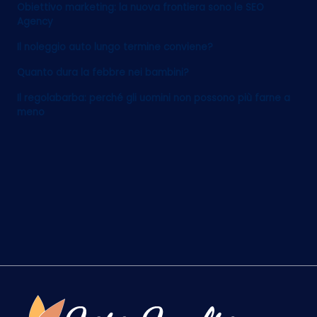
Obiettivo marketing: la nuova frontiera sono le SEO
Agency
Il noleggio auto lungo termine conviene?
Quanto dura la febbre nei bambini?
Il regolabarba: perché gli uomini non possono più farne a
meno