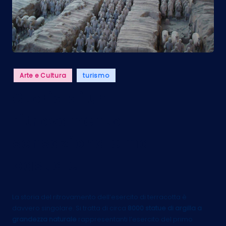
Posted
Arte e Cultura
turismo
in
Storia di un
ritrovamento
sensazionale ma
casuale
La storia del ritrovamento dell’esercito di terracotta è
davvero singolare. Si tratta di circa
8000 statue di argilla a
grandezza naturale
rappresentanti l’esercito del primo