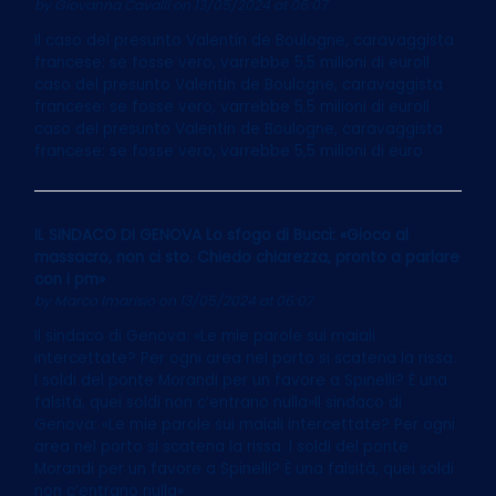
by
Giovanna Cavalli
on 13/05/2024 at 06:07
Il caso del presunto Valentin de Boulogne, caravaggista
francese: se fosse vero, varrebbe 5,5 milioni di euroIl
caso del presunto Valentin de Boulogne, caravaggista
francese: se fosse vero, varrebbe 5,5 milioni di euroIl
caso del presunto Valentin de Boulogne, caravaggista
francese: se fosse vero, varrebbe 5,5 milioni di euro
IL SINDACO DI GENOVA Lo sfogo di Bucci: «Gioco al
massacro, non ci sto. Chiedo chiarezza, pronto a parlare
con i pm»
by
Marco Imarisio
on 13/05/2024 at 06:07
Il sindaco di Genova: «Le mie parole sui maiali
intercettate? Per ogni area nel porto si scatena la rissa.
I soldi del ponte Morandi per un favore a Spinelli? È una
falsità, quei soldi non c’entrano nulla»Il sindaco di
Genova: «Le mie parole sui maiali intercettate? Per ogni
area nel porto si scatena la rissa. I soldi del ponte
Morandi per un favore a Spinelli? È una falsità, quei soldi
non c’entrano nulla»