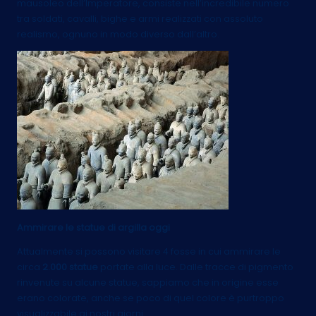
mausoleo dell’Imperatore, consiste nell’incredibile numero
tra soldati, cavalli, bighe e armi realizzati con assoluto
realismo, ognuno in modo diverso dall’altro.
Ammirare le statue di argilla oggi
Attualmente si possono visitare 4 fosse in cui ammirare le
circa
2.000 statue
portate alla luce. Dalle tracce di pigmento
rinvenute su alcune statue, sappiamo che in origine esse
erano colorate, anche se poco di quel colore è purtroppo
visualizzabile ai nostri giorni.