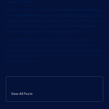
maggiore rilevanza.
Un occhio attento viene rivolto ai
reality show,
ai
talent show
e alle
serie televisive
in generale,
senza dimenticare lo sport,
i film e il varietà
. Anche la categoria
Anticipazioni TV
ricalca
questo tema e si rivolge a telespettatori attenti e pronti a
conoscere meglio ciò che stanno guardando.
Infine, la Guida TV consente la scoperta dei migliori
programmi della giornata e soprattutto in prima serata.
Quando si clicca sulla lente di ingrandimento si cerca invece
il programma desiderato in seguito all’inserimento di una o
più parole chiave.
Redazione2
View All Posts