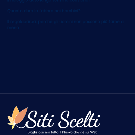
Il noleggio auto lungo termine conviene?
Quanto dura la febbre nei bambini?
Il regolabarba: perché gli uomini non possono più farne a
meno