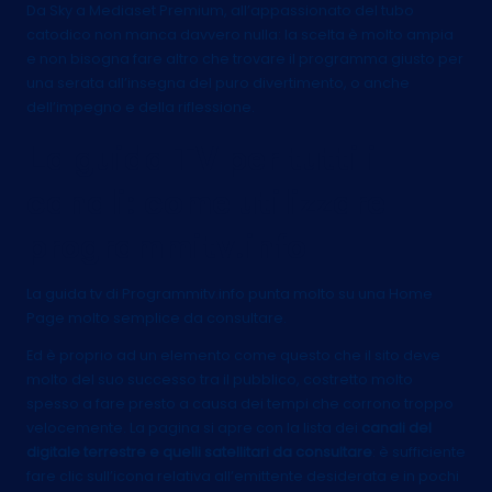
Da Sky a Mediaset Premium, all’appassionato del tubo
catodico non manca davvero nulla: la scelta è molto ampia
e non bisogna fare altro che trovare il programma giusto per
una serata all’insegna del puro divertimento, o anche
dell’impegno e della riflessione.
La guida TV per tutti i
canali: come utilizzare
programmitv.info
La guida tv di Programmitv.info
punta molto su una Home
Page molto semplice da consultare.
Ed è proprio ad un elemento come questo che il sito deve
molto del suo successo tra il pubblico, costretto molto
spesso a fare presto a causa dei tempi che corrono troppo
velocemente. La pagina si apre con la lista dei
canali del
digitale terrestre e quelli satellitari da consultare
: è sufficiente
fare clic sull’icona relativa all’emittente desiderata e in pochi