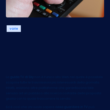
Posted
varie
in
Un’alternativa alla
classica guida tv per
seguire i programmi
La
guida TV di Sky
non è l’unico sito Web nel quale è possibile
scoprire tutte le trasmissioni più interessanti della giornata.
Infatti, esistono altre piattaforme che garantiscono tale
servizio ad un pubblico alla ricerca costante della proposta
giusta con la quale trascorrere la serata.
Ed è così che chi vuole sapere
cosa guardare in TV
può