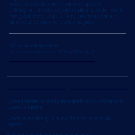
«Dopo la Terra dei Cachi a Sanremo aprirono
un'indagine. Fui molto orgoglioso»Elio e le Storie Tese, la
famiglia, la band. «Dopo la Terra dei Cachi a Sanremo
aprirono un'indagine. Fui molto orgoglioso»
201. La via del tramonto
by
Alessandro Davenia
on 13/05/2024 at 06:03
12
Come Trattare la Perdita dei Capelli con un Trapianto di
Capelli in Turchia
Obiettivo marketing: la nuova frontiera sono le SEO
Agency