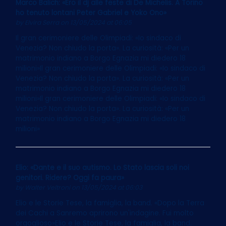
Marco Balich: «Ero il dj alle feste di De Michelis. A Torino
ho tenuto lontani Peter Gabriel e Yoko Ono»
by
Elvira Serra
on 13/05/2024 at 06:05
Il gran cerimoniere delle Olimpiadi: «Io sindaco di
Venezia? Non chiudo la porta». La curiosità: «Per un
matrimonio indiano a Borgo Egnazia mi diedero 18
milioni»Il gran cerimoniere delle Olimpiadi: «Io sindaco di
Venezia? Non chiudo la porta». La curiosità: «Per un
matrimonio indiano a Borgo Egnazia mi diedero 18
milioni»Il gran cerimoniere delle Olimpiadi: «Io sindaco di
Venezia? Non chiudo la porta». La curiosità: «Per un
matrimonio indiano a Borgo Egnazia mi diedero 18
milioni»
Elio: «Dante e il suo autismo. Lo Stato lascia soli noi
genitori. Ridere? Oggi fa paura»
by
Walter Veltroni
on 13/05/2024 at 06:03
Elio e le Storie Tese, la famiglia, la band. «Dopo la Terra
dei Cachi a Sanremo aprirono un'indagine. Fui molto
orgoglioso»Elio e le Storie Tese, la famiglia, la band.