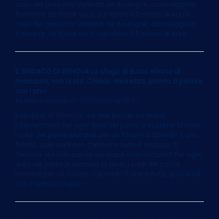
caso del presunto Valentin de Boulogne, caravaggista
francese: se fosse vero, varrebbe 5,5 milioni di euroIl
caso del presunto Valentin de Boulogne, caravaggista
francese: se fosse vero, varrebbe 5,5 milioni di euro
IL SINDACO DI GENOVA Lo sfogo di Bucci: «Gioco al
massacro, non ci sto. Chiedo chiarezza, pronto a parlare
con i pm»
by
Marco Imarisio
on 13/05/2024 at 06:07
Il sindaco di Genova: «Le mie parole sui maiali
intercettate? Per ogni area nel porto si scatena la rissa.
I soldi del ponte Morandi per un favore a Spinelli? È una
falsità, quei soldi non c’entrano nulla»Il sindaco di
Genova: «Le mie parole sui maiali intercettate? Per ogni
area nel porto si scatena la rissa. I soldi del ponte
Morandi per un favore a Spinelli? È una falsità, quei soldi
non c’entrano nulla»