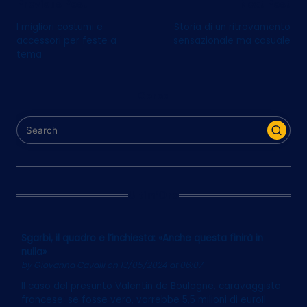
Post
Previous Post
Next Post
I migliori costumi e
Storia di un ritrovamento
navigation
accessori per feste a
sensazionale ma casuale
tema
Cerca
Ultim’Ora
Sgarbi, il quadro e l’inchiesta: «Anche questa finirà in
nulla»
by
Giovanna Cavalli
on 13/05/2024 at 06:07
Il caso del presunto Valentin de Boulogne, caravaggista
francese: se fosse vero, varrebbe 5,5 milioni di euroIl