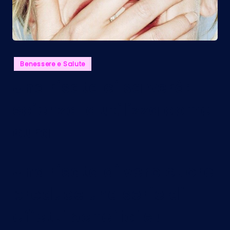
Posted
Benessere e Salute
in
Una risata ci salverà:
scienza la utilizza come
cura
Una risata di vero cuore
produce una serie di
effetti benefici sul