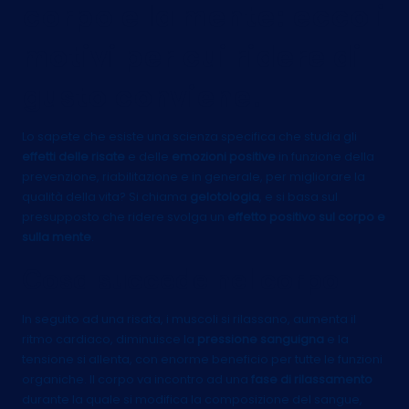
corpo e la mente: ecco i
motivi per cui ridere di
gusto conviene.
Lo sapete che esiste una scienza specifica che studia gli
effetti delle risate
e delle
emozioni positive
in funzione della
prevenzione, riabilitazione e in generale, per migliorare la
qualità della vita? Si chiama
gelotologia
, e si basa sul
presupposto che ridere svolga un
effetto positivo sul corpo e
sulla mente
.
Cosa succede nel corpo
In seguito ad una risata, i muscoli si rilassano, aumenta il
ritmo cardiaco, diminuisce la
pressione sanguigna
e la
tensione si allenta, con enorme beneficio per tutte le funzioni
organiche. Il corpo va incontro ad una
fase di rilassamento
durante la quale si modifica la composizione del sangue,