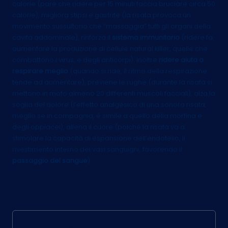
calorie (pare che ridere per 15 minuti faccia bruciare circa 50
calorie), migliora stipsi e gastrite (la risata provoca un
movimento sussultorio che “massaggia” tutti gli organi della
cavità addominale), rinforza il
sistema immunitario
(ridere fa
aumentare la produzione di cellule natural killer, quelle che
combattono i virus, e degli anticorpi). Inoltre
ridere aiuta a
respirare meglio
(quando si ride, il ritmo della respirazione
tende ad aumentare), previene le rughe (durante la risata si
mettono in moto almeno 20 differenti muscoli facciali), alza la
soglia del dolore (l’effetto analgesico di una sonora risata,
meglio se in compagnia, è simile a quello della morfina e
degli oppiacei), allena il cuore (poiché la risata va a
stimolare la capacità di espansione dell’endotelio, il
rivestimento interno dei vasi sanguigni, favorendo il
passaggio del sangue
).
Redazione