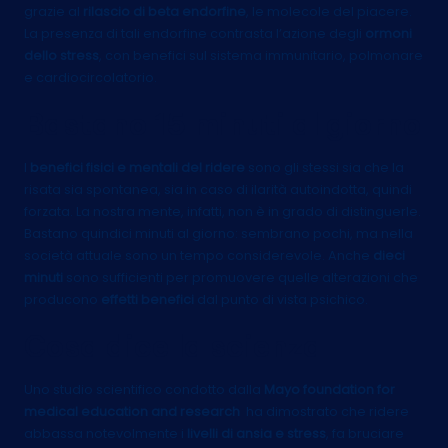
grazie al
rilascio di beta endorfine
, le molecole del piacere.
La presenza di tali endorfine contrasta l’azione degli
ormoni
dello stress
, con benefici sul sistema immunitario, polmonare
e cardiocircolatorio.
Bastano 15 minuti al giorno
I
benefici fisici e mentali del ridere
sono gli stessi sia che la
risata sia spontanea, sia in caso di ilarità autoindotta, quindi
forzata. La nostra mente, infatti, non è in grado di distinguerle.
Bastano quindici minuti al giorno: sembrano pochi, ma nella
società attuale sono un tempo considerevole. Anche
dieci
minuti
sono sufficienti per promuovere quelle alterazioni che
producono
effetti benefici
dal punto di vista psichico.
Cosa dice la scienza
Uno studio scientifico condotto dalla
Mayo foundation for
medical education and research
ha dimostrato che ridere
abbassa notevolmente i
livelli di ansia e stress
, fa bruciare