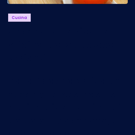
Posted
Cucina
in
Gazpacho: la ricetta
originale e le gustose
varianti
Dalla Spagna arriva una
zuppa gustosa adatta
per il periodo estivo: si
tratta del gazpacho, e
può essere realizzata in