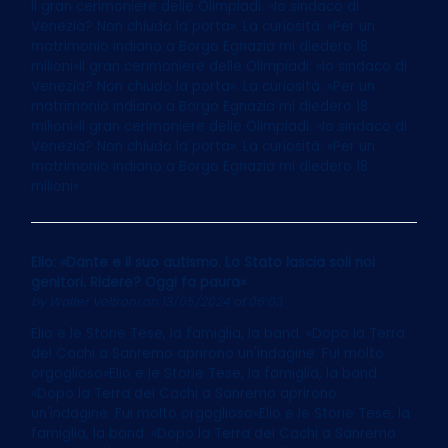
Il gran cerimoniere delle Olimpiadi: «Io sindaco di
Venezia? Non chiudo la porta». La curiosità: «Per un
matrimonio indiano a Borgo Egnazia mi diedero 18
milioni»Il gran cerimoniere delle Olimpiadi: «Io sindaco di
Venezia? Non chiudo la porta». La curiosità: «Per un
matrimonio indiano a Borgo Egnazia mi diedero 18
milioni»Il gran cerimoniere delle Olimpiadi: «Io sindaco di
Venezia? Non chiudo la porta». La curiosità: «Per un
matrimonio indiano a Borgo Egnazia mi diedero 18
milioni»
Elio: «Dante e il suo autismo. Lo Stato lascia soli noi
genitori. Ridere? Oggi fa paura»
by
Walter Veltroni
on 13/05/2024 at 06:03
Elio e le Storie Tese, la famiglia, la band. «Dopo la Terra
dei Cachi a Sanremo aprirono un'indagine. Fui molto
orgoglioso»Elio e le Storie Tese, la famiglia, la band.
«Dopo la Terra dei Cachi a Sanremo aprirono
un'indagine. Fui molto orgoglioso»Elio e le Storie Tese, la
famiglia, la band. «Dopo la Terra dei Cachi a Sanremo