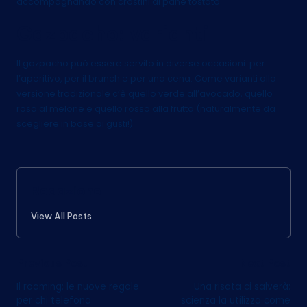
accompagnando con crostini di pane tostato.
Gazpacho: varianti
Il gazpacho può essere servito in diverse occasioni: per
l’aperitivo, per il brunch e per una cena. Come varianti alla
versione tradizionale c’è quello verde all’avocado, quello
rosa al melone e quello rosso alla frutta (naturalmente da
scegliere in base ai gusti!).
Redazione
View All Posts
Post
Previous Post
Next Post
Il roaming: le nuove regole
Una risata ci salverà:
navigation
per chi telefona
scienza la utilizza come