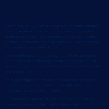
La versione base con il
pomodoro
Ammorbidisci 50 gr di mollica di
pane casereccio raffermo
fatto a pezzetti e riponilo in una ciotola con 5-6 cucchiai di
aceto di vino rosso. Pulisci e taglia a pezzetti 6 pomodori, un
cetriolo, una cipolla piccola, un peperone, un peperoncino
piccante ed uno spicchio di aglio.
Versa il tutto nella ciotola con il pane e l’aceto, aggiungi un
cucchiaino di
olio extravergine di oliva
ed un pizzico di sale.
Mescola, copri con la pellicola e lascia riposare in frigorifero
per circa 12 ore.
Frulla gli
ortaggi
versando a filo l’olio rimasto e alternandolo
ad un po’ di acqua ben fredda. Passa tutto al setaccio
versando il gazpacho in una ciotola.
Metti la
zuppa
di nuovo in frigo per almeno un’oretta, poi
servila aggiungendo dei
cubetti di ghiaccio
, e