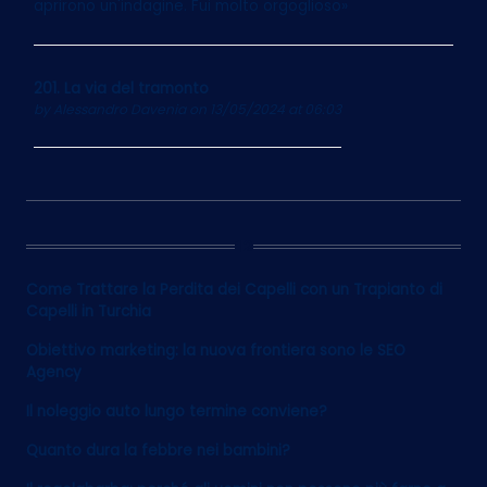
aprirono un'indagine. Fui molto orgoglioso»
201. La via del tramonto
by
Alessandro Davenia
on 13/05/2024 at 06:03
12
Come Trattare la Perdita dei Capelli con un Trapianto di
Capelli in Turchia
Obiettivo marketing: la nuova frontiera sono le SEO
Agency
Il noleggio auto lungo termine conviene?
Quanto dura la febbre nei bambini?