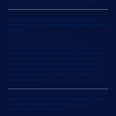
francese: se fosse vero, varrebbe 5,5 milioni di euro
IL SINDACO DI GENOVA Lo sfogo di Bucci: «Gioco al
massacro, non ci sto. Chiedo chiarezza, pronto a parlare
con i pm»
by
Marco Imarisio
on 13/05/2024 at 06:07
Il sindaco di Genova: «Le mie parole sui maiali
intercettate? Per ogni area nel porto si scatena la rissa.
I soldi del ponte Morandi per un favore a Spinelli? È una
falsità, quei soldi non c’entrano nulla»Il sindaco di
Genova: «Le mie parole sui maiali intercettate? Per ogni
area nel porto si scatena la rissa. I soldi del ponte
Morandi per un favore a Spinelli? È una falsità, quei soldi
non c’entrano nulla»
Marco Balich: «Ero il dj alle feste di De Michelis. A Torino
ho tenuto lontani Peter Gabriel e Yoko Ono»
by
Elvira Serra
on 13/05/2024 at 06:05