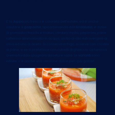
diversi modi.
E’ la
zuppa
più fresca e colorata dell’estate, ed è anche
salutare. Il
gazpacho
, tipica bevanda dell’
Andalusia
, è base
di pomodori freschi e maturi, verdura mista, peperoni, pane
raffermo ammorbidito in acqua, un filo di olio extravergine di
oliva ed uno di aceto. Si conserva in frigo, si serve con crostini
di pane, e se si preferisce con cubetti di ghiaccio. La famosa
crema fredda spagnola disseta e sazia. Le
varianti
sono
infinite: c’è anche una versione dolce per i più golosi!