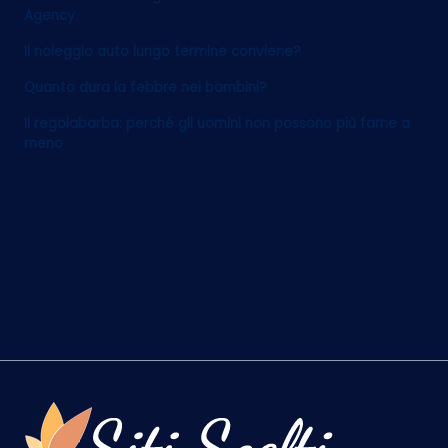
Agency
Il noleggio auto lungo termine conviene?
Quanto dura la febbre nei bambini?
Il regolabarba: perché gli uomini non possono più farne a
meno