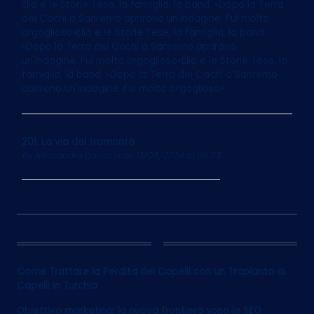
Elio e le Storie Tese, la famiglia, la band. «Dopo la Terra
dei Cachi a Sanremo aprirono un'indagine. Fui molto
orgoglioso»Elio e le Storie Tese, la famiglia, la band.
«Dopo la Terra dei Cachi a Sanremo aprirono
un'indagine. Fui molto orgoglioso»Elio e le Storie Tese, la
famiglia, la band. «Dopo la Terra dei Cachi a Sanremo
aprirono un'indagine. Fui molto orgoglioso»
201. La via del tramonto
by
Alessandro Davenia
on 13/05/2024 at 06:03
12
Come Trattare la Perdita dei Capelli con un Trapianto di
Capelli in Turchia
Obiettivo marketing: la nuova frontiera sono le SEO