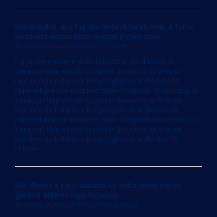
Marco Balich: «Ero il dj alle feste di De Michelis. A Torino
ho tenuto lontani Peter Gabriel e Yoko Ono»
by
Elvira Serra
on 13/05/2024 at 06:05
Il gran cerimoniere delle Olimpiadi: «Io sindaco di
Venezia? Non chiudo la porta». La curiosità: «Per un
matrimonio indiano a Borgo Egnazia mi diedero 18
milioni»Il gran cerimoniere delle Olimpiadi: «Io sindaco di
Venezia? Non chiudo la porta». La curiosità: «Per un
matrimonio indiano a Borgo Egnazia mi diedero 18
milioni»Il gran cerimoniere delle Olimpiadi: «Io sindaco di
Venezia? Non chiudo la porta». La curiosità: «Per un
matrimonio indiano a Borgo Egnazia mi diedero 18
milioni»
Elio: «Dante e il suo autismo. Lo Stato lascia soli noi
genitori. Ridere? Oggi fa paura»
by
Walter Veltroni
on 13/05/2024 at 06:03