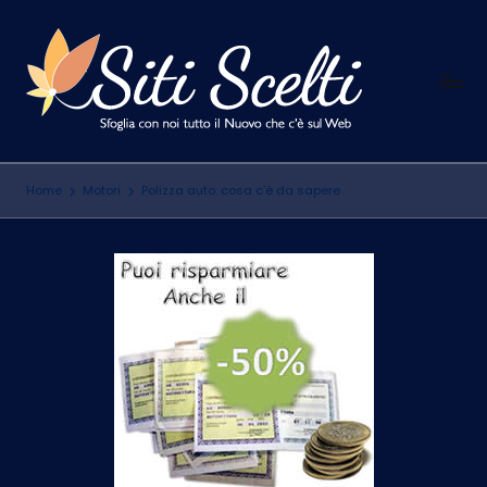
Skip
to
S
content
Sfoglia
con
i
noi
t
tutto
Home
Motori
Polizza auto: cosa c’è da sapere
il
i
Nuovo
S
che
c
c'è
sul
e
Web
l
t
i