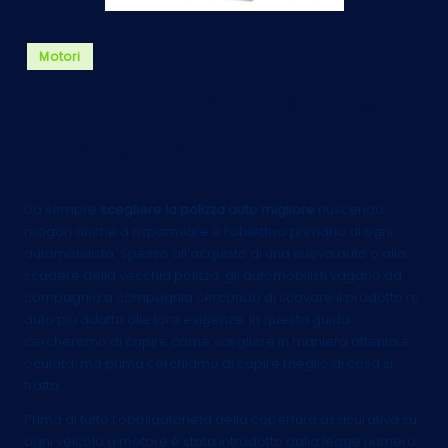
Posted
Motori
in
Polizza auto: cosa c’è
da sapere
Da sempre
scegliere la polizza auto migliore
riuscendo
magari anche a risparmiare è l’obiettivo primario di ogni
automobilista. Spesso all’acquisto di una nuova auto o alla
scadere della vecchia polizza, gli automobilisti vagano da
compagnia a compagnia cercando di scovare il prodotto rc
auto più adatto alle loro esigenze. In questa guida
cercheremo di capire come scegliere in maniera attenta e
oculata, ma prima cerchiamo di capire meglio di cosa si
tratta.
Prima di tutto l’obbligatorietà della copertura assicurativa su
ogni veicolo a motore è stata introdotto dalla legge numero