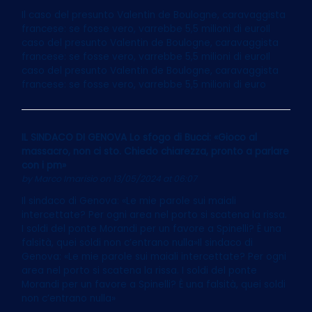
Il caso del presunto Valentin de Boulogne, caravaggista
francese: se fosse vero, varrebbe 5,5 milioni di euroIl
caso del presunto Valentin de Boulogne, caravaggista
francese: se fosse vero, varrebbe 5,5 milioni di euroIl
caso del presunto Valentin de Boulogne, caravaggista
francese: se fosse vero, varrebbe 5,5 milioni di euro
IL SINDACO DI GENOVA Lo sfogo di Bucci: «Gioco al
massacro, non ci sto. Chiedo chiarezza, pronto a parlare
con i pm»
by
Marco Imarisio
on 13/05/2024 at 06:07
Il sindaco di Genova: «Le mie parole sui maiali
intercettate? Per ogni area nel porto si scatena la rissa.
I soldi del ponte Morandi per un favore a Spinelli? È una
falsità, quei soldi non c’entrano nulla»Il sindaco di
Genova: «Le mie parole sui maiali intercettate? Per ogni
area nel porto si scatena la rissa. I soldi del ponte
Morandi per un favore a Spinelli? È una falsità, quei soldi
non c’entrano nulla»