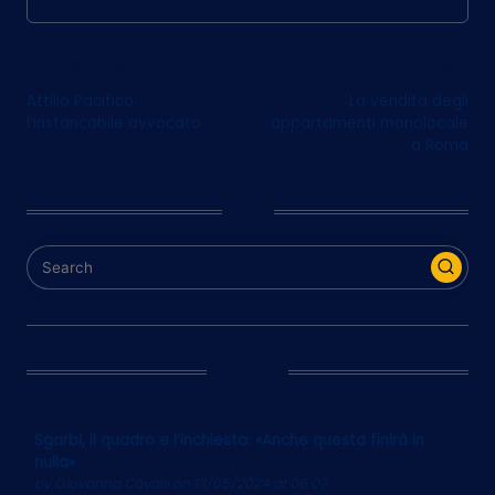
Post
Previous Post
Next Post
Attilio Pacifico:
La vendita degli
navigation
l’instancabile avvocato
appartamenti monolocale
a Roma
Cerca
Ultim’Ora
Sgarbi, il quadro e l’inchiesta: «Anche questa finirà in
nulla»
by
Giovanna Cavalli
on 13/05/2024 at 06:07