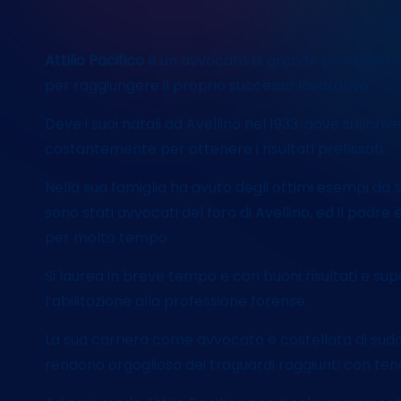
Attilio Pacifico
è un avvocato di grande prestigio ch
per raggiungere il proprio successo lavorativo.
Deve i suoi natali ad Avellino nel 1933, dove si iscriv
costantemente per ottenere i risultati prefissati.
Nella sua famiglia ha avuto degli ottimi esempi da se
sono stati avvocati del foro di Avellino, ed il padr
per molto tempo.
Si laurea in breve tempo e con buoni risultati e s
l’abilitazione alla professione forense.
La sua carriera come avvocato è costellata di sudore
rendono orgoglioso dei traguardi raggiunti con ten