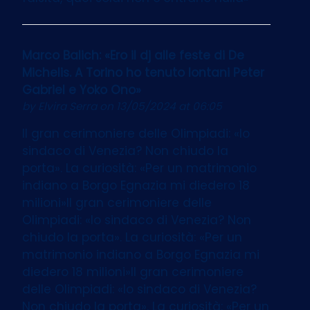
Marco Balich: «Ero il dj alle feste di De
Michelis. A Torino ho tenuto lontani Peter
Gabriel e Yoko Ono»
by
Elvira Serra
on 13/05/2024 at 06:05
Il gran cerimoniere delle Olimpiadi: «Io
sindaco di Venezia? Non chiudo la
porta». La curiosità: «Per un matrimonio
indiano a Borgo Egnazia mi diedero 18
milioni»Il gran cerimoniere delle
Olimpiadi: «Io sindaco di Venezia? Non
chiudo la porta». La curiosità: «Per un
matrimonio indiano a Borgo Egnazia mi
diedero 18 milioni»Il gran cerimoniere
delle Olimpiadi: «Io sindaco di Venezia?
Non chiudo la porta». La curiosità: «Per un