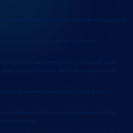
t
i
e ha iniziato da giovanissimo a studiare ed impegnarsi
e alla facoltà di Giurisprudenza e si applica
guire, poiché sia il nonno Attilio che il padre Guido
e è stato anche Presidente dell’Ordine degli Avvocati
upera anche successivamente l’esame di stato per
, sacrifici, ma tanti successi professionali che lo
acia e dedizione.