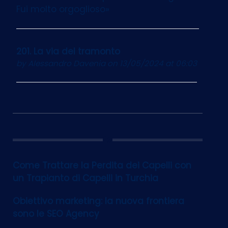
Fui molto orgoglioso»
201. La via del tramonto
by
Alessandro Davenia
on 13/05/2024 at 06:03
12
Come Trattare la Perdita dei Capelli con
un Trapianto di Capelli in Turchia
Obiettivo marketing: la nuova frontiera
sono le SEO Agency