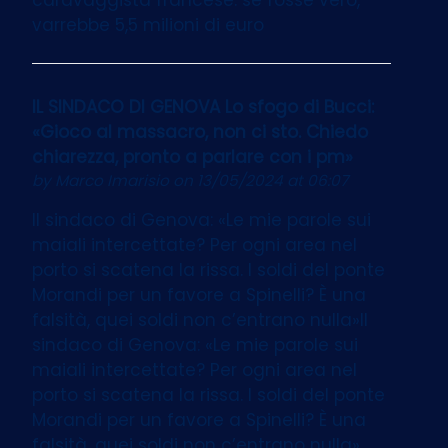
varrebbe 5,5 milioni di euro
IL SINDACO DI GENOVA Lo sfogo di Bucci:
«Gioco al massacro, non ci sto. Chiedo
chiarezza, pronto a parlare con i pm»
by
Marco Imarisio
on 13/05/2024 at 06:07
Il sindaco di Genova: «Le mie parole sui
maiali intercettate? Per ogni area nel
porto si scatena la rissa. I soldi del ponte
Morandi per un favore a Spinelli? È una
falsità, quei soldi non c’entrano nulla»Il
sindaco di Genova: «Le mie parole sui
maiali intercettate? Per ogni area nel
porto si scatena la rissa. I soldi del ponte
Morandi per un favore a Spinelli? È una
falsità, quei soldi non c’entrano nulla»