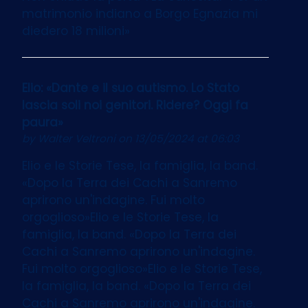
matrimonio indiano a Borgo Egnazia mi
diedero 18 milioni»
Elio: «Dante e il suo autismo. Lo Stato
lascia soli noi genitori. Ridere? Oggi fa
paura»
by
Walter Veltroni
on 13/05/2024 at 06:03
Elio e le Storie Tese, la famiglia, la band.
«Dopo la Terra dei Cachi a Sanremo
aprirono un'indagine. Fui molto
orgoglioso»Elio e le Storie Tese, la
famiglia, la band. «Dopo la Terra dei
Cachi a Sanremo aprirono un'indagine.
Fui molto orgoglioso»Elio e le Storie Tese,
la famiglia, la band. «Dopo la Terra dei
Cachi a Sanremo aprirono un'indagine.