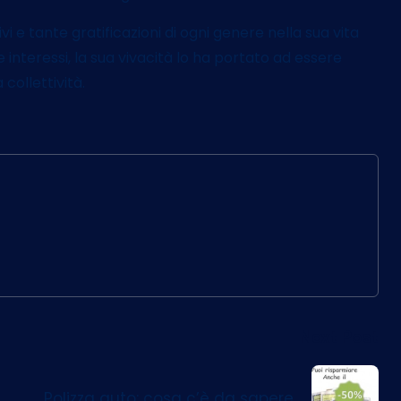
i e tante gratificazioni di ogni genere nella sua vita
interessi, la sua vivacità lo ha portato ad essere
 collettività.
Next Post
Polizza auto: cosa c’è da sapere