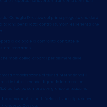
to che si applica nel lavoro, ma un uomo con molti
 del Consiglio Direttivo del primo progetto che darà
a italiana per la lotta contro i tumori”, esperienza che
o.
porti di dialogo e di confronto con tutte le
ettore esse siano.
he molti collegi arbitrali per dirimere delle
mosa organizzazione di giuristi internazionali, il
si in tutto il mondo di grande interesse ed
fico
partecipa sempre con grande entusiasmo.
i professionali e soddisfazioni di vario tipo, riceve
da Francesco Cossiga.