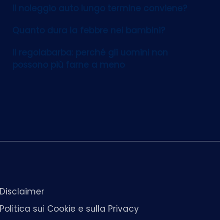
Il noleggio auto lungo termine conviene?
Quanto dura la febbre nei bambini?
Il regolabarba: perché gli uomini non
possono più farne a meno
Disclaimer
Politica sui Cookie e sulla Privacy