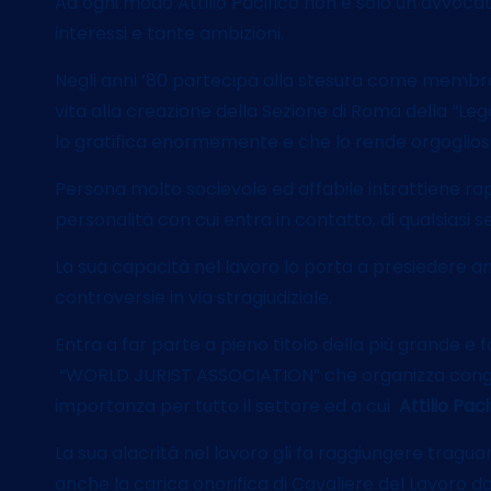
Ad ogni modo Attilio Pacifico non è solo un avvoca
interessi e tante ambizioni.
Negli anni ’80 partecipa alla stesura come membro
vita alla creazione della Sezione di Roma della “Leg
lo gratifica enormemente e che lo rende orgoglios
Persona molto socievole ed affabile intrattiene rap
personalità con cui entra in contatto, di qualsiasi s
La sua capacità nel lavoro lo porta a presiedere anc
controversie in via stragiudiziale.
Entra a far parte a pieno titolo della più grande e fa
“WORLD JURIST ASSOCIATION” che organizza congres
importanza per tutto il settore ed a cui
Attilio Paci
La sua alacrità nel lavoro gli fa raggiungere traguard
anche la carica onorifica di Cavaliere del Lavoro 