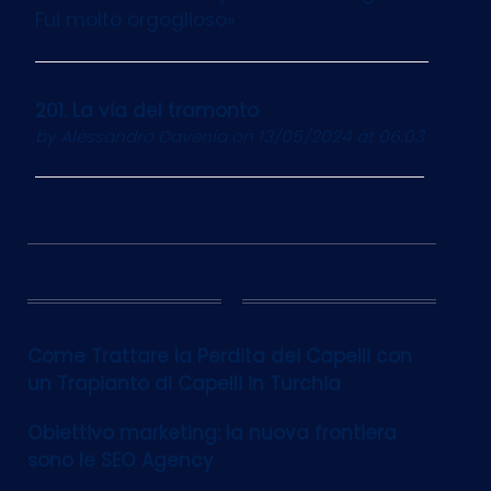
Fui molto orgoglioso»
201. La via del tramonto
by
Alessandro Davenia
on 13/05/2024 at 06:03
12
Come Trattare la Perdita dei Capelli con
un Trapianto di Capelli in Turchia
Obiettivo marketing: la nuova frontiera
sono le SEO Agency