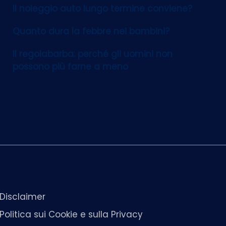
Il noleggio auto lungo termine conviene?
Quanto dura la febbre nei bambini?
Il regolabarba: perché gli uomini non
possono più farne a meno
Disclaimer
Politica sui Cookie e sulla Privacy