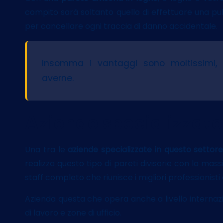
compito sarà soltanto quello di effettuare una p
per cancellare ogni traccia di danno accidentale.
Insomma i vantaggi sono moltissimi,
averne.
Aziende specializzate 
Una tra le
aziende specializzate in questo settor
realizza questo tipo di pareti divisorie con la mas
staff completo che riunisce i migliori professionisti
Azienda questa che opera anche a livello internazi
di lavoro e zone di ufficio.