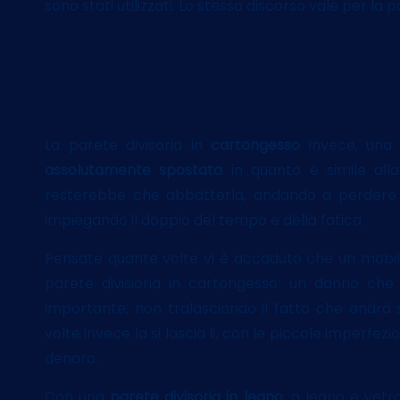
sono stati utilizzati. Lo stesso discorso vale per la p
Riutilizzabilità nel te
La parete divisoria in
cartongesso
invece, una 
assolutamente spostata
in quanto è simile alla
resterebbe che abbatterla, andando a perdere il 
impiegando il doppio del tempo e della fatica.
Pensate quante volte vi è accaduto che un mobile
parete divisioria in cartongesso: un danno c
importante; non tralasciando il fatto che andrà
volte invece la si lascia li, con le piccole imperfe
denaro.
Con una
parete divisoria in legno
, o legno e vetr