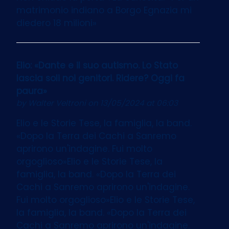
matrimonio indiano a Borgo Egnazia mi
diedero 18 milioni»
Elio: «Dante e il suo autismo. Lo Stato
lascia soli noi genitori. Ridere? Oggi fa
paura»
by
Walter Veltroni
on 13/05/2024 at 06:03
Elio e le Storie Tese, la famiglia, la band.
«Dopo la Terra dei Cachi a Sanremo
aprirono un'indagine. Fui molto
orgoglioso»Elio e le Storie Tese, la
famiglia, la band. «Dopo la Terra dei
Cachi a Sanremo aprirono un'indagine.
Fui molto orgoglioso»Elio e le Storie Tese,
la famiglia, la band. «Dopo la Terra dei
Cachi a Sanremo aprirono un'indagine.