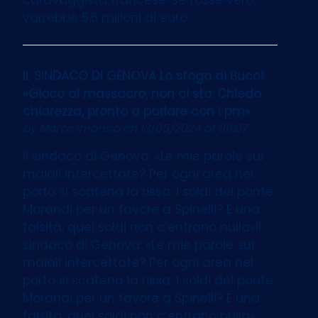
varrebbe 5,5 milioni di euro
IL SINDACO DI GENOVA Lo sfogo di Bucci:
«Gioco al massacro, non ci sto. Chiedo
chiarezza, pronto a parlare con i pm»
by
Marco Imarisio
on 13/05/2024 at 06:07
Il sindaco di Genova: «Le mie parole sui
maiali intercettate? Per ogni area nel
porto si scatena la rissa. I soldi del ponte
Morandi per un favore a Spinelli? È una
falsità, quei soldi non c’entrano nulla»Il
sindaco di Genova: «Le mie parole sui
maiali intercettate? Per ogni area nel
porto si scatena la rissa. I soldi del ponte
Morandi per un favore a Spinelli? È una
falsità, quei soldi non c’entrano nulla»