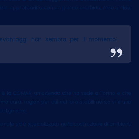
ulizia approfondita con un panno morbido, reso umido,
 svantaggi non sembra per il momento
in pareti divisorie
e
è la COMAR, un’azienda che ha sede a Torino e che
sima cura, ragion per cui nel loro stabilimento vi è uno
 del genere.
onale ed è specializzata nella costruzione di ambienti