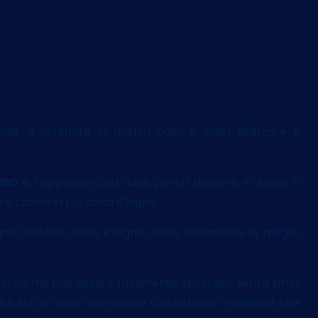
 Cartongesso
ione di arredare la nostra casa e voler utilizzare e
esso
è rappresentata dalle pareti divisorie in legno o
 classe in più, ossia il legno.
si può notare come il legno abbia facilmente la meglio
est’ultima può essere facilmente spostata, senza limiti,
utto in modo da riuscire a riutilizzare i materiali che