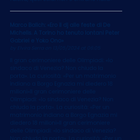
Marco Balich: «Ero il dj alle feste di De
Michelis. A Torino ho tenuto lontani Peter
Gabriel e Yoko Ono»
by
Elvira Serra
on 13/05/2024 at 06:05
Il gran cerimoniere delle Olimpiadi: «Io
sindaco di Venezia? Non chiudo la
porta». La curiosità: «Per un matrimonio
indiano a Borgo Egnazia mi diedero 18
milioni»Il gran cerimoniere delle
Olimpiadi: «Io sindaco di Venezia? Non
chiudo la porta». La curiosità: «Per un
matrimonio indiano a Borgo Egnazia mi
diedero 18 milioni»Il gran cerimoniere
delle Olimpiadi: «Io sindaco di Venezia?
Non chiudo la porta». La curiosità: «Per un