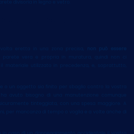
arete divisoria in legno e vetro.
mpo delle pareti
volta eretta in una zona precisa,
non può essere
 parete vera e propria in muratura, quindi non ci
materiale utilizzato in precedenza, e, soprattutto,
 o un oggetto sia finito per sbaglio contro la vostra
he ha avuto bisogno di una manutenzione comunque
 sicuramente tinteggiata, con una spesa maggiore. A
zioni, per mancanza di tempo o voglia e a volte anche di
o in caso di un danneggiamento accidentale il vostro