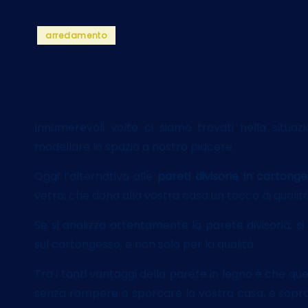
Posted
arredamento
in
Pareti divisorie Vs
Innumerevoli volte ci siamo trovati nella situaz
modellare lo spazio a nostro piacere.
Oggi l’alternativa alle
pareti divisorie in cartong
vetro, che dona alla vostra casa un tocco di qualità e
Se si analizza attentamente la parete divisoria, 
sul cartongesso, e non solo per la qualità.
Tra i tanti vantaggi della parete in legno è che qu
senza rompere o sporcare la vostra casa, e sopratt