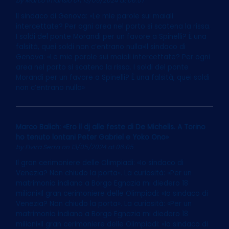
by
Marco Imarisio
on 13/05/2024 at 06:07
Il sindaco di Genova: «Le mie parole sui maiali
intercettate? Per ogni area nel porto si scatena la rissa.
I soldi del ponte Morandi per un favore a Spinelli? È una
falsità, quei soldi non c’entrano nulla»Il sindaco di
Genova: «Le mie parole sui maiali intercettate? Per ogni
area nel porto si scatena la rissa. I soldi del ponte
Morandi per un favore a Spinelli? È una falsità, quei soldi
non c’entrano nulla»
Marco Balich: «Ero il dj alle feste di De Michelis. A Torino
ho tenuto lontani Peter Gabriel e Yoko Ono»
by
Elvira Serra
on 13/05/2024 at 06:05
Il gran cerimoniere delle Olimpiadi: «Io sindaco di
Venezia? Non chiudo la porta». La curiosità: «Per un
matrimonio indiano a Borgo Egnazia mi diedero 18
milioni»Il gran cerimoniere delle Olimpiadi: «Io sindaco di
Venezia? Non chiudo la porta». La curiosità: «Per un
matrimonio indiano a Borgo Egnazia mi diedero 18
milioni»Il gran cerimoniere delle Olimpiadi: «Io sindaco di