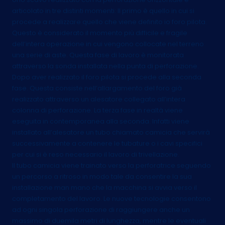
articolato in tre distinti momenti: Il primo è quello in cui si
procede a realizzare quello che viene definito io foro pilota.
Questo è considerato il momento più difficile e fragile
dell’intera operazione in cui vengono collocate nel terreno
una serie di aste. Questa fase di lavoro è monitorata
attraverso la sonda installata nella punta di perforazione.
Dopo aver realizzato il foro pilota si procede alla seconda
fase. Questa consiste nell’allargamento del foro già
realizzato attraverso un alesatore collegato all’intera
colonna di perforazione. La terza fase in realtà viene
eseguita in contemporanea alla seconda. Infatti viene
installato all’alesatore un tubo chiamato camicia che servirà
successivamente a contenere le tubature o i cavi specifici
per cui si è reso necessario il lavoro di trivellazione.
Il tubo camicia viene trainato verso la perforatrice seguendo
un percorso a ritroso in modo tale da consentire la sua
installazione man mano che la macchina si avvia verso il
completamento del lavoro. Le nuove tecnologie consentono
ad ogni singola perforazione di raggiungere anche un
massimo di duemila metri di lunghezza, mentre le eventuali