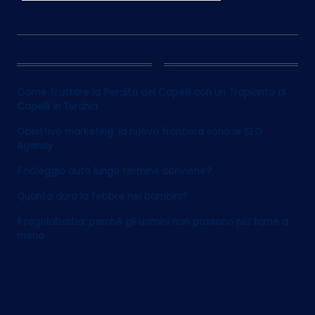
12
Come Trattare la Perdita dei Capelli con un Trapianto di
Capelli in Turchia
Obiettivo marketing: la nuova frontiera sono le SEO
Agency
Il noleggio auto lungo termine conviene?
Quanto dura la febbre nei bambini?
Il regolabarba: perché gli uomini non possono più farne a
meno