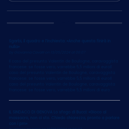
Ultim’Ora
Sgarbi, il quadro e l’inchiesta: «Anche questa finirà in
nulla»
by
Giovanna Cavalli
on 13/05/2024 at 06:07
Il caso del presunto Valentin de Boulogne, caravaggista
francese: se fosse vero, varrebbe 5,5 milioni di euroIl
caso del presunto Valentin de Boulogne, caravaggista
francese: se fosse vero, varrebbe 5,5 milioni di euroIl
caso del presunto Valentin de Boulogne, caravaggista
francese: se fosse vero, varrebbe 5,5 milioni di euro
IL SINDACO DI GENOVA Lo sfogo di Bucci: «Gioco al
massacro, non ci sto. Chiedo chiarezza, pronto a parlare
con i pm»