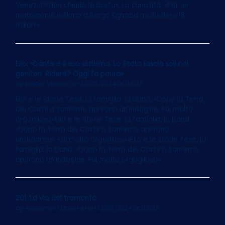
Venezia? Non chiudo la porta». La curiosità: «Per un
matrimonio indiano a Borgo Egnazia mi diedero 18
milioni»
Elio: «Dante e il suo autismo. Lo Stato lascia soli noi
genitori. Ridere? Oggi fa paura»
by
Walter Veltroni
on 13/05/2024 at 06:03
Elio e le Storie Tese, la famiglia, la band. «Dopo la Terra
dei Cachi a Sanremo aprirono un'indagine. Fui molto
orgoglioso»Elio e le Storie Tese, la famiglia, la band.
«Dopo la Terra dei Cachi a Sanremo aprirono
un'indagine. Fui molto orgoglioso»Elio e le Storie Tese, la
famiglia, la band. «Dopo la Terra dei Cachi a Sanremo
aprirono un'indagine. Fui molto orgoglioso»
201. La via del tramonto
by
Alessandro Davenia
on 13/05/2024 at 06:03