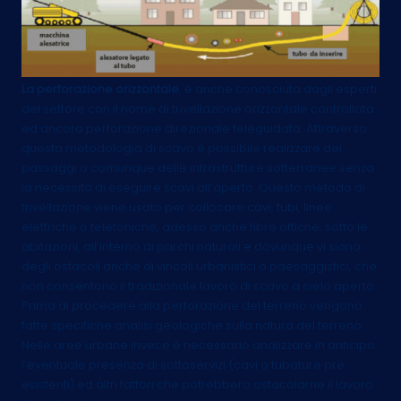
La perforazione orizzontale
, è anche conosciuta dagli esperti
del settore con il nome di trivellazione orizzontale controllata
ed ancora perforazione direzionale teleguidata. Attraverso
questa metodologia di scavo è possibile realizzare dei
passaggi o comunque delle infrastrutture sotterranee senza
la necessità di eseguire scavi all’aperto. Questo metodo di
trivellazione viene usato per collocare cavi, tubi, linee
elettriche o telefoniche, adesso anche fibre ottiche, sotto le
abitazioni, all’interno di parchi naturali e dovunque vi siano
degli ostacoli anche di vincoli urbanistici o paesaggistici, che
non consentono il tradizionale lavoro di scavo a cielo aperto.
Prima di procedere alla perforazione del terreno vengono
fatte specifiche analisi geologiche sulla natura del terreno.
Nelle aree urbane invece è necessario analizzare in anticipo
l’eventuale presenza di sottoservizi (cavi o tubature pre
esistenti) ed altri fattori che potrebbero ostacolarne il lavoro