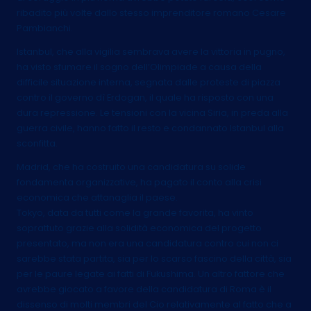
ribadito più volte dallo stesso imprenditore romano Cesare
Pambianchi.
Istanbul, che alla vigilia sembrava avere la vittoria in pugno,
ha visto sfumare il sogno dell’Olimpiade a causa della
difficile situazione interna, segnata dalle proteste di piazza
contro il governo dì Erdogan, il quale ha risposto con una
dura repressione. Le tensioni con la vicina Siria, in preda alla
guerra civile, hanno fatto il resto e condannato Istanbul alla
sconfitta.
Madrid, che ha costruito una candidatura su solide
fondamenta organizzative, ha pagato il conto alla crisi
economica che attanaglia il paese.
Tokyo, data da tutti come la grande favorita, ha vinto
soprattuto grazie alla solidità economica del progetto
presentato, ma non era una candidatura contro cui non ci
sarebbe stata partita, sia per lo scarso fascino della città, sia
per le paure legate ai fatti di Fukushima. Un altro fattore che
avrebbe giocato a favore della candidatura di Roma è il
dissenso di molti membri del Cio relativamente al fatto che a