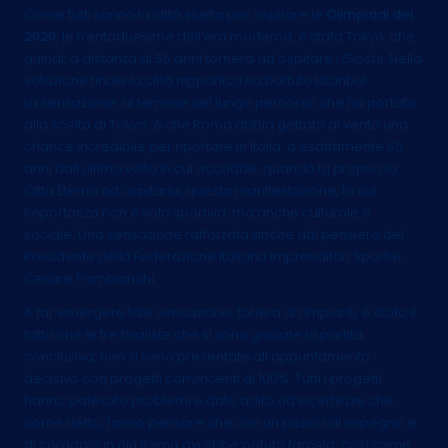
Come tutti sanno la città scelta per ospitare le
Olimpiadi del
2020
, le trentaduesime dell’era moderna, è stata Tokyo, che
quindi, a distanza di 56 anni tornerà ad ospitare i Giochi. Nella
votazione finale la città nipponica ha battuto Istanbul.
La sensazione, al termine del lungo percorso che ha portato
alla scelta di Tokyo, è che Roma abbia gettato al vento una
chance incredibile per riportare in Italia, a esattamente 60
anni dall’ultima volta in cui accadde, quando fu proprio la
Citta Eterna ad ospitarla, questa manifestazione, la cui
importanza non è solo sportiva, ma anche culturale e
sociale. Una sensazione rafforzata anche dal pensiero del
Presidente della Federazione Italiana Imprenditori Sportivi,
Cesare Pambianchi.
A far emergere tale sensazione, foriera di rimpianti, è stato il
fatto che le tre finaliste che si sono giocate la partita
conclusiva, non si sono presentate all’appuntamento
decisivo con progetti convincenti al 100%. Tutti i progetti
hanno palesato problemi e dato adito ad incertezze che,
come detto, fanno pensare che con un pizzico di impegno e
di coraggio in più Roma avrebbe potuto farcela, così come