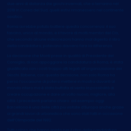
due anni di distanza dai giochi invernali, che si terranno nel
2018 in Corea del Sud, quelli estivi rimanessero nel continente
asiatico.
Roma avrebbe potuto battere questa concorrenza: il suo
fascino, unico al mondo, e il favore di molti membri del Cio,
che secondo alcune indiscrezioni hanno mal digerito il ritiro
della candidatura, potevano davvero fare la differenza.
La decisione che Monti prese in qualità di Presidente del
Consiglio, di non appoggiare la candidatura di Roma, è stata
giustificata con i costi troppo alti legati all’organizzazione dei
Giochi. Ebbene, con questa decisione, non solo Roma ha
perso l’occasione di potersi mettere in mostra davanti al
mondo intero ma è stata buttata al vento la possibilità di
creare occupazione e dare un volto nuovo, migliore, alla
città. I precedenti parlano chiaro: ad esempio oggi
Barcellona è una delle città più visitate d’Europa anche grazie
ai grandi lavori di urbanistica che sono stati fatti in occasione
dell’Olimpiade del 1992.
Tutti coloro che hanno spinto per il ritiro della candidatura,