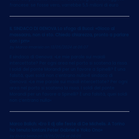
francese: se fosse vero, varrebbe 5,5 milioni di euro
IL SINDACO DI GENOVA Lo sfogo di Bucci: «Gioco al
massacro, non ci sto. Chiedo chiarezza, pronto a parlare
con i pm»
by
Marco Imarisio
on 13/05/2024 at 06:07
Il sindaco di Genova: «Le mie parole sui maiali
intercettate? Per ogni area nel porto si scatena la rissa.
I soldi del ponte Morandi per un favore a Spinelli? È una
falsità, quei soldi non c’entrano nulla»Il sindaco di
Genova: «Le mie parole sui maiali intercettate? Per ogni
area nel porto si scatena la rissa. I soldi del ponte
Morandi per un favore a Spinelli? È una falsità, quei soldi
non c’entrano nulla»
Marco Balich: «Ero il dj alle feste di De Michelis. A Torino
ho tenuto lontani Peter Gabriel e Yoko Ono»
by
Elvira Serra
on 13/05/2024 at 06:05