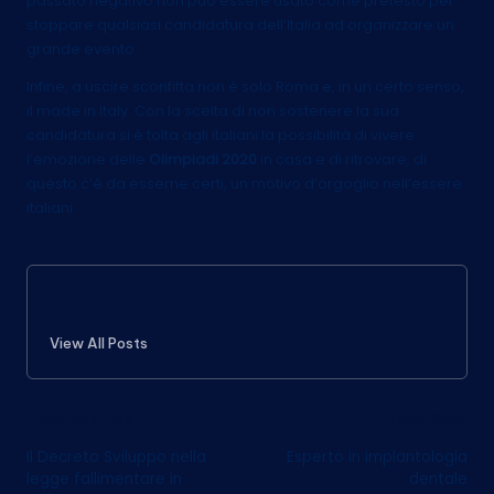
passato negativo non può essere usato come pretesto per
stoppare qualsiasi candidatura dell’Italia ad organizzare un
grande evento.
Infine, a uscire sconfitta non è solo Roma e, in un certo senso,
il made in Italy. Con la scelta di non sostenere la sua
candidatura si è tolta agli italiani la possibilità di vivere
l’emozione delle
Olimpiadi 2020
in casa e di ritrovare, di
questo c’è da esserne certi, un motivo d’orgoglio nell’essere
italiani.
staff
View All Posts
Post
Previous Post
Next Post
Il Decreto Sviluppo nella
Esperto in implantologia
navigation
legge fallimentare in
dentale