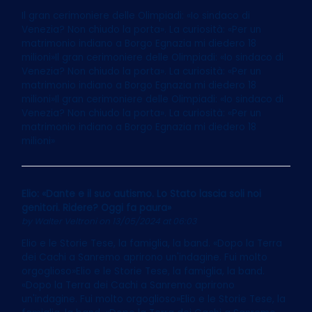
Il gran cerimoniere delle Olimpiadi: «Io sindaco di
Venezia? Non chiudo la porta». La curiosità: «Per un
matrimonio indiano a Borgo Egnazia mi diedero 18
milioni»Il gran cerimoniere delle Olimpiadi: «Io sindaco di
Venezia? Non chiudo la porta». La curiosità: «Per un
matrimonio indiano a Borgo Egnazia mi diedero 18
milioni»Il gran cerimoniere delle Olimpiadi: «Io sindaco di
Venezia? Non chiudo la porta». La curiosità: «Per un
matrimonio indiano a Borgo Egnazia mi diedero 18
milioni»
Elio: «Dante e il suo autismo. Lo Stato lascia soli noi
genitori. Ridere? Oggi fa paura»
by
Walter Veltroni
on 13/05/2024 at 06:03
Elio e le Storie Tese, la famiglia, la band. «Dopo la Terra
dei Cachi a Sanremo aprirono un'indagine. Fui molto
orgoglioso»Elio e le Storie Tese, la famiglia, la band.
«Dopo la Terra dei Cachi a Sanremo aprirono
un'indagine. Fui molto orgoglioso»Elio e le Storie Tese, la