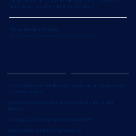
famiglia, la band. «Dopo la Terra dei Cachi a Sanremo
aprirono un'indagine. Fui molto orgoglioso»
201. La via del tramonto
by
Alessandro Davenia
on 13/05/2024 at 06:03
12
Come Trattare la Perdita dei Capelli con un Trapianto di
Capelli in Turchia
Obiettivo marketing: la nuova frontiera sono le SEO
Agency
Il noleggio auto lungo termine conviene?
Quanto dura la febbre nei bambini?