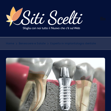
Skip
to
S
content
Sfoglia
con
i
noi
t
tutto
Home
Benessere e Salute
Esperto in implantologia dentale
il
i
Nuovo
S
che
c
c'è
sul
e
Web
l
t
i