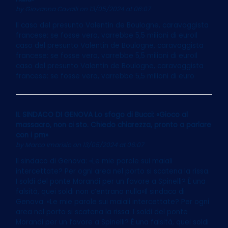
by
Giovanna Cavalli
on 13/05/2024 at 06:07
Il caso del presunto Valentin de Boulogne, caravaggista
francese: se fosse vero, varrebbe 5,5 milioni di euroIl
caso del presunto Valentin de Boulogne, caravaggista
francese: se fosse vero, varrebbe 5,5 milioni di euroIl
caso del presunto Valentin de Boulogne, caravaggista
francese: se fosse vero, varrebbe 5,5 milioni di euro
IL SINDACO DI GENOVA Lo sfogo di Bucci: «Gioco al
massacro, non ci sto. Chiedo chiarezza, pronto a parlare
con i pm»
by
Marco Imarisio
on 13/05/2024 at 06:07
Il sindaco di Genova: «Le mie parole sui maiali
intercettate? Per ogni area nel porto si scatena la rissa.
I soldi del ponte Morandi per un favore a Spinelli? È una
falsità, quei soldi non c’entrano nulla»Il sindaco di
Genova: «Le mie parole sui maiali intercettate? Per ogni
area nel porto si scatena la rissa. I soldi del ponte
Morandi per un favore a Spinelli? È una falsità, quei soldi