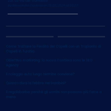
201. La via del tramonto
by
Alessandro Davenia
on 13/05/2024 at 06:03
12
Come Trattare la Perdita dei Capelli con un Trapianto di
Capelli in Turchia
Obiettivo marketing: la nuova frontiera sono le SEO
Agency
Il noleggio auto lungo termine conviene?
Quanto dura la febbre nei bambini?
Il regolabarba: perché gli uomini non possono più farne a
meno