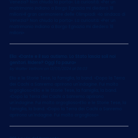
Venezia? Non chiudo la porta». La curiosità: «Per un
matrimonio indiano a Borgo Egnazia mi diedero 18
milioni»Il gran cerimoniere delle Olimpiadi: «Io sindaco di
Venezia? Non chiudo la porta». La curiosità: «Per un
matrimonio indiano a Borgo Egnazia mi diedero 18
milioni»
Elio: «Dante e il suo autismo. Lo Stato lascia soli noi
genitori. Ridere? Oggi fa paura»
by
Walter Veltroni
on 13/05/2024 at 06:03
Elio e le Storie Tese, la famiglia, la band. «Dopo la Terra
dei Cachi a Sanremo aprirono un'indagine. Fui molto
orgoglioso»Elio e le Storie Tese, la famiglia, la band.
«Dopo la Terra dei Cachi a Sanremo aprirono
un'indagine. Fui molto orgoglioso»Elio e le Storie Tese, la
famiglia, la band. «Dopo la Terra dei Cachi a Sanremo
aprirono un'indagine. Fui molto orgoglioso»