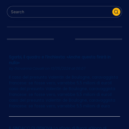
Ultim’Ora
Sgarbi, il quadro e l’inchiesta: «Anche questa finirà in
nulla»
by
Giovanna Cavalli
on 13/05/2024 at 06:07
Il caso del presunto Valentin de Boulogne, caravaggista
francese: se fosse vero, varrebbe 5,5 milioni di euroIl
caso del presunto Valentin de Boulogne, caravaggista
francese: se fosse vero, varrebbe 5,5 milioni di euroIl
caso del presunto Valentin de Boulogne, caravaggista
francese: se fosse vero, varrebbe 5,5 milioni di euro
IL SINDACO DI GENOVA Lo sfogo di Bucci: «Gioco al