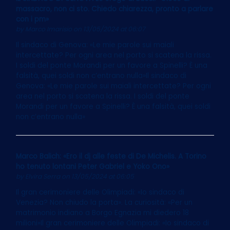
massacro, non ci sto. Chiedo chiarezza, pronto a parlare
con i pm»
by
Marco Imarisio
on 13/05/2024 at 06:07
Il sindaco di Genova: «Le mie parole sui maiali
intercettate? Per ogni area nel porto si scatena la rissa.
I soldi del ponte Morandi per un favore a Spinelli? È una
falsità, quei soldi non c’entrano nulla»Il sindaco di
Genova: «Le mie parole sui maiali intercettate? Per ogni
area nel porto si scatena la rissa. I soldi del ponte
Morandi per un favore a Spinelli? È una falsità, quei soldi
non c’entrano nulla»
Marco Balich: «Ero il dj alle feste di De Michelis. A Torino
ho tenuto lontani Peter Gabriel e Yoko Ono»
by
Elvira Serra
on 13/05/2024 at 06:05
Il gran cerimoniere delle Olimpiadi: «Io sindaco di
Venezia? Non chiudo la porta». La curiosità: «Per un
matrimonio indiano a Borgo Egnazia mi diedero 18
milioni»Il gran cerimoniere delle Olimpiadi: «Io sindaco di