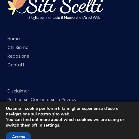
Home
Chi Siamo
Redazione
Contatti
Disclaimer
Politica sui Cookie e sulla Privacy
Usiamo i cookie per fornirti la miglior esperienza d'uso e
navigazione sul nostro sito web.
You can find out more about which cookies we are using or
switch them off in
settings
.
Copyright 2026 —
Siti Scelti
. All rights reserved.
Accetta
Bloghash WordPress Theme