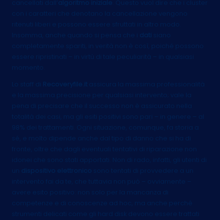
cancellati dall’
algoritmo iniziale
. Questo vuol dire che i cluster
con i caratteri che denotano la cancellazione vengono
ritenuti liberi e possono essere sfruttati in altro modo.
Insomma, anche quando si pensa che i
dati
siano
completamente spariti, in verità non è così, poiché possono
essere ripristinati – in virtù di tale peculiarità – in qualsiasi
momento.
Lo staff di
Recoveryfile.it
assicura la massima professionalità
e la massima precisione per qualsiasi intervento; vale la
pena di precisare che il successo non è assicurato nella
totalità dei casi, ma gli esiti positivi sono pari – in genere – al
98% dei trattamenti. Ogni situazione, comunque, fa storia a
sé, e molto dipende anche dal tipo di danno che si ha di
fronte, oltre che dagli eventuali tentativi di riparazione non
idonei che sono stati apportati. Non di rado, infatti, gli utenti di
un
dispositivo elettronico
sono tentati di provvedere a un
intervento fai da te, che tuttavia non può – ovviamente –
avere esito positivo: non solo per la mancanza di
competenze e di conoscenze ad hoc, ma anche perché
strumenti delicati come gli hard disk devono essere trattati