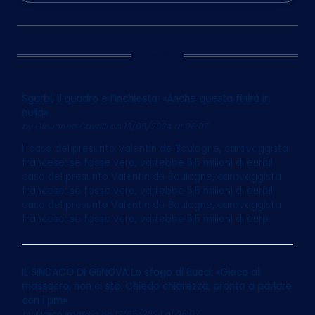
Ultim’Ora
Sgarbi, il quadro e l’inchiesta: «Anche questa finirà in
nulla»
by
Giovanna Cavalli
on 13/05/2024 at 06:07
Il caso del presunto Valentin de Boulogne, caravaggista
francese: se fosse vero, varrebbe 5,5 milioni di euroIl
caso del presunto Valentin de Boulogne, caravaggista
francese: se fosse vero, varrebbe 5,5 milioni di euroIl
caso del presunto Valentin de Boulogne, caravaggista
francese: se fosse vero, varrebbe 5,5 milioni di euro
IL SINDACO DI GENOVA Lo sfogo di Bucci: «Gioco al
massacro, non ci sto. Chiedo chiarezza, pronto a parlare
con i pm»
by
Marco Imarisio
on 13/05/2024 at 06:07