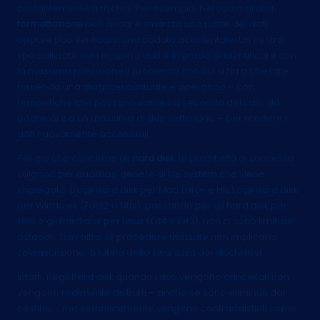
costantemente a rischio. Per esempio, nel corso di una
formattazione
può andare smarrita una parte dei dati,
oppure può verificarsi una caduta accidentale. Un centro
specializzato nel recupero dati è in grado di identificare con
la massima precisione il problema con cui si ha a che fare
fornendo una diagnosi puntuale e operando – con
tempistiche che possono variare a seconda dei casi, da
poche ore a un massimo di due settimane – per rendere i
dati nuovamente accessibili.
Per ciò che concerne gli
hard disk
, le possibilità di successo
valgono per qualsiasi genere di file system che viene
impiegato. Dagli hard disk per Mac (Hfs+ e Hfs) agli hard disk
per Windows (Fat32 o Ntfs), passando per gli hard disk per
Unix e gli hard disk per Linux (Ext4 e Ext3), non ci sono limiti né
ostacoli. Tra l’altro, le procedure utilizzate non implicano
sovrascrizione, a tutela della sicurezza dei dischi fissi.
Infatti, negli hard disk quando i dati vengono cancellati non
vengono realmente distrutti – anche se sono eliminati dal
cestino – ma semplicemente vengono contraddistinti come