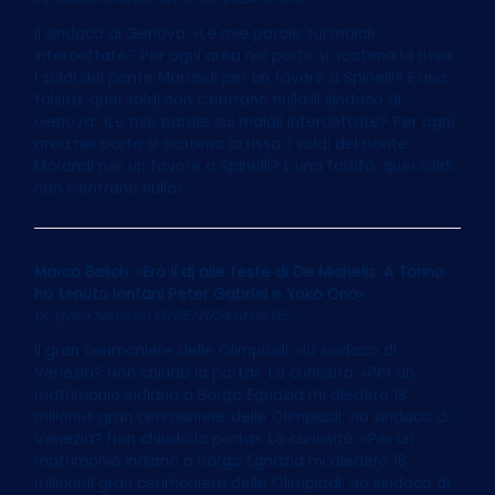
Il sindaco di Genova: «Le mie parole sui maiali
intercettate? Per ogni area nel porto si scatena la rissa.
I soldi del ponte Morandi per un favore a Spinelli? È una
falsità, quei soldi non c’entrano nulla»Il sindaco di
Genova: «Le mie parole sui maiali intercettate? Per ogni
area nel porto si scatena la rissa. I soldi del ponte
Morandi per un favore a Spinelli? È una falsità, quei soldi
non c’entrano nulla»
Marco Balich: «Ero il dj alle feste di De Michelis. A Torino
ho tenuto lontani Peter Gabriel e Yoko Ono»
by
Elvira Serra
on 13/05/2024 at 06:05
Il gran cerimoniere delle Olimpiadi: «Io sindaco di
Venezia? Non chiudo la porta». La curiosità: «Per un
matrimonio indiano a Borgo Egnazia mi diedero 18
milioni»Il gran cerimoniere delle Olimpiadi: «Io sindaco di
Venezia? Non chiudo la porta». La curiosità: «Per un
matrimonio indiano a Borgo Egnazia mi diedero 18
milioni»Il gran cerimoniere delle Olimpiadi: «Io sindaco di