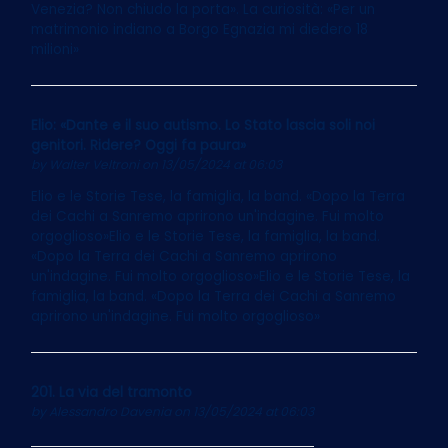
Venezia? Non chiudo la porta». La curiosità: «Per un
matrimonio indiano a Borgo Egnazia mi diedero 18
milioni»
Elio: «Dante e il suo autismo. Lo Stato lascia soli noi
genitori. Ridere? Oggi fa paura»
by
Walter Veltroni
on 13/05/2024 at 06:03
Elio e le Storie Tese, la famiglia, la band. «Dopo la Terra
dei Cachi a Sanremo aprirono un'indagine. Fui molto
orgoglioso»Elio e le Storie Tese, la famiglia, la band.
«Dopo la Terra dei Cachi a Sanremo aprirono
un'indagine. Fui molto orgoglioso»Elio e le Storie Tese, la
famiglia, la band. «Dopo la Terra dei Cachi a Sanremo
aprirono un'indagine. Fui molto orgoglioso»
201. La via del tramonto
by
Alessandro Davenia
on 13/05/2024 at 06:03