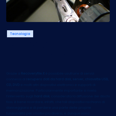
Posted
Tecnologia
in
I servizi di
Recoveryfile.it
Grazie a
Recoveryfile.it
è possibile usufruire di servizi
connessi al
recupero dati da hard disk, server, chiavette USB,
CD, DVD
e molti altri dispositivi elettronici e supporti di
memorizzazione. Particolarmente importante si rivela
l’intervento sugli
hard disk
, considerata la diffusione dei dischi
fissi; è bene ricordare, infatti, che tali dispositivi rischiano di
danneggiarsi e di perdere una parte delle proprie
funzionalità per i motivi più diversi, e dunque sono