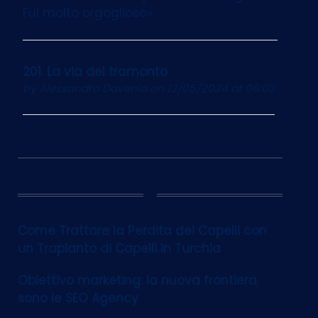
Fui molto orgoglioso»
201. La via del tramonto
by
Alessandro Davenia
on 13/05/2024 at 06:03
12
Come Trattare la Perdita dei Capelli con
un Trapianto di Capelli in Turchia
Obiettivo marketing: la nuova frontiera
sono le SEO Agency