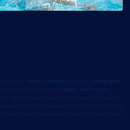
i del training in
he sfrutta i
benefici dell’acqua calda
e i
principi delle
 rivitalizza tutto il corpo. Il
woga
o
water yoga
si
33-35°. Per via dell’assenza di gravità, nell’acqua è
uesta disciplina è adatta a tutti, perché è molto lenta e
Il livello dell’acqua in vasca varia da 1,10 a 1,40 metri,