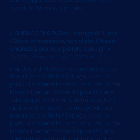
varrebbe 5,5 milioni di euro
IL SINDACO DI GENOVA Lo sfogo di Bucci:
«Gioco al massacro, non ci sto. Chiedo
chiarezza, pronto a parlare con i pm»
by
Marco Imarisio
on 13/05/2024 at 06:07
Il sindaco di Genova: «Le mie parole sui
maiali intercettate? Per ogni area nel
porto si scatena la rissa. I soldi del ponte
Morandi per un favore a Spinelli? È una
falsità, quei soldi non c’entrano nulla»Il
sindaco di Genova: «Le mie parole sui
maiali intercettate? Per ogni area nel
porto si scatena la rissa. I soldi del ponte
Morandi per un favore a Spinelli? È una
falsità, quei soldi non c’entrano nulla»