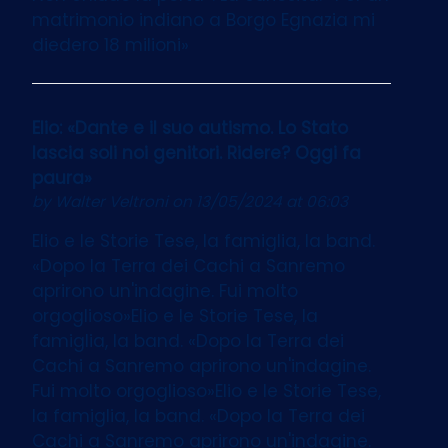
matrimonio indiano a Borgo Egnazia mi
diedero 18 milioni»
Elio: «Dante e il suo autismo. Lo Stato
lascia soli noi genitori. Ridere? Oggi fa
paura»
by
Walter Veltroni
on 13/05/2024 at 06:03
Elio e le Storie Tese, la famiglia, la band.
«Dopo la Terra dei Cachi a Sanremo
aprirono un'indagine. Fui molto
orgoglioso»Elio e le Storie Tese, la
famiglia, la band. «Dopo la Terra dei
Cachi a Sanremo aprirono un'indagine.
Fui molto orgoglioso»Elio e le Storie Tese,
la famiglia, la band. «Dopo la Terra dei
Cachi a Sanremo aprirono un'indagine.