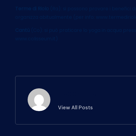
Terme di Riolo
(Ra): si possono provare i benefici 
organizza abitualmente (per info: www.termediriolo
Cantù
(Co): si può praticare lo yoga in acqua presso
www.colisseum.it)
Redazione
View All Posts