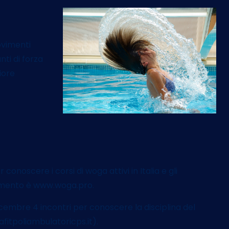
ovimenti
nti di forza
iore
conoscere i corsi di woga attivi in Italia e gli
ferimento è www.woga.pro.
cembre 4 incontri per conoscere la disciplina del
fitpoliambulatoricps.it).