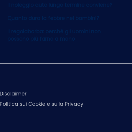
Il noleggio auto lungo termine conviene?
Quanto dura la febbre nei bambini?
Il regolabarba: perché gli uomini non
possono più farne a meno
Disclaimer
Politica sui Cookie e sulla Privacy