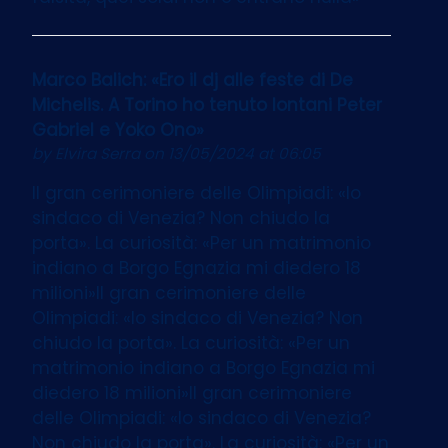
Marco Balich: «Ero il dj alle feste di De
Michelis. A Torino ho tenuto lontani Peter
Gabriel e Yoko Ono»
by
Elvira Serra
on 13/05/2024 at 06:05
Il gran cerimoniere delle Olimpiadi: «Io
sindaco di Venezia? Non chiudo la
porta». La curiosità: «Per un matrimonio
indiano a Borgo Egnazia mi diedero 18
milioni»Il gran cerimoniere delle
Olimpiadi: «Io sindaco di Venezia? Non
chiudo la porta». La curiosità: «Per un
matrimonio indiano a Borgo Egnazia mi
diedero 18 milioni»Il gran cerimoniere
delle Olimpiadi: «Io sindaco di Venezia?
Non chiudo la porta». La curiosità: «Per un