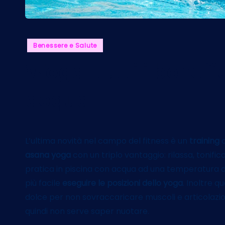
Posted
Benessere e Salute
in
Woga: tutti i benefic
acqua
L’ultima novità nel campo del fitness è un
training
c
asana yoga
con un triplo vantaggio: rilassa, tonifica e
pratica in piscina con acqua ad una temperatura di 
più facile
eseguire le posizioni dello yoga
. Inoltre q
dolce per non sovraccaricare muscoli e articolazioni. 
quindi non serve saper nuotare.