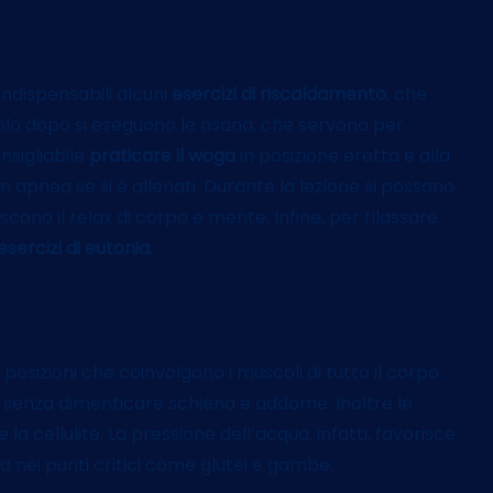
oga
indispensabili alcuni
esercizi di riscaldamento
, che
olo dopo si eseguono le asana, che servono per
onsigliabile
praticare il woga
in posizione eretta e alla
n apnea se si è allenati. Durante la lezione si possono
cono il relax di corpo e mente. Infine, per rilassare
esercizi di eutonia
.
 posizioni che coinvolgono i muscoli di tutto il corpo:
i, senza dimenticare schiena e addome. Inoltre le
a cellulite. La pressione dell’acqua, infatti, favorisce
na nei punti critici come glutei e gambe.