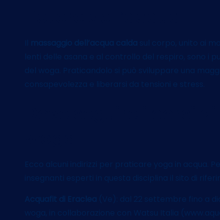
Potere dell’acqua
Il
massaggio dell’acqua calda
sul corpo, unito ai m
lenti delle asana e al controllo del respiro, sono i pu
del woga. Praticandolo si può sviluppare una magg
consapevolezza e liberarsi da tensioni e stress.
Dove seguire i corsi di
woga
Ecco alcuni indirizzi per praticare yoga in acqua. Per 
insegnanti esperti in questa disciplina il sito di ri
Acquafit di Eraclea
(Ve): dal 22 settembre fino a di
woga, in collaborazione con Watsu Italia (www.aqua