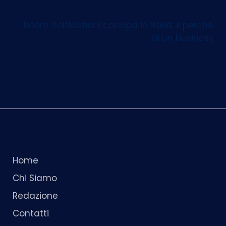
Next Post
Boom coltivazioni canapa in Italia: il perché
di un business
Home
Chi Siamo
Redazione
Contatti