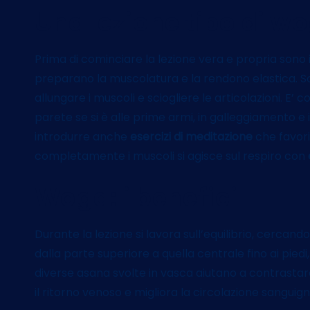
Una lezione tipo di w
Prima di cominciare la lezione vera e propria sono 
preparano la muscolatura e la rendono elastica. S
allungare i muscoli e sciogliere le articolazioni. E’ c
parete se si è alle prime armi, in galleggiamento e i
introdurre anche
esercizi di meditazione
che favoris
completamente i muscoli si agisce sul respiro con
Woga: i benefici
Durante la lezione si lavora sull’equilibrio, cercando
dalla parte superiore a quella centrale fino ai pied
diverse asana svolte in vasca aiutano a contrastare l
il ritorno venoso e migliora la circolazione sanguig