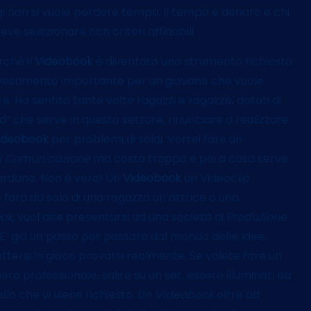
ggi non si vuole perdere tempo, il tempo è denaro e chi
e selezionare con criteri affidabili.
rché il
Videobook
è diventato uno strumento richiesto
nvestimento importante per un giovane che vuole
. Ho sentito tante volte ragazzi e ragazze, dotati di
id” che serve in questo settore, rinunciare a realizzare
ideobook
per problemi di soldi. Vorrei fare un
di Comunicazione
ma costa troppo e poi a cosa serve
guardano. Non è vero! Un
Videobook
un Videoclip
 farà da solo di una ragazza un’attrice o una
ok
, vuol dire presentarsi ad una società di
Produzione
E’ già un passo per passare dal mondo delle Idee,
ttersi in gioco provarsi realmente. Se volete fare un
ra professionale, salire su un set, essere illuminati da
llo che vi viene richiesto. Un
Videobook
oltre ad