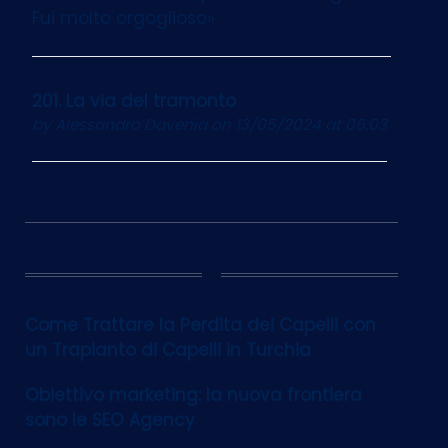
Fui molto orgoglioso»
201. La via del tramonto
by
Alessandro Davenia
on 13/05/2024 at 06:03
12
Come Trattare la Perdita dei Capelli con
un Trapianto di Capelli in Turchia
Obiettivo marketing: la nuova frontiera
sono le SEO Agency