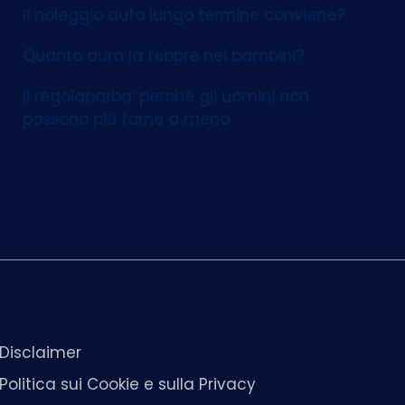
Il noleggio auto lungo termine conviene?
Quanto dura la febbre nei bambini?
Il regolabarba: perché gli uomini non
possono più farne a meno
Disclaimer
Politica sui Cookie e sulla Privacy