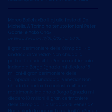
Marco Balich: «Ero il dj alle feste di De
Michelis. A Torino ho tenuto lontani Peter
Gabriel e Yoko Ono»
by
Elvira Serra
on 13/05/2024 at 06:05
Il gran cerimoniere delle Olimpiadi: «Io
sindaco di Venezia? Non chiudo la
porta». La curiosità: «Per un matrimonio
indiano a Borgo Egnazia mi diedero 18
milioni»Il gran cerimoniere delle
Olimpiadi: «Io sindaco di Venezia? Non
chiudo la porta». La curiosità: «Per un
matrimonio indiano a Borgo Egnazia mi
diedero 18 milioni»Il gran cerimoniere
delle Olimpiadi: «Io sindaco di Venezia?
Non chiudo la porta». La curiosità: «Per un