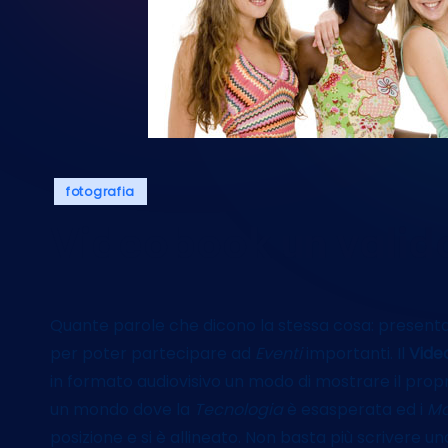
Posted
fotografia
in
Videobook un valido 
Quante parole che dicono la stessa cosa: presentarsi
per poter partecipare ad
Eventi
importanti. Il
Vid
in formato audiovisivo un modo di mostrare il propri
un mondo dove la
Tecnologia
è esasperata ed i
Ma
posizione e si è allineato. Non basta più scrivere u