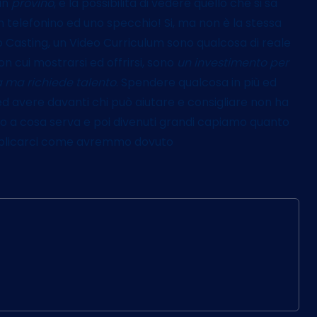
un
provino
, è la possibilità di vedere quello che si sa
 telefonino ed uno specchio! Si, ma non è la stessa
eo Casting, un Video Curriculum sono qualcosa di reale
n cui mostrarsi ed offrirsi, sono
un investimento per
a ma richiede talento
. Spendere qualcosa in più ed
 ed avere davanti chi può aiutare e consigliare non ha
 a cosa serva e poi divenuti grandi capiamo quanto
pplicarci come avremmo dovuto