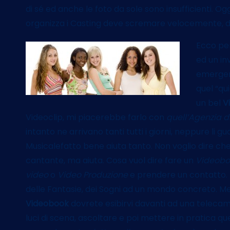
di sé ed anche le foto da sole sono insufficienti. O
organizza i Casting deve scremare velocemente, dev
Ecco pe
ed un i
emergere
quel “qu
un bel
V
Videoclip, mi piacerebbe farlo con
quell’Agenzia 
intanto ne arrivano tanti tutti i giorni, neppure li 
Musicalefatto bene aiuta tanto. Non voglio dire che
cantante, ma aiuta. Cosa vuol dire fare un
Videobo
video
o
Video Produzione
e prendere un contatto. 
delle Fantasie, dei Sogni ad un mondo concreto. Me
Videobook
dovrete esibirvi davanti ad una telecame
luci di scena, ascoltare e poi mettere in pratica que