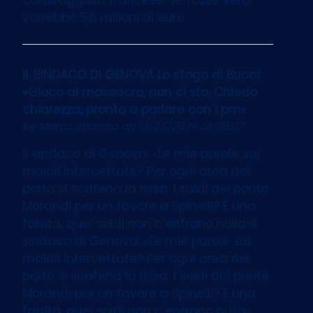
varrebbe 5,5 milioni di euro
IL SINDACO DI GENOVA Lo sfogo di Bucci:
«Gioco al massacro, non ci sto. Chiedo
chiarezza, pronto a parlare con i pm»
by
Marco Imarisio
on 13/05/2024 at 06:07
Il sindaco di Genova: «Le mie parole sui
maiali intercettate? Per ogni area nel
porto si scatena la rissa. I soldi del ponte
Morandi per un favore a Spinelli? È una
falsità, quei soldi non c’entrano nulla»Il
sindaco di Genova: «Le mie parole sui
maiali intercettate? Per ogni area nel
porto si scatena la rissa. I soldi del ponte
Morandi per un favore a Spinelli? È una
falsità, quei soldi non c’entrano nulla»