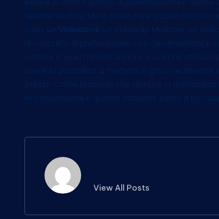
essere la vostra
lettera di presentazione
è anche 
realmente fare. Ma lo posso fare a casa mia con un
cosa. Un
Videobook
, un Videoclip Musicale, un Vid
di concreto di professionale con cui cimentarsi e co
entrare in quel mondo di luci e suoni che affascin
avere la possibilità di mettersi in gioco realmente
prezzo. Come la scuola che sempre ci domandiamo
era importante e quanto abbiamo perso a non a
staff
View All Posts