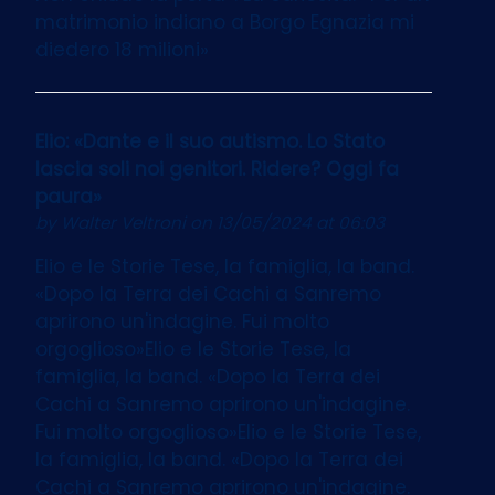
matrimonio indiano a Borgo Egnazia mi
diedero 18 milioni»
Elio: «Dante e il suo autismo. Lo Stato
lascia soli noi genitori. Ridere? Oggi fa
paura»
by
Walter Veltroni
on 13/05/2024 at 06:03
Elio e le Storie Tese, la famiglia, la band.
«Dopo la Terra dei Cachi a Sanremo
aprirono un'indagine. Fui molto
orgoglioso»Elio e le Storie Tese, la
famiglia, la band. «Dopo la Terra dei
Cachi a Sanremo aprirono un'indagine.
Fui molto orgoglioso»Elio e le Storie Tese,
la famiglia, la band. «Dopo la Terra dei
Cachi a Sanremo aprirono un'indagine.