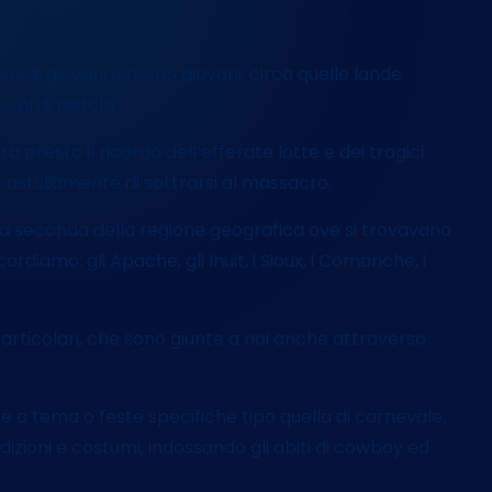
t
i
ni di giovani e meno giovani, circa quelle lande
pi di pistola.
 presto il ricordo dell’efferate lotte e dei tragici
o astutamente di sottrarsi al massacro.
 a seconda della regione geografica ove si trovavano
icordiamo: gli Apache, gli Inuit, i Sioux, i Comanche, i
particolari, che sono giunte a noi anche attraverso
ate a tema o feste specifiche tipo quella di carnevale,
dizioni e costumi, indossando gli abiti di cowboy ed