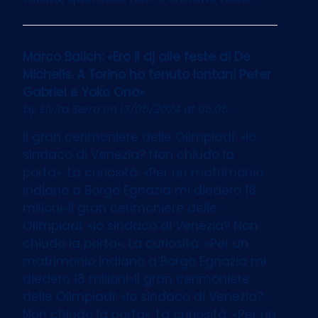
Marco Balich: «Ero il dj alle feste di De
Michelis. A Torino ho tenuto lontani Peter
Gabriel e Yoko Ono»
by
Elvira Serra
on 13/05/2024 at 06:05
Il gran cerimoniere delle Olimpiadi: «Io
sindaco di Venezia? Non chiudo la
porta». La curiosità: «Per un matrimonio
indiano a Borgo Egnazia mi diedero 18
milioni»Il gran cerimoniere delle
Olimpiadi: «Io sindaco di Venezia? Non
chiudo la porta». La curiosità: «Per un
matrimonio indiano a Borgo Egnazia mi
diedero 18 milioni»Il gran cerimoniere
delle Olimpiadi: «Io sindaco di Venezia?
Non chiudo la porta». La curiosità: «Per un