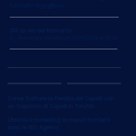
Fui molto orgoglioso»
201. La via del tramonto
by
Alessandro Davenia
on 13/05/2024 at 06:03
12
Come Trattare la Perdita dei Capelli con
un Trapianto di Capelli in Turchia
Obiettivo marketing: la nuova frontiera
sono le SEO Agency