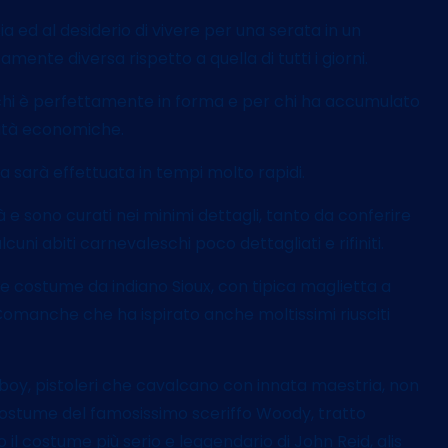
a ed al desiderio di vivere per una serata in un
mente diversa rispetto a quella di tutti i giorni.
 chi è perfettamente in forma e per chi ha accumulato
cità economiche.
a sarà effettuata in tempi molto rapidi.
tà e sono curati nei minimi dettagli, tanto da conferire
lcuni abiti carnevaleschi poco dettagliati e rifiniti.
ice costume da indiano Sioux, con tipica maglietta a
 Comanche che ha ispirato anche moltissimi riusciti
wboy, pistoleri che cavalcano con innata maestria, non
il costume del famosissimo sceriffo Woody, tratto
o il costume più serio e leggendario di John Reid, alis