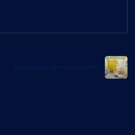
Next Post
Nel dettaglio gli impianti dentali