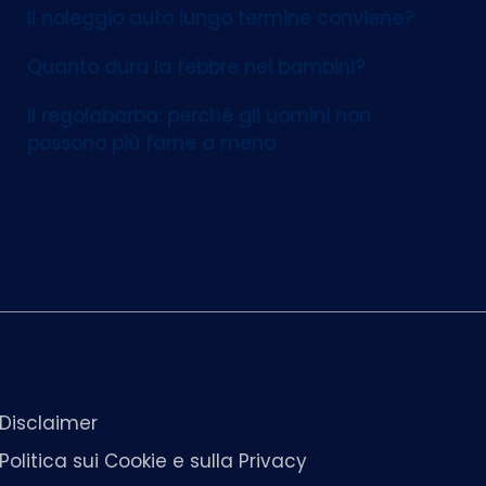
Il noleggio auto lungo termine conviene?
Quanto dura la febbre nei bambini?
Il regolabarba: perché gli uomini non
possono più farne a meno
Disclaimer
Politica sui Cookie e sulla Privacy