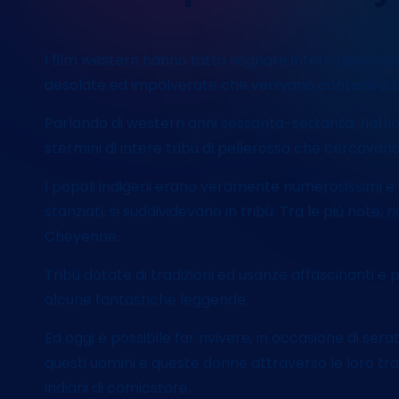
I film western hanno fatto sognare intere generazio
desolate ed impolverate che venivano contese a col
Parlando di western anni sessanta-settanta, riaffiora
stermini di intere tribù di pellerossa che cercavan
I popoli indigeni erano veramente numerosissimi e
stanziati, si suddividevano in tribù. Tra le più note, r
Cheyenne.
Tribù dotate di tradizioni ed usanze affascinanti e 
alcune fantastiche leggende.
Ed oggi è possibile far rivivere, in occasione di ser
questi uomini e queste donne attraverso le loro tra
indiani di comicstore.