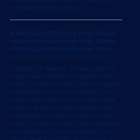
varrebbe 5,5 milioni di euro
IL SINDACO DI GENOVA Lo sfogo di Bucci:
«Gioco al massacro, non ci sto. Chiedo
chiarezza, pronto a parlare con i pm»
by
Marco Imarisio
on 13/05/2024 at 06:07
Il sindaco di Genova: «Le mie parole sui
maiali intercettate? Per ogni area nel
porto si scatena la rissa. I soldi del ponte
Morandi per un favore a Spinelli? È una
falsità, quei soldi non c’entrano nulla»Il
sindaco di Genova: «Le mie parole sui
maiali intercettate? Per ogni area nel
porto si scatena la rissa. I soldi del ponte
Morandi per un favore a Spinelli? È una
falsità, quei soldi non c’entrano nulla»