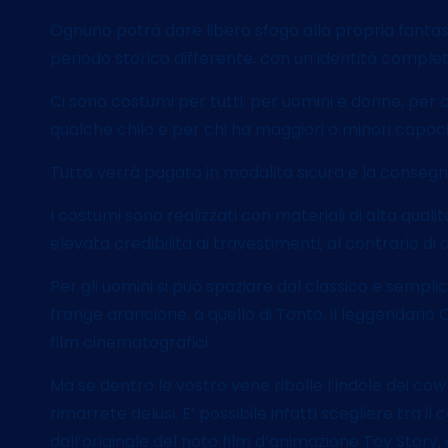
Ognuno potrà dare libero sfogo alla propria fantasi
periodo storico differente, con un’identità completa
Ci sono costumi per tutti: per uomini e donne, per
qualche chilo e per chi ha maggiori o minori capa
Tutto verrà pagato in modalità sicura e la consegn
I costumi sono realizzati con materiali di alta quali
elevata credibilità ai travestimenti, al contrario di a
Per gli uomini si può spaziare dal classico e sempl
frange arancione, a quello di Tonto, il leggendario
film cinematografici.
Ma se dentro le vostro vene ribolle l’indole dei co
rimarrete delusi. E’ possibile infatti scegliere tra 
dall’originale del noto film d’animazione Toy Story, 