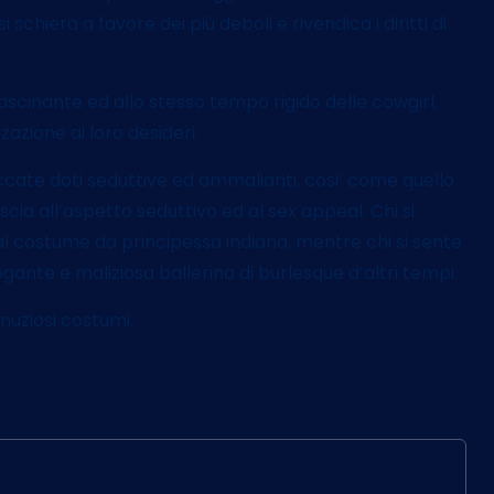
hiera a favore dei più deboli e rivendica i diritti di
cinante ed allo stesso tempo rigido delle cowgirl,
azione ai loro desideri.
iccate doti seduttive ed ammalianti, cosi’ come quello
scia all’aspetto seduttivo ed al sex appeal. Chi si
al costume da principessa indiana, mentre chi si sente
gante e maliziosa ballerina di burlesque d’altri tempi.
minuziosi costumi.