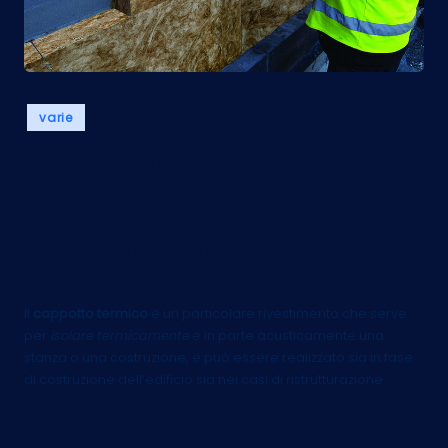
Posted
varie
in
Vantaggi e Svantaggi
dell’isolamento termico
a Cappotto
Il
cappotto termico
è un particolare rivestimento che serve
per
isolare termicamente
e in parte acusticamente una
stanza o una costruzione, e può essere realizzato sia in fase
di costruzione dell’edificio sia nei casi di ristrutturazione.
Cappotti termici interni e