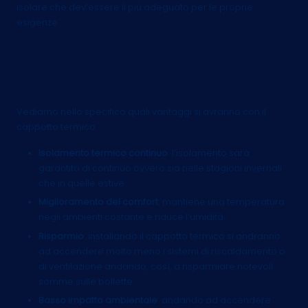
isolare che dev’essere il più adeguato per le proprie
esigenze.
Tutti i vantaggi del
Cappotto Termico
Vediamo nello specifico quali vantaggi si avranno con il
cappotto termico.
Isolamento termico continuo
: l’isolamento sarà
garantito di continuo ovvero sia nelle stagioni invernali
che in quelle estive.
Miglioramento del comfort
: mantiene una temperatura
negli ambienti costante e riduce l’umidità.
Risparmio
: installando il cappotto termico si andranno
ad accendere molto meno i sistemi di riscaldamento o
di ventilazione andando, così, a risparmiare notevoli
somme sulle bollette.
Basso impatto ambientale
: andando ad accendere