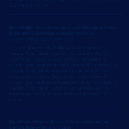
non c’entrano nulla»
Marco Balich: «Ero il dj alle feste di De Michelis. A Torino
ho tenuto lontani Peter Gabriel e Yoko Ono»
by
Elvira Serra
on 13/05/2024 at 06:05
Il gran cerimoniere delle Olimpiadi: «Io sindaco di
Venezia? Non chiudo la porta». La curiosità: «Per un
matrimonio indiano a Borgo Egnazia mi diedero 18
milioni»Il gran cerimoniere delle Olimpiadi: «Io sindaco di
Venezia? Non chiudo la porta». La curiosità: «Per un
matrimonio indiano a Borgo Egnazia mi diedero 18
milioni»Il gran cerimoniere delle Olimpiadi: «Io sindaco di
Venezia? Non chiudo la porta». La curiosità: «Per un
matrimonio indiano a Borgo Egnazia mi diedero 18
milioni»
Elio: «Dante e il suo autismo. Lo Stato lascia soli noi
genitori. Ridere? Oggi fa paura»