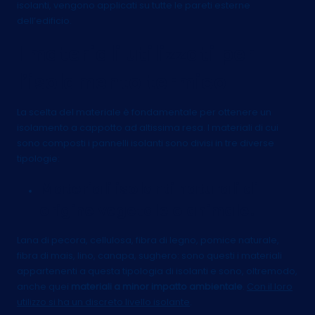
isolanti, vengono applicati su tutte le pareti esterne
dell’edificio.
I materiali utilizzati per
l’isolamento termico
La scelta del materiale è fondamentale per ottenere un
isolamento a cappotto ad altissima resa
. I materiali di cui
sono composti i pannelli isolanti sono divisi in tre diverse
tipologie:
Materiali isolanti naturali di
origine vegetale o animale.
Lana di pecora, cellulosa, fibra di legno, pomice naturale,
fibra di mais, lino, canapa, sughero: sono questi i materiali
appartenenti a questa tipologia di isolanti e sono, oltremodo,
anche quei
materiali a minor impatto ambientale
.
Con il loro
utilizzo si ha un discreto livello isolante
.