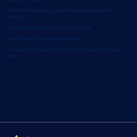
Obiettivo marketing: la nuova frontiera sono le SEO
Agency
Il noleggio auto lungo termine conviene?
Quanto dura la febbre nei bambini?
Il regolabarba: perché gli uomini non possono più farne a
meno