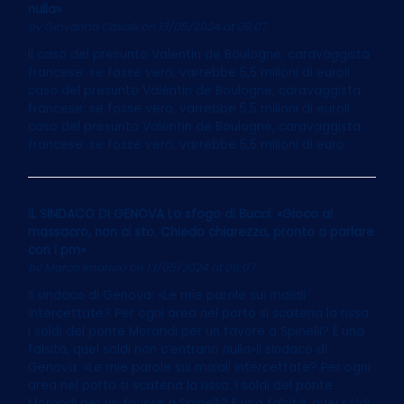
nulla»
by
Giovanna Cavalli
on 13/05/2024 at 06:07
Il caso del presunto Valentin de Boulogne, caravaggista
francese: se fosse vero, varrebbe 5,5 milioni di euroIl
caso del presunto Valentin de Boulogne, caravaggista
francese: se fosse vero, varrebbe 5,5 milioni di euroIl
caso del presunto Valentin de Boulogne, caravaggista
francese: se fosse vero, varrebbe 5,5 milioni di euro
IL SINDACO DI GENOVA Lo sfogo di Bucci: «Gioco al
massacro, non ci sto. Chiedo chiarezza, pronto a parlare
con i pm»
by
Marco Imarisio
on 13/05/2024 at 06:07
Il sindaco di Genova: «Le mie parole sui maiali
intercettate? Per ogni area nel porto si scatena la rissa.
I soldi del ponte Morandi per un favore a Spinelli? È una
falsità, quei soldi non c’entrano nulla»Il sindaco di
Genova: «Le mie parole sui maiali intercettate? Per ogni
area nel porto si scatena la rissa. I soldi del ponte
Morandi per un favore a Spinelli? È una falsità, quei soldi