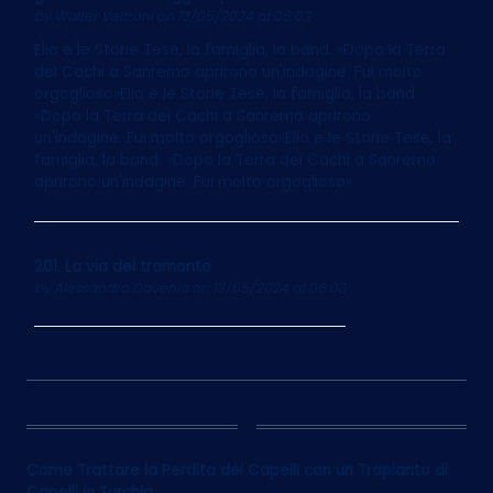
by
Walter Veltroni
on 13/05/2024 at 06:03
Elio e le Storie Tese, la famiglia, la band. «Dopo la Terra
dei Cachi a Sanremo aprirono un'indagine. Fui molto
orgoglioso»Elio e le Storie Tese, la famiglia, la band.
«Dopo la Terra dei Cachi a Sanremo aprirono
un'indagine. Fui molto orgoglioso»Elio e le Storie Tese, la
famiglia, la band. «Dopo la Terra dei Cachi a Sanremo
aprirono un'indagine. Fui molto orgoglioso»
201. La via del tramonto
by
Alessandro Davenia
on 13/05/2024 at 06:03
12
Come Trattare la Perdita dei Capelli con un Trapianto di
Capelli in Turchia