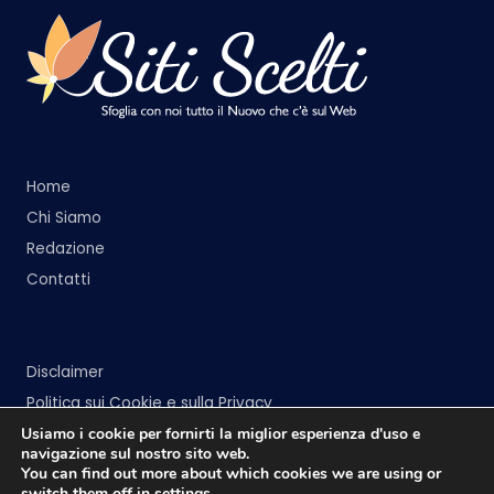
Home
Chi Siamo
Redazione
Contatti
Disclaimer
Politica sui Cookie e sulla Privacy
Usiamo i cookie per fornirti la miglior esperienza d'uso e
navigazione sul nostro sito web.
You can find out more about which cookies we are using or
switch them off in
settings
.