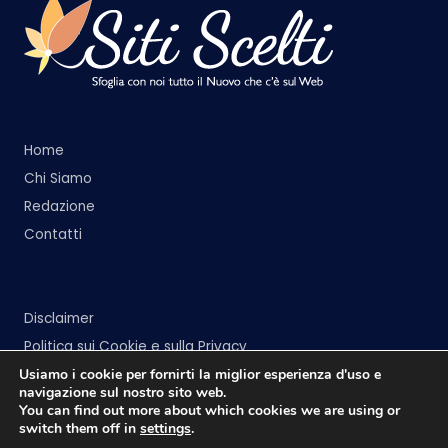
Home
Chi Siamo
Redazione
Contatti
Disclaimer
Politica sui Cookie e sulla Privacy
Usiamo i cookie per fornirti la miglior esperienza d'uso e
navigazione sul nostro sito web.
You can find out more about which cookies we are using or
switch them off in
settings
.
Copyright 2026 —
Siti Scelti
. All rights reserved.