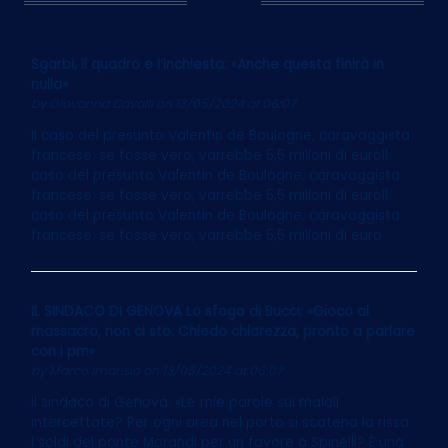
Ultim’Ora
Sgarbi, il quadro e l’inchiesta: «Anche questa finirà in
nulla»
by
Giovanna Cavalli
on 13/05/2024 at 06:07
Il caso del presunto Valentin de Boulogne, caravaggista
francese: se fosse vero, varrebbe 5,5 milioni di euroIl
caso del presunto Valentin de Boulogne, caravaggista
francese: se fosse vero, varrebbe 5,5 milioni di euroIl
caso del presunto Valentin de Boulogne, caravaggista
francese: se fosse vero, varrebbe 5,5 milioni di euro
IL SINDACO DI GENOVA Lo sfogo di Bucci: «Gioco al
massacro, non ci sto. Chiedo chiarezza, pronto a parlare
con i pm»
by
Marco Imarisio
on 13/05/2024 at 06:07
Il sindaco di Genova: «Le mie parole sui maiali
intercettate? Per ogni area nel porto si scatena la rissa.
I soldi del ponte Morandi per un favore a Spinelli? È una