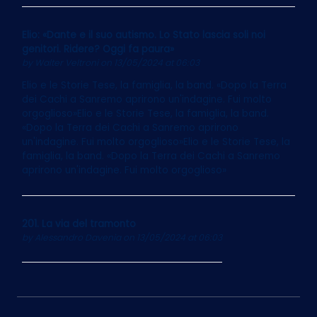
Elio: «Dante e il suo autismo. Lo Stato lascia soli noi
genitori. Ridere? Oggi fa paura»
by
Walter Veltroni
on 13/05/2024 at 06:03
Elio e le Storie Tese, la famiglia, la band. «Dopo la Terra
dei Cachi a Sanremo aprirono un'indagine. Fui molto
orgoglioso»Elio e le Storie Tese, la famiglia, la band.
«Dopo la Terra dei Cachi a Sanremo aprirono
un'indagine. Fui molto orgoglioso»Elio e le Storie Tese, la
famiglia, la band. «Dopo la Terra dei Cachi a Sanremo
aprirono un'indagine. Fui molto orgoglioso»
201. La via del tramonto
by
Alessandro Davenia
on 13/05/2024 at 06:03