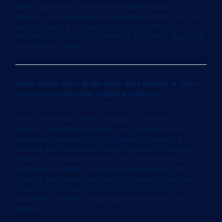
falsità, quei soldi non c’entrano nulla»Il sindaco di
Genova: «Le mie parole sui maiali intercettate? Per ogni
area nel porto si scatena la rissa. I soldi del ponte
Morandi per un favore a Spinelli? È una falsità, quei soldi
non c’entrano nulla»
Marco Balich: «Ero il dj alle feste di De Michelis. A Torino
ho tenuto lontani Peter Gabriel e Yoko Ono»
by
Elvira Serra
on 13/05/2024 at 06:05
Il gran cerimoniere delle Olimpiadi: «Io sindaco di
Venezia? Non chiudo la porta». La curiosità: «Per un
matrimonio indiano a Borgo Egnazia mi diedero 18
milioni»Il gran cerimoniere delle Olimpiadi: «Io sindaco di
Venezia? Non chiudo la porta». La curiosità: «Per un
matrimonio indiano a Borgo Egnazia mi diedero 18
milioni»Il gran cerimoniere delle Olimpiadi: «Io sindaco di
Venezia? Non chiudo la porta». La curiosità: «Per un
matrimonio indiano a Borgo Egnazia mi diedero 18
milioni»