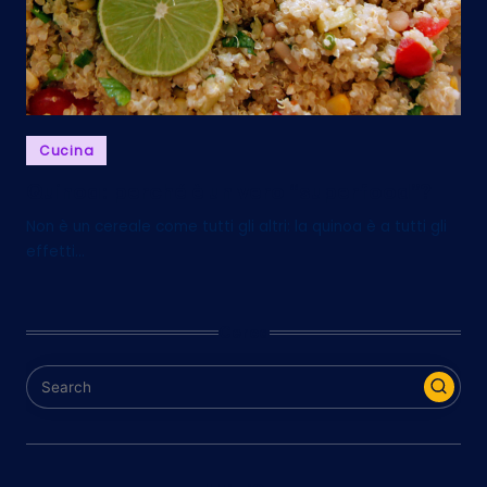
Posted
Cucina
in
Quinoa: perché è un vero “superfood”?
Non è un cereale come tutti gli altri: la quinoa è a tutti gli
effetti…
Cerca