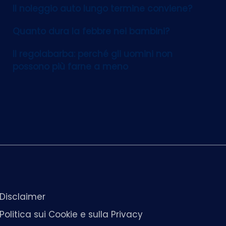
Il noleggio auto lungo termine conviene?
Quanto dura la febbre nei bambini?
Il regolabarba: perché gli uomini non
possono più farne a meno
Disclaimer
Politica sui Cookie e sulla Privacy