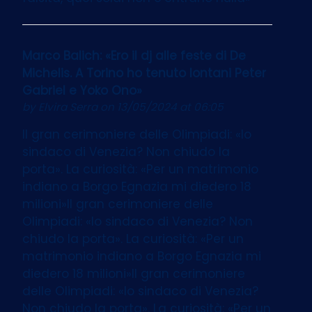
Marco Balich: «Ero il dj alle feste di De
Michelis. A Torino ho tenuto lontani Peter
Gabriel e Yoko Ono»
by
Elvira Serra
on 13/05/2024 at 06:05
Il gran cerimoniere delle Olimpiadi: «Io
sindaco di Venezia? Non chiudo la
porta». La curiosità: «Per un matrimonio
indiano a Borgo Egnazia mi diedero 18
milioni»Il gran cerimoniere delle
Olimpiadi: «Io sindaco di Venezia? Non
chiudo la porta». La curiosità: «Per un
matrimonio indiano a Borgo Egnazia mi
diedero 18 milioni»Il gran cerimoniere
delle Olimpiadi: «Io sindaco di Venezia?
Non chiudo la porta». La curiosità: «Per un