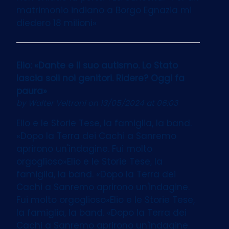
matrimonio indiano a Borgo Egnazia mi
diedero 18 milioni»
Elio: «Dante e il suo autismo. Lo Stato
lascia soli noi genitori. Ridere? Oggi fa
paura»
by
Walter Veltroni
on 13/05/2024 at 06:03
Elio e le Storie Tese, la famiglia, la band.
«Dopo la Terra dei Cachi a Sanremo
aprirono un'indagine. Fui molto
orgoglioso»Elio e le Storie Tese, la
famiglia, la band. «Dopo la Terra dei
Cachi a Sanremo aprirono un'indagine.
Fui molto orgoglioso»Elio e le Storie Tese,
la famiglia, la band. «Dopo la Terra dei
Cachi a Sanremo aprirono un'indagine.