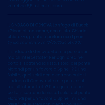
varrebbe 5,5 milioni di euro
IL SINDACO DI GENOVA Lo sfogo di Bucci:
«Gioco al massacro, non ci sto. Chiedo
chiarezza, pronto a parlare con i pm»
by
Marco Imarisio
on 13/05/2024 at 06:07
Il sindaco di Genova: «Le mie parole sui
maiali intercettate? Per ogni area nel
porto si scatena la rissa. I soldi del ponte
Morandi per un favore a Spinelli? È una
falsità, quei soldi non c’entrano nulla»Il
sindaco di Genova: «Le mie parole sui
maiali intercettate? Per ogni area nel
porto si scatena la rissa. I soldi del ponte
Morandi per un favore a Spinelli? È una
falsità, quei soldi non c’entrano nulla»