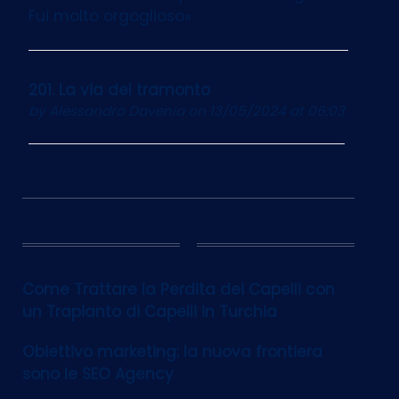
Fui molto orgoglioso»
201. La via del tramonto
by
Alessandro Davenia
on 13/05/2024 at 06:03
12
Come Trattare la Perdita dei Capelli con
un Trapianto di Capelli in Turchia
Obiettivo marketing: la nuova frontiera
sono le SEO Agency