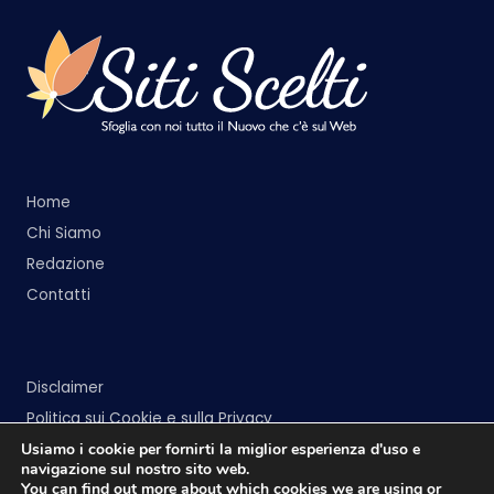
Home
Chi Siamo
Redazione
Contatti
Disclaimer
Politica sui Cookie e sulla Privacy
Usiamo i cookie per fornirti la miglior esperienza d'uso e
navigazione sul nostro sito web.
You can find out more about which cookies we are using or