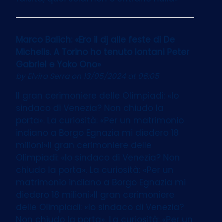
Marco Balich: «Ero il dj alle feste di De
Michelis. A Torino ho tenuto lontani Peter
Gabriel e Yoko Ono»
by
Elvira Serra
on 13/05/2024 at 06:05
Il gran cerimoniere delle Olimpiadi: «Io
sindaco di Venezia? Non chiudo la
porta». La curiosità: «Per un matrimonio
indiano a Borgo Egnazia mi diedero 18
milioni»Il gran cerimoniere delle
Olimpiadi: «Io sindaco di Venezia? Non
chiudo la porta». La curiosità: «Per un
matrimonio indiano a Borgo Egnazia mi
diedero 18 milioni»Il gran cerimoniere
delle Olimpiadi: «Io sindaco di Venezia?
Non chiudo la porta». La curiosità: «Per un