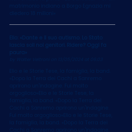
matrimonio indiano a Borgo Egnazia mi
diedero 18 milioni»
Elio: «Dante e il suo autismo. Lo Stato
lascia soli noi genitori. Ridere? Oggi fa
paura»
by
Walter Veltroni
on 13/05/2024 at 06:03
Elio e le Storie Tese, la famiglia, la band.
«Dopo la Terra dei Cachi a Sanremo
aprirono un'indagine. Fui molto
orgoglioso»Elio e le Storie Tese, la
famiglia, la band. «Dopo la Terra dei
Cachi a Sanremo aprirono un'indagine.
Fui molto orgoglioso»Elio e le Storie Tese,
la famiglia, la band. «Dopo la Terra dei
Cachi a Sanremo aprirono un'indagine.