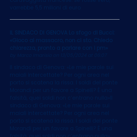
varrebbe 5,5 milioni di euro
IL SINDACO DI GENOVA Lo sfogo di Bucci:
«Gioco al massacro, non ci sto. Chiedo
chiarezza, pronto a parlare con i pm»
by
Marco Imarisio
on 13/05/2024 at 06:07
Il sindaco di Genova: «Le mie parole sui
maiali intercettate? Per ogni area nel
porto si scatena la rissa. I soldi del ponte
Morandi per un favore a Spinelli? È una
falsità, quei soldi non c’entrano nulla»Il
sindaco di Genova: «Le mie parole sui
maiali intercettate? Per ogni area nel
porto si scatena la rissa. I soldi del ponte
Morandi per un favore a Spinelli? È una
falsità, quei soldi non c’entrano nulla»