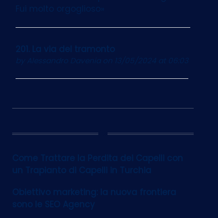
Fui molto orgoglioso»
201. La via del tramonto
by
Alessandro Davenia
on 13/05/2024 at 06:03
12
Come Trattare la Perdita dei Capelli con
un Trapianto di Capelli in Turchia
Obiettivo marketing: la nuova frontiera
sono le SEO Agency