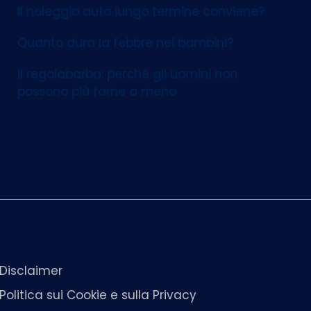
Il noleggio auto lungo termine conviene?
Quanto dura la febbre nei bambini?
Il regolabarba: perché gli uomini non
possono più farne a meno
Disclaimer
Politica sui Cookie e sulla Privacy