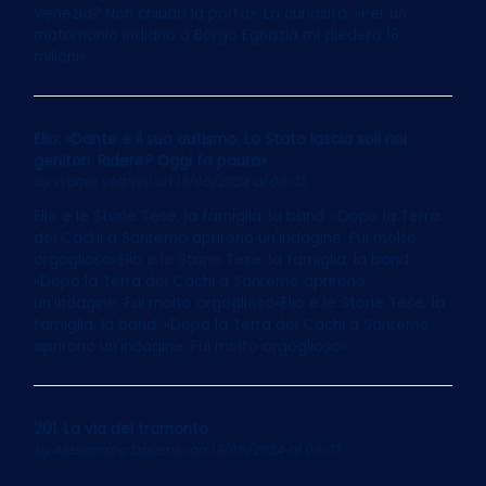
Venezia? Non chiudo la porta». La curiosità: «Per un
matrimonio indiano a Borgo Egnazia mi diedero 18
milioni»
Elio: «Dante e il suo autismo. Lo Stato lascia soli noi
genitori. Ridere? Oggi fa paura»
by
Walter Veltroni
on 13/05/2024 at 06:03
Elio e le Storie Tese, la famiglia, la band. «Dopo la Terra
dei Cachi a Sanremo aprirono un'indagine. Fui molto
orgoglioso»Elio e le Storie Tese, la famiglia, la band.
«Dopo la Terra dei Cachi a Sanremo aprirono
un'indagine. Fui molto orgoglioso»Elio e le Storie Tese, la
famiglia, la band. «Dopo la Terra dei Cachi a Sanremo
aprirono un'indagine. Fui molto orgoglioso»
201. La via del tramonto
by
Alessandro Davenia
on 13/05/2024 at 06:03