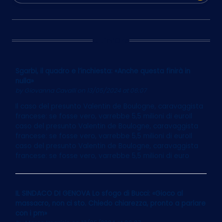
Ultim’Ora
Sgarbi, il quadro e l’inchiesta: «Anche questa finirà in
nulla»
by
Giovanna Cavalli
on 13/05/2024 at 06:07
Il caso del presunto Valentin de Boulogne, caravaggista
francese: se fosse vero, varrebbe 5,5 milioni di euroIl
caso del presunto Valentin de Boulogne, caravaggista
francese: se fosse vero, varrebbe 5,5 milioni di euroIl
caso del presunto Valentin de Boulogne, caravaggista
francese: se fosse vero, varrebbe 5,5 milioni di euro
IL SINDACO DI GENOVA Lo sfogo di Bucci: «Gioco al
massacro, non ci sto. Chiedo chiarezza, pronto a parlare
con i pm»