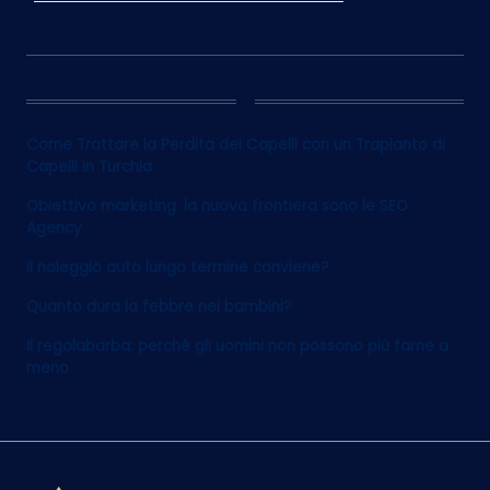
12
Come Trattare la Perdita dei Capelli con un Trapianto di
Capelli in Turchia
Obiettivo marketing: la nuova frontiera sono le SEO
Agency
Il noleggio auto lungo termine conviene?
Quanto dura la febbre nei bambini?
Il regolabarba: perché gli uomini non possono più farne a
meno