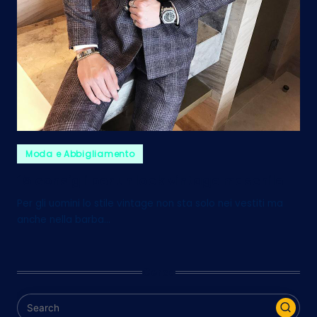
Posted
Moda e Abbigliamento
in
15 consigli per un look vintage maschile
Per gli uomini lo stile vintage non sta solo nei vestiti ma
anche nella barba…
Cerca