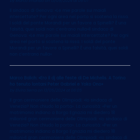
by
Marco Imarisio
on 13/05/2024 at 06:07
Il sindaco di Genova: «Le mie parole sui maiali
intercettate? Per ogni area nel porto si scatena la rissa.
I soldi del ponte Morandi per un favore a Spinelli? È una
falsità, quei soldi non c’entrano nulla»Il sindaco di
Genova: «Le mie parole sui maiali intercettate? Per ogni
area nel porto si scatena la rissa. I soldi del ponte
Morandi per un favore a Spinelli? È una falsità, quei soldi
non c’entrano nulla»
Marco Balich: «Ero il dj alle feste di De Michelis. A Torino
ho tenuto lontani Peter Gabriel e Yoko Ono»
by
Elvira Serra
on 13/05/2024 at 06:05
Il gran cerimoniere delle Olimpiadi: «Io sindaco di
Venezia? Non chiudo la porta». La curiosità: «Per un
matrimonio indiano a Borgo Egnazia mi diedero 18
milioni»Il gran cerimoniere delle Olimpiadi: «Io sindaco di
Venezia? Non chiudo la porta». La curiosità: «Per un
matrimonio indiano a Borgo Egnazia mi diedero 18
milioni»Il gran cerimoniere delle Olimpiadi: «Io sindaco di