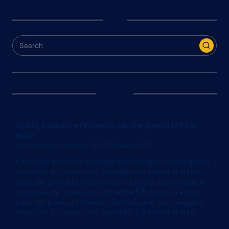
Cerca
Ultim’Ora
Sgarbi, il quadro e l’inchiesta: «Anche questa finirà in
nulla»
by
Giovanna Cavalli
on 13/05/2024 at 06:07
Il caso del presunto Valentin de Boulogne, caravaggista
francese: se fosse vero, varrebbe 5,5 milioni di euroIl
caso del presunto Valentin de Boulogne, caravaggista
francese: se fosse vero, varrebbe 5,5 milioni di euroIl
caso del presunto Valentin de Boulogne, caravaggista
francese: se fosse vero, varrebbe 5,5 milioni di euro