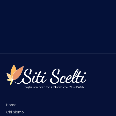
Home
Chi Siamo