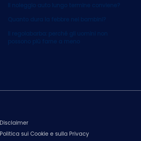
Il noleggio auto lungo termine conviene?
Quanto dura la febbre nei bambini?
Il regolabarba: perché gli uomini non
possono più farne a meno
Disclaimer
Politica sui Cookie e sulla Privacy