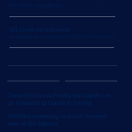
Fui molto orgoglioso»
201. La via del tramonto
by
Alessandro Davenia
on 13/05/2024 at 06:03
12
Come Trattare la Perdita dei Capelli con
un Trapianto di Capelli in Turchia
Obiettivo marketing: la nuova frontiera
sono le SEO Agency