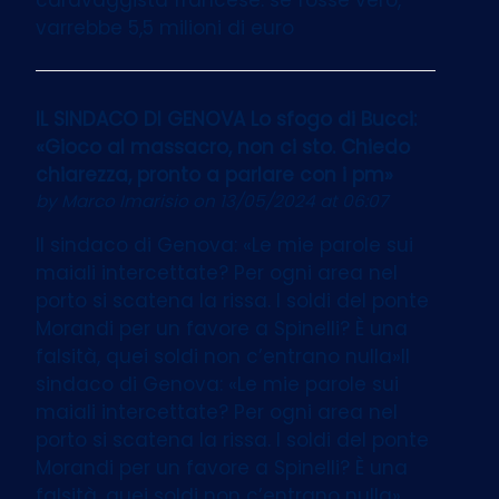
varrebbe 5,5 milioni di euro
IL SINDACO DI GENOVA Lo sfogo di Bucci:
«Gioco al massacro, non ci sto. Chiedo
chiarezza, pronto a parlare con i pm»
by
Marco Imarisio
on 13/05/2024 at 06:07
Il sindaco di Genova: «Le mie parole sui
maiali intercettate? Per ogni area nel
porto si scatena la rissa. I soldi del ponte
Morandi per un favore a Spinelli? È una
falsità, quei soldi non c’entrano nulla»Il
sindaco di Genova: «Le mie parole sui
maiali intercettate? Per ogni area nel
porto si scatena la rissa. I soldi del ponte
Morandi per un favore a Spinelli? È una
falsità, quei soldi non c’entrano nulla»