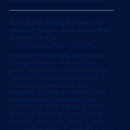
Marco Balich: «Ero il dj alle feste di De
Michelis. A Torino ho tenuto lontani Peter
Gabriel e Yoko Ono»
by
Elvira Serra
on 13/05/2024 at 06:05
Il gran cerimoniere delle Olimpiadi: «Io
sindaco di Venezia? Non chiudo la
porta». La curiosità: «Per un matrimonio
indiano a Borgo Egnazia mi diedero 18
milioni»Il gran cerimoniere delle
Olimpiadi: «Io sindaco di Venezia? Non
chiudo la porta». La curiosità: «Per un
matrimonio indiano a Borgo Egnazia mi
diedero 18 milioni»Il gran cerimoniere
delle Olimpiadi: «Io sindaco di Venezia?
Non chiudo la porta». La curiosità: «Per un