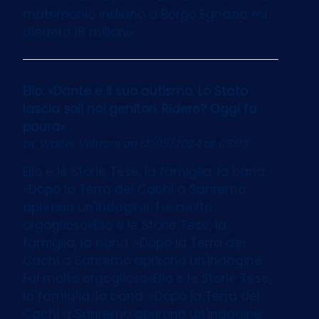
matrimonio indiano a Borgo Egnazia mi
diedero 18 milioni»
Elio: «Dante e il suo autismo. Lo Stato
lascia soli noi genitori. Ridere? Oggi fa
paura»
by
Walter Veltroni
on 13/05/2024 at 06:03
Elio e le Storie Tese, la famiglia, la band.
«Dopo la Terra dei Cachi a Sanremo
aprirono un'indagine. Fui molto
orgoglioso»Elio e le Storie Tese, la
famiglia, la band. «Dopo la Terra dei
Cachi a Sanremo aprirono un'indagine.
Fui molto orgoglioso»Elio e le Storie Tese,
la famiglia, la band. «Dopo la Terra dei
Cachi a Sanremo aprirono un'indagine.