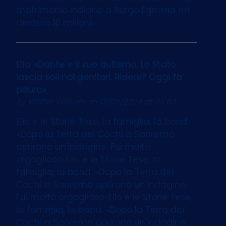
matrimonio indiano a Borgo Egnazia mi
diedero 18 milioni»
Elio: «Dante e il suo autismo. Lo Stato
lascia soli noi genitori. Ridere? Oggi fa
paura»
by
Walter Veltroni
on 13/05/2024 at 06:03
Elio e le Storie Tese, la famiglia, la band.
«Dopo la Terra dei Cachi a Sanremo
aprirono un'indagine. Fui molto
orgoglioso»Elio e le Storie Tese, la
famiglia, la band. «Dopo la Terra dei
Cachi a Sanremo aprirono un'indagine.
Fui molto orgoglioso»Elio e le Storie Tese,
la famiglia, la band. «Dopo la Terra dei
Cachi a Sanremo aprirono un'indagine.