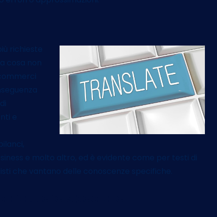
iù richieste
 la cosa non
i commerci
onseguenza
di
nti e
ilanci,
 business e molto altro, ed è evidente come per testi di
onisti che vantano delle conoscenze specifiche.
i carattere speciale