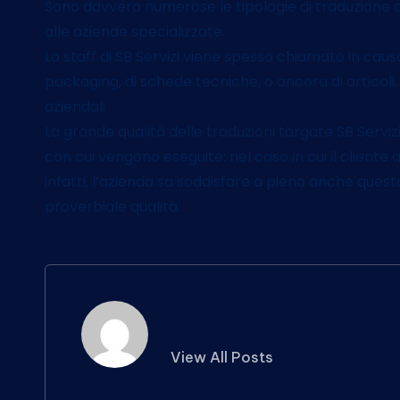
Sono davvero numerose le tipologie di traduzione 
alle aziende specializzate.
Lo staff di SB Servizi viene spesso chiamato in causa 
packaging, di schede tecniche, o ancora di articoli
aziendali.
La grande qualità delle traduzioni targate SB Serviz
con cui vengono eseguite: nel caso in cui il cliente
infatti, l’azienda sa soddisfare a pieno anche ques
proverbiale qualità.
Redazione2
View All Posts