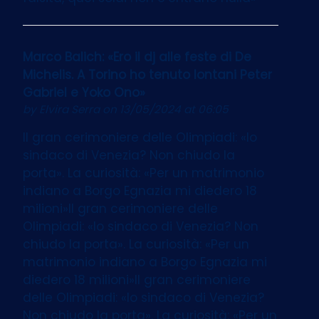
Marco Balich: «Ero il dj alle feste di De
Michelis. A Torino ho tenuto lontani Peter
Gabriel e Yoko Ono»
by
Elvira Serra
on 13/05/2024 at 06:05
Il gran cerimoniere delle Olimpiadi: «Io
sindaco di Venezia? Non chiudo la
porta». La curiosità: «Per un matrimonio
indiano a Borgo Egnazia mi diedero 18
milioni»Il gran cerimoniere delle
Olimpiadi: «Io sindaco di Venezia? Non
chiudo la porta». La curiosità: «Per un
matrimonio indiano a Borgo Egnazia mi
diedero 18 milioni»Il gran cerimoniere
delle Olimpiadi: «Io sindaco di Venezia?
Non chiudo la porta». La curiosità: «Per un