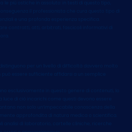
 le più ostiche in assoluto: in testi di questo tipo,
i conseguenza il professionista che cura questo tipo di
denziali e una profonda esperienza specifica.
e contratti, atti, arbitrati, fascicoli informativi di
cora.
iche
istinguono per un livello di difficoltà davvero molto
 può essere sufficiente affidarsi a un semplice
iduano esclusivamente in questo genere di contenuti, lo
alla luce di ciò incarichi come questi devono essere
 vantano non solo un’impeccabile conoscenza della
mente approfondita di natura medica o scientifica.
i analisi di laboratorio, cartelle cliniche, ricerche
 errori o approssimazioni.