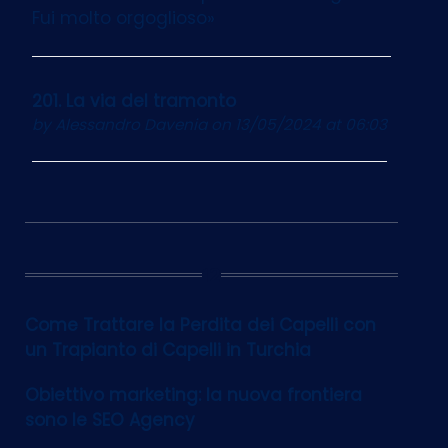
Fui molto orgoglioso»
201. La via del tramonto
by
Alessandro Davenia
on 13/05/2024 at 06:03
12
Come Trattare la Perdita dei Capelli con
un Trapianto di Capelli in Turchia
Obiettivo marketing: la nuova frontiera
sono le SEO Agency