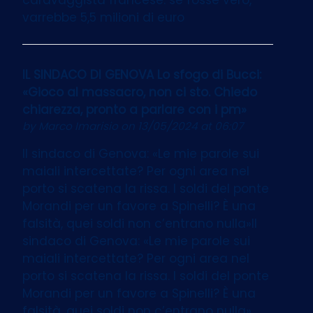
varrebbe 5,5 milioni di euro
IL SINDACO DI GENOVA Lo sfogo di Bucci:
«Gioco al massacro, non ci sto. Chiedo
chiarezza, pronto a parlare con i pm»
by
Marco Imarisio
on 13/05/2024 at 06:07
Il sindaco di Genova: «Le mie parole sui
maiali intercettate? Per ogni area nel
porto si scatena la rissa. I soldi del ponte
Morandi per un favore a Spinelli? È una
falsità, quei soldi non c’entrano nulla»Il
sindaco di Genova: «Le mie parole sui
maiali intercettate? Per ogni area nel
porto si scatena la rissa. I soldi del ponte
Morandi per un favore a Spinelli? È una
falsità, quei soldi non c’entrano nulla»