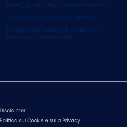
Il noleggio auto lungo termine conviene?
Quanto dura la febbre nei bambini?
Il regolabarba: perché gli uomini non
possono più farne a meno
Disclaimer
Politica sui Cookie e sulla Privacy