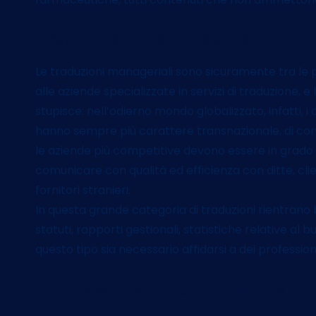
Traduzioni manageriali
Le traduzioni manageriali sono sicuramente tra le p
alle aziende specializzate in servizi di traduzione, e
stupisce: nell’odierno mondo globalizzato, infatti, 
hanno sempre più carattere transnazionale, di c
le aziende più competitive devono essere in grado 
comunicare con qualità ed efficienza con ditte, clie
fornitori stranieri.
In questa grande categoria di traduzioni rientrano b
statuti, rapporti gestionali, statistiche relative al
questo tipo sia necessario affidarsi a dei professi
Altri servizi di traduzione d