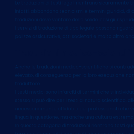
Le traduzioni di testi legali rientrano sicuramente tra
infatti, abbondano tecnicismi e termini giuridici, d
traduzioni deve vantare delle solide basi giurispru
I servizi di traduzione di tipo legale possono riguardar
polizze assicurative, atti societari e molto altro an
Traduzioni medico-scientif
Anche le traduzioni medico-scientifiche si contradd
elevato, di conseguenza per la loro esecuzione non
traduttore.
I testi medici sono infarciti di termini che si indiv
stesso si può dire per i testi di natura scientifica, 
necessariamente affidati a dei professionisti che
lingua in questione, ma anche una cultura estrema
In questa categoria di traduzioni rientrano testi qual
farmaceutiche, tutti contenuti che non ammettono