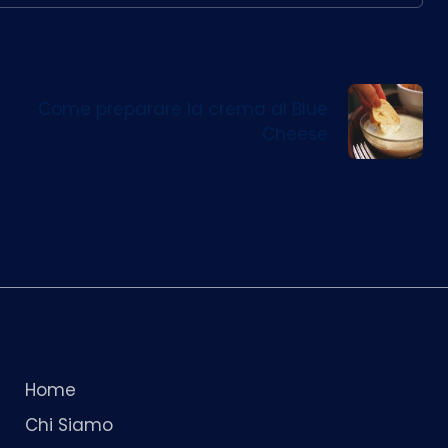
Next Post
Come preparare la crema al Blue
Cheese
Home
Chi Siamo