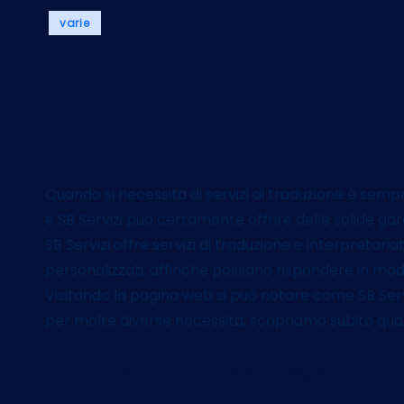
Posted
varie
in
Servizi di traduzion
SB Servizi
Quando si necessita di servizi di traduzione è semp
e SB Servizi può certamente offrire delle solide gara
SB Servizi offre servizi di traduzione e interpretar
personalizzati, affinché possano rispondere in modo
Visitando la pagina web si può notare come SB Serviz
per molte diverse necessità, scopriamo subito quali 
Traduzioni di testi legali