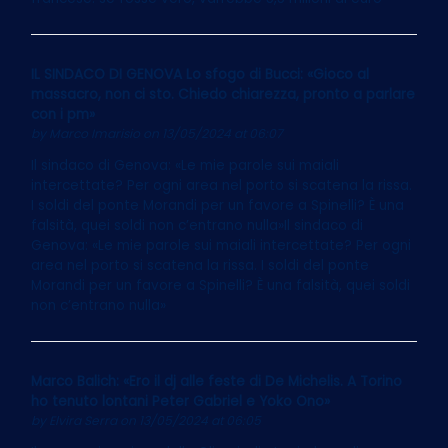
IL SINDACO DI GENOVA Lo sfogo di Bucci: «Gioco al
massacro, non ci sto. Chiedo chiarezza, pronto a parlare
con i pm»
by
Marco Imarisio
on 13/05/2024 at 06:07
Il sindaco di Genova: «Le mie parole sui maiali
intercettate? Per ogni area nel porto si scatena la rissa.
I soldi del ponte Morandi per un favore a Spinelli? È una
falsità, quei soldi non c’entrano nulla»Il sindaco di
Genova: «Le mie parole sui maiali intercettate? Per ogni
area nel porto si scatena la rissa. I soldi del ponte
Morandi per un favore a Spinelli? È una falsità, quei soldi
non c’entrano nulla»
Marco Balich: «Ero il dj alle feste di De Michelis. A Torino
ho tenuto lontani Peter Gabriel e Yoko Ono»
by
Elvira Serra
on 13/05/2024 at 06:05