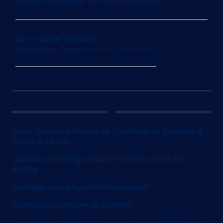
aprirono un'indagine. Fui molto orgoglioso»
201. La via del tramonto
by
Alessandro Davenia
on 13/05/2024 at 06:03
12
Come Trattare la Perdita dei Capelli con un Trapianto di
Capelli in Turchia
Obiettivo marketing: la nuova frontiera sono le SEO
Agency
Il noleggio auto lungo termine conviene?
Quanto dura la febbre nei bambini?