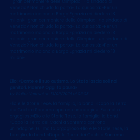
Il gran cerimoniere delle Olimpiadi: «Io sindaco di
Venezia? Non chiudo la porta». La curiosità: «Per un
matrimonio indiano a Borgo Egnazia mi diedero 18
milioni»Il gran cerimoniere delle Olimpiadi: «Io sindaco di
Venezia? Non chiudo la porta». La curiosità: «Per un
matrimonio indiano a Borgo Egnazia mi diedero 18
milioni»Il gran cerimoniere delle Olimpiadi: «Io sindaco di
Venezia? Non chiudo la porta». La curiosità: «Per un
matrimonio indiano a Borgo Egnazia mi diedero 18
milioni»
Elio: «Dante e il suo autismo. Lo Stato lascia soli noi
genitori. Ridere? Oggi fa paura»
by
Walter Veltroni
on 13/05/2024 at 06:03
Elio e le Storie Tese, la famiglia, la band. «Dopo la Terra
dei Cachi a Sanremo aprirono un'indagine. Fui molto
orgoglioso»Elio e le Storie Tese, la famiglia, la band.
«Dopo la Terra dei Cachi a Sanremo aprirono
un'indagine. Fui molto orgoglioso»Elio e le Storie Tese, la
famiglia, la band. «Dopo la Terra dei Cachi a Sanremo