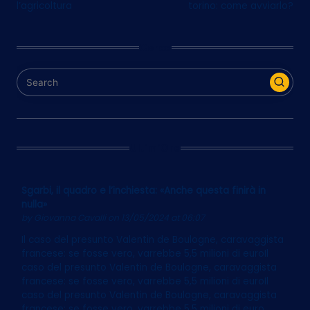
navigation
l’agricoltura
torino: come avviarlo?
Cerca
Ultim’Ora
Sgarbi, il quadro e l’inchiesta: «Anche questa finirà in
nulla»
by
Giovanna Cavalli
on 13/05/2024 at 06:07
Il caso del presunto Valentin de Boulogne, caravaggista
francese: se fosse vero, varrebbe 5,5 milioni di euroIl
caso del presunto Valentin de Boulogne, caravaggista
francese: se fosse vero, varrebbe 5,5 milioni di euroIl
caso del presunto Valentin de Boulogne, caravaggista
francese: se fosse vero, varrebbe 5,5 milioni di euro