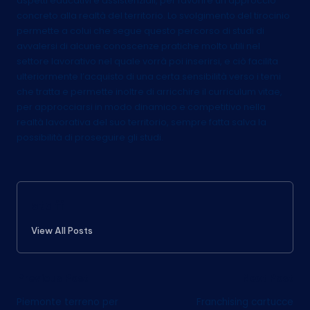
aspetti educativi e assistenziali, per favorire un approccio
concreto alla realtà del territorio. Lo svolgimento del tirocinio
permette a colui che segue questo percorso di studi di
avvalersi di alcune conoscenze pratiche molto utili nel
settore lavorativo nel quale vorrà poi inserirsi, e ciò facilita
ulteriormente l’acquisto di una certa sensibilità verso i temi
che tratta e permette inoltre di arricchire il curriculum vitae,
per approcciarsi in modo dinamico e competitivo nella
realtà lavorativa del suo territorio, sempre fatta salva la
possibilità di proseguire gli studi.
staff
View All Posts
Post
Previous Post
Next Post
Piemonte terreno per
Franchising cartucce