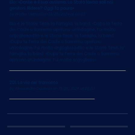
Elio: «Dante e il suo autismo. Lo Stato lascia soli noi
genitori. Ridere? Oggi fa paura»
by
Walter Veltroni
on 13/05/2024 at 06:03
Elio e le Storie Tese, la famiglia, la band. «Dopo la Terra
dei Cachi a Sanremo aprirono un'indagine. Fui molto
orgoglioso»Elio e le Storie Tese, la famiglia, la band.
«Dopo la Terra dei Cachi a Sanremo aprirono
un'indagine. Fui molto orgoglioso»Elio e le Storie Tese, la
famiglia, la band. «Dopo la Terra dei Cachi a Sanremo
aprirono un'indagine. Fui molto orgoglioso»
201. La via del tramonto
by
Alessandro Davenia
on 13/05/2024 at 06:03
12