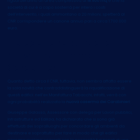
riguarderanno un’area complessiva di
18.500 mq
e che la
società di cui è a capo sosterrà per intero i costi
dell’intervento, i quali ammontano a 20 milioni; spetterà al
CNR corrispondere un canone annuo pari a circa 1.700.000
euro.
Il progetto relativo alla
nuova caserma dei
Carabinieri
Quanto detto circa il CNR, tuttavia, non sembra affatto essere
la sola novità che contraddistinguerà la riqualificazione di
questi edifici: nell’ex Manifattura Tabacchi, infatti, verrà con
ogni probabilità realizzata la
nuova caserma dei Carabinieri
.
Giuseppe Galasso, Assessore con delega per Lavori pubblici,
Infrastrutture ed Edilizia, ha dichiarato che si sono già
effettuati dei sopralluoghi per concordare gli ambienti da
destinare e soprattutto per fare in modo che gli edifici
possano rivelarsi coerenti con le necessità funzionali di una