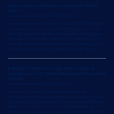
Sgarbi, il quadro e l’inchiesta: «Anche questa finirà in
nulla»
by
Giovanna Cavalli
on 13/05/2024 at 06:07
Il caso del presunto Valentin de Boulogne, caravaggista
francese: se fosse vero, varrebbe 5,5 milioni di euroIl
caso del presunto Valentin de Boulogne, caravaggista
francese: se fosse vero, varrebbe 5,5 milioni di euroIl
caso del presunto Valentin de Boulogne, caravaggista
francese: se fosse vero, varrebbe 5,5 milioni di euro
IL SINDACO DI GENOVA Lo sfogo di Bucci: «Gioco al
massacro, non ci sto. Chiedo chiarezza, pronto a parlare
con i pm»
by
Marco Imarisio
on 13/05/2024 at 06:07
Il sindaco di Genova: «Le mie parole sui maiali
intercettate? Per ogni area nel porto si scatena la rissa.
I soldi del ponte Morandi per un favore a Spinelli? È una
falsità, quei soldi non c’entrano nulla»Il sindaco di
Genova: «Le mie parole sui maiali intercettate? Per ogni