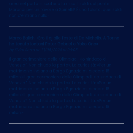
area nel porto si scatena la rissa. I soldi del ponte
Morandi per un favore a Spinelli? È una falsità, quei soldi
non c’entrano nulla»
Marco Balich: «Ero il dj alle feste di De Michelis. A Torino
ho tenuto lontani Peter Gabriel e Yoko Ono»
by
Elvira Serra
on 13/05/2024 at 06:05
Il gran cerimoniere delle Olimpiadi: «Io sindaco di
Venezia? Non chiudo la porta». La curiosità: «Per un
matrimonio indiano a Borgo Egnazia mi diedero 18
milioni»Il gran cerimoniere delle Olimpiadi: «Io sindaco di
Venezia? Non chiudo la porta». La curiosità: «Per un
matrimonio indiano a Borgo Egnazia mi diedero 18
milioni»Il gran cerimoniere delle Olimpiadi: «Io sindaco di
Venezia? Non chiudo la porta». La curiosità: «Per un
matrimonio indiano a Borgo Egnazia mi diedero 18
milioni»