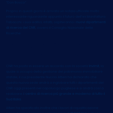
“Don Bosco”.
Proprio in questi giorni è arrivata un notizia ufficiale molto
interessante riguardante appunto il futuro dell’ex Manifattura
Tabacchi: i suoi edifici, infatti, ospiteranno i
nuovi dipartimenti
di ricerca del CNR
, ovvero il Consiglio Nazionale delle
Ricerche.
I dettagli dell’accordo tra il
CNR e la società Invimit
CNR ha posto in essere un accordo con la società
Invimit
, la
quale si occupa della gestione del patrimonio immobiliare
statale, il cui presidente Nuccio Altieri ha dichiarato che
questa nuova sede andrà a inglobare tutti i dipartimenti del
CNR oggi presenti nel capoluogo pugliese e si andrà così a
realizzare il
centro di ricerca più grande e moderno di tutto il
Sud Italia
.
Altieri ha specificato inoltre che i lavori di riqualificazione