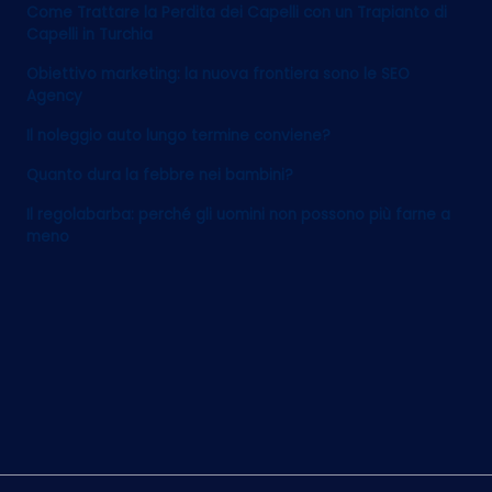
Come Trattare la Perdita dei Capelli con un Trapianto di
Capelli in Turchia
Obiettivo marketing: la nuova frontiera sono le SEO
Agency
Il noleggio auto lungo termine conviene?
Quanto dura la febbre nei bambini?
Il regolabarba: perché gli uomini non possono più farne a
meno