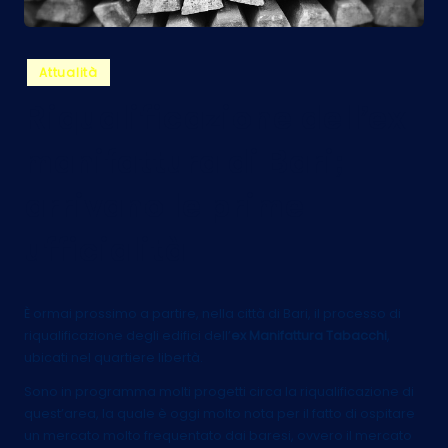
Posted
Attualità
in
Riqualificazione dell’ex
manifattura di Bari;
arrivano le prime
ufficialità
È ormai prossimo a partire, nella città di Bari, il processo di
riqualificazione degli edifici dell’
ex Manifattura Tabacchi
,
ubicati nel quartiere libertà.
Sono in programma molti progetti circa la riqualificazione di
quest’area, la quale è oggi molto nota per il fatto di ospitare
un mercato molto frequentato dai baresi, ovvero il mercato