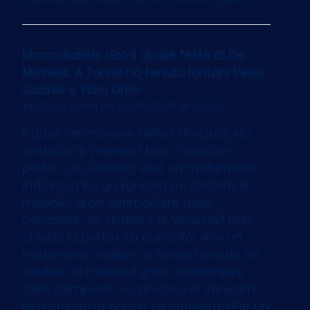
Marco Balich: «Ero il dj alle feste di De
Michelis. A Torino ho tenuto lontani Peter
Gabriel e Yoko Ono»
by
Elvira Serra
on 13/05/2024 at 06:05
Il gran cerimoniere delle Olimpiadi: «Io
sindaco di Venezia? Non chiudo la
porta». La curiosità: «Per un matrimonio
indiano a Borgo Egnazia mi diedero 18
milioni»Il gran cerimoniere delle
Olimpiadi: «Io sindaco di Venezia? Non
chiudo la porta». La curiosità: «Per un
matrimonio indiano a Borgo Egnazia mi
diedero 18 milioni»Il gran cerimoniere
delle Olimpiadi: «Io sindaco di Venezia?
Non chiudo la porta». La curiosità: «Per un