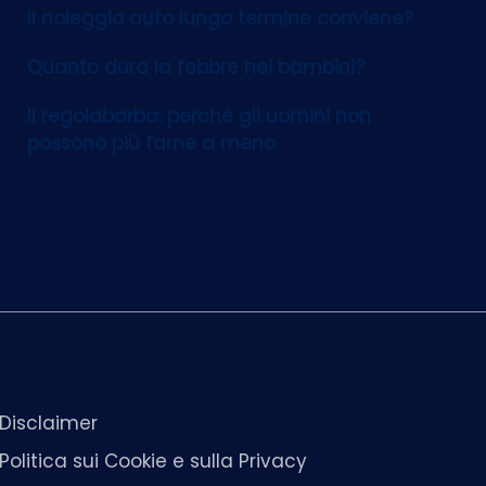
Il noleggio auto lungo termine conviene?
Quanto dura la febbre nei bambini?
Il regolabarba: perché gli uomini non
possono più farne a meno
Disclaimer
Politica sui Cookie e sulla Privacy