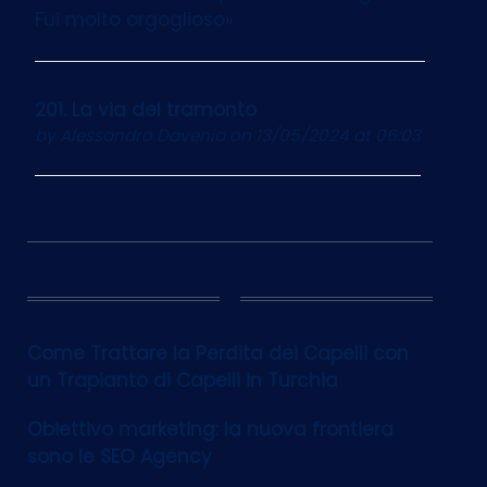
Fui molto orgoglioso»
201. La via del tramonto
by
Alessandro Davenia
on 13/05/2024 at 06:03
12
Come Trattare la Perdita dei Capelli con
un Trapianto di Capelli in Turchia
Obiettivo marketing: la nuova frontiera
sono le SEO Agency