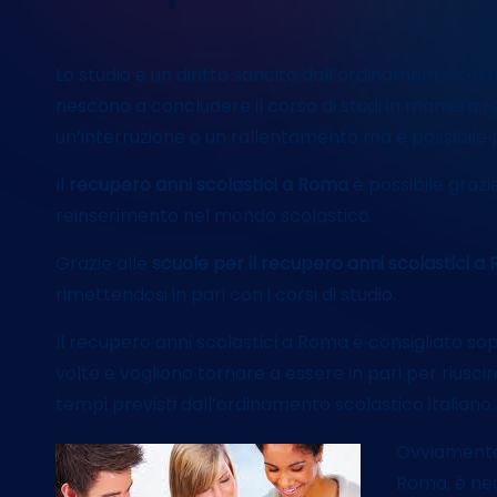
Lo studio è un diritto sancito dall’ordinamento cost
riescono a concludere il corso di studi in maniera 
un’interruzione o un rallentamento ma è possibile 
Il
recupero anni scolastici a Roma
è possibile grazi
reinserimento nel mondo scolastico.
Grazie alle
scuole per il recupero anni scolastici 
rimettendosi in pari con i corsi di studio.
Il
recupero anni scolastici a Roma è consigliato sopr
volte
e vogliono tornare a essere in pari per riusci
tempi previsti dall’ordinamento scolastico italiano.
Ovviamente,
Roma, è ne