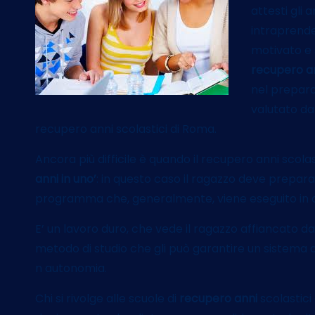
attesti gli a
intraprend
motivato e 
recupero an
nel prepara
valutato da
recupero anni scolastici di Roma.
Ancora più difficile è quando il recupero anni scol
anni in uno’
: in questo caso il ragazzo deve preparar
programma che, generalmente, viene eseguito in due 
E’ un lavoro duro, che vede il ragazzo affiancato d
metodo di studio che gli può garantire un sistema d
n autonomia.
Chi si rivolge alle scuole di
recupero anni
scolastici