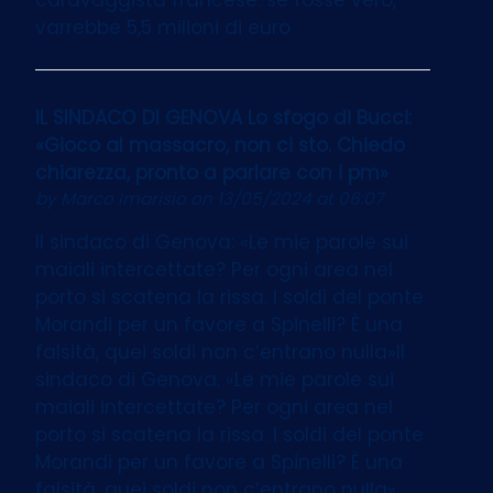
varrebbe 5,5 milioni di euro
IL SINDACO DI GENOVA Lo sfogo di Bucci:
«Gioco al massacro, non ci sto. Chiedo
chiarezza, pronto a parlare con i pm»
by
Marco Imarisio
on 13/05/2024 at 06:07
Il sindaco di Genova: «Le mie parole sui
maiali intercettate? Per ogni area nel
porto si scatena la rissa. I soldi del ponte
Morandi per un favore a Spinelli? È una
falsità, quei soldi non c’entrano nulla»Il
sindaco di Genova: «Le mie parole sui
maiali intercettate? Per ogni area nel
porto si scatena la rissa. I soldi del ponte
Morandi per un favore a Spinelli? È una
falsità, quei soldi non c’entrano nulla»