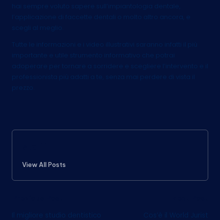
hai sempre voluto sapere sull’impiantologia dentale,
l’applicazione di faccette dentali o molto altro ancora, e
scegli al meglio.
Tutte le informazioni e i video illustrativi saranno infatti il più
importante e utile strumento informativo che potrai
adoperare per tornare a sorridere e scegliere l’intervento e il
professionista più adatti a te, senza mai perdere di vista il
prezzo.
staff
View All Posts
Post
Previous Post
Next Post
Il migliore studio dentistico
Cos’è il World Jurist