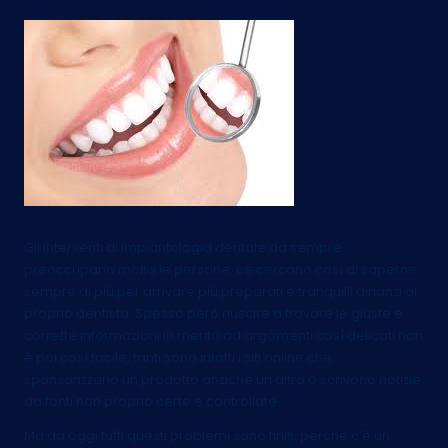
Gli interventi di impiantologia dentale da sempre
preoccupano molto le persone, ce cercano così di saperne
sempre di più per arrivare più preparati e tranquilli dinanzi al
proprio dentista. Spesso però riuscire a trovare le giuste e
corrette informazioni in merito ad argomenti così delicati non
è poi così facile, tanti sono infatti i siti online che
sponsorizzano un prodotto anziché un altro o scrivono notizie
da fonti non proprio certe e controllate.
Ma da oggi tutti questi problemi sono finiti, perché c’è un