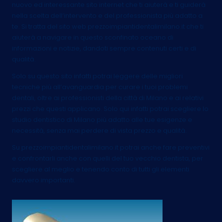
nuovo ed interessante sito internet che ti aiuterà e ti guiderà
nella scelta dell’intervento e del professionista più adatto a
te. Si tratta del sito web prezzoimpiantidentalimilano.it che ti
aiuterà a navigare in questo sconfinato oceano di
informazioni e notizie, dandoti sempre contenuti certi e di
qualità.
Solo su questo sito infatti potrai leggere delle migliori
tecniche più all’avanguardia per curare i tuoi problemi
dentali, oltre ai professionisti della città di Milano e ai relativi
prezzi che questi applicano. Solo qui infatti potrai scegliere lo
studio dentistico di Milano più adatto alle tue esigenze e
necessità, senza mai perdere di vista prezzo e qualità.
Su prezzoimpiantidentalimilano.it potrai anche fare preventivi
e confrontarli anche con quelli del tuo vecchio dentista, per
scegliere al meglio e tenendo conto di tutti gli elementi
davvero importanti.