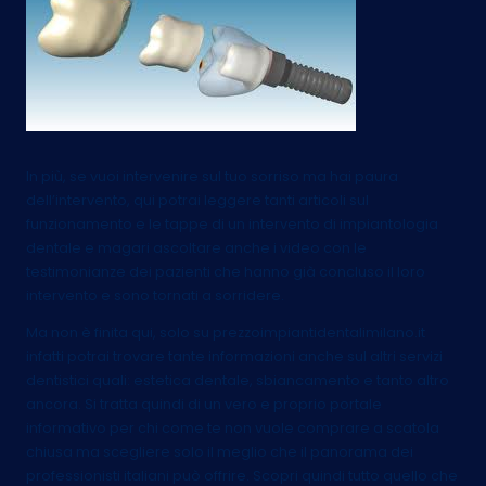
In più, se vuoi intervenire sul tuo sorriso ma hai paura
dell’intervento, qui potrai leggere tanti articoli sul
funzionamento e le tappe di un intervento di impiantologia
dentale e magari ascoltare anche i video con le
testimonianze dei pazienti che hanno già concluso il loro
intervento e sono tornati a sorridere.
Ma non è finita qui, solo su prezzoimpiantidentalimilano.it
infatti potrai trovare tante informazioni anche sul altri servizi
dentistici quali: estetica dentale, sbiancamento e tanto altro
ancora. Si tratta quindi di un vero e proprio portale
informativo per chi come te non vuole comprare a scatola
chiusa ma scegliere solo il meglio che il panorama dei
professionisti italiani può offrire. Scopri quindi tutto quello che