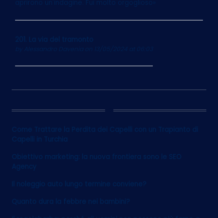
aprirono un'indagine. Fui molto orgoglioso»
201. La via del tramonto
by
Alessandro Davenia
on 13/05/2024 at 06:03
12
Come Trattare la Perdita dei Capelli con un Trapianto di
Capelli in Turchia
Obiettivo marketing: la nuova frontiera sono le SEO
Agency
Il noleggio auto lungo termine conviene?
Quanto dura la febbre nei bambini?