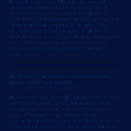
Il gran cerimoniere delle Olimpiadi: «Io sindaco di
Venezia? Non chiudo la porta». La curiosità: «Per un
matrimonio indiano a Borgo Egnazia mi diedero 18
milioni»Il gran cerimoniere delle Olimpiadi: «Io sindaco di
Venezia? Non chiudo la porta». La curiosità: «Per un
matrimonio indiano a Borgo Egnazia mi diedero 18
milioni»Il gran cerimoniere delle Olimpiadi: «Io sindaco di
Venezia? Non chiudo la porta». La curiosità: «Per un
matrimonio indiano a Borgo Egnazia mi diedero 18
milioni»
Elio: «Dante e il suo autismo. Lo Stato lascia soli noi
genitori. Ridere? Oggi fa paura»
by
Walter Veltroni
on 13/05/2024 at 06:03
Elio e le Storie Tese, la famiglia, la band. «Dopo la Terra
dei Cachi a Sanremo aprirono un'indagine. Fui molto
orgoglioso»Elio e le Storie Tese, la famiglia, la band.
«Dopo la Terra dei Cachi a Sanremo aprirono
un'indagine. Fui molto orgoglioso»Elio e le Storie Tese, la
famiglia, la band. «Dopo la Terra dei Cachi a Sanremo