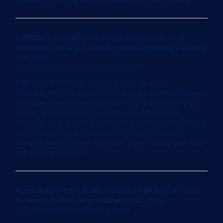
francese: se fosse vero, varrebbe 5,5 milioni di euro
IL SINDACO DI GENOVA Lo sfogo di Bucci: «Gioco al
massacro, non ci sto. Chiedo chiarezza, pronto a parlare
con i pm»
by
Marco Imarisio
on 13/05/2024 at 06:07
Il sindaco di Genova: «Le mie parole sui maiali
intercettate? Per ogni area nel porto si scatena la rissa.
I soldi del ponte Morandi per un favore a Spinelli? È una
falsità, quei soldi non c’entrano nulla»Il sindaco di
Genova: «Le mie parole sui maiali intercettate? Per ogni
area nel porto si scatena la rissa. I soldi del ponte
Morandi per un favore a Spinelli? È una falsità, quei soldi
non c’entrano nulla»
Marco Balich: «Ero il dj alle feste di De Michelis. A Torino
ho tenuto lontani Peter Gabriel e Yoko Ono»
by
Elvira Serra
on 13/05/2024 at 06:05