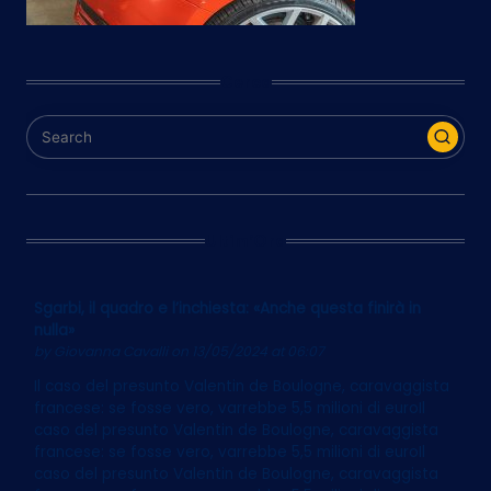
Cerca
Ultim’Ora
Sgarbi, il quadro e l’inchiesta: «Anche questa finirà in
nulla»
by
Giovanna Cavalli
on 13/05/2024 at 06:07
Il caso del presunto Valentin de Boulogne, caravaggista
francese: se fosse vero, varrebbe 5,5 milioni di euroIl
caso del presunto Valentin de Boulogne, caravaggista
francese: se fosse vero, varrebbe 5,5 milioni di euroIl
caso del presunto Valentin de Boulogne, caravaggista