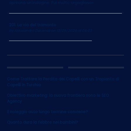
aprirono un'indagine. Fui molto orgoglioso»
201. La via del tramonto
by
Alessandro Davenia
on 13/05/2024 at 06:03
12
Come Trattare la Perdita dei Capelli con un Trapianto di
Capelli in Turchia
Obiettivo marketing: la nuova frontiera sono le SEO
Agency
Il noleggio auto lungo termine conviene?
Quanto dura la febbre nei bambini?