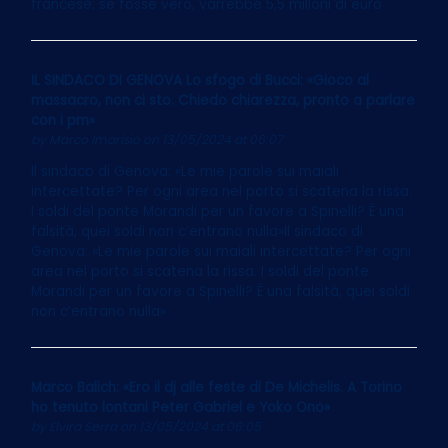
francese: se fosse vero, varrebbe 5,5 milioni di euro
IL SINDACO DI GENOVA Lo sfogo di Bucci: «Gioco al
massacro, non ci sto. Chiedo chiarezza, pronto a parlare
con i pm»
by
Marco Imarisio
on 13/05/2024 at 06:07
Il sindaco di Genova: «Le mie parole sui maiali
intercettate? Per ogni area nel porto si scatena la rissa.
I soldi del ponte Morandi per un favore a Spinelli? È una
falsità, quei soldi non c’entrano nulla»Il sindaco di
Genova: «Le mie parole sui maiali intercettate? Per ogni
area nel porto si scatena la rissa. I soldi del ponte
Morandi per un favore a Spinelli? È una falsità, quei soldi
non c’entrano nulla»
Marco Balich: «Ero il dj alle feste di De Michelis. A Torino
ho tenuto lontani Peter Gabriel e Yoko Ono»
by
Elvira Serra
on 13/05/2024 at 06:05