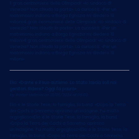
Il gran cerimoniere delle Olimpiadi: «Io sindaco di
Venezia? Non chiudo la porta». La curiosità: «Per un
matrimonio indiano a Borgo Egnazia mi diedero 18
milioni»Il gran cerimoniere delle Olimpiadi: «Io sindaco di
Venezia? Non chiudo la porta». La curiosità: «Per un
matrimonio indiano a Borgo Egnazia mi diedero 18
milioni»Il gran cerimoniere delle Olimpiadi: «Io sindaco di
Venezia? Non chiudo la porta». La curiosità: «Per un
matrimonio indiano a Borgo Egnazia mi diedero 18
milioni»
Elio: «Dante e il suo autismo. Lo Stato lascia soli noi
genitori. Ridere? Oggi fa paura»
by
Walter Veltroni
on 13/05/2024 at 06:03
Elio e le Storie Tese, la famiglia, la band. «Dopo la Terra
dei Cachi a Sanremo aprirono un'indagine. Fui molto
orgoglioso»Elio e le Storie Tese, la famiglia, la band.
«Dopo la Terra dei Cachi a Sanremo aprirono
un'indagine. Fui molto orgoglioso»Elio e le Storie Tese, la
famiglia, la band. «Dopo la Terra dei Cachi a Sanremo