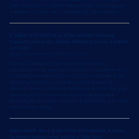
caso del presunto Valentin de Boulogne, caravaggista
francese: se fosse vero, varrebbe 5,5 milioni di euro
IL SINDACO DI GENOVA Lo sfogo di Bucci: «Gioco al
massacro, non ci sto. Chiedo chiarezza, pronto a parlare
con i pm»
by
Marco Imarisio
on 13/05/2024 at 06:07
Il sindaco di Genova: «Le mie parole sui maiali
intercettate? Per ogni area nel porto si scatena la rissa.
I soldi del ponte Morandi per un favore a Spinelli? È una
falsità, quei soldi non c’entrano nulla»Il sindaco di
Genova: «Le mie parole sui maiali intercettate? Per ogni
area nel porto si scatena la rissa. I soldi del ponte
Morandi per un favore a Spinelli? È una falsità, quei soldi
non c’entrano nulla»
Marco Balich: «Ero il dj alle feste di De Michelis. A Torino
ho tenuto lontani Peter Gabriel e Yoko Ono»