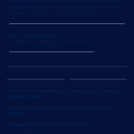
un'indagine. Fui molto orgoglioso»Elio e le Storie Tese, la
famiglia, la band. «Dopo la Terra dei Cachi a Sanremo
aprirono un'indagine. Fui molto orgoglioso»
201. La via del tramonto
by
Alessandro Davenia
on 13/05/2024 at 06:03
12
Come Trattare la Perdita dei Capelli con un Trapianto di
Capelli in Turchia
Obiettivo marketing: la nuova frontiera sono le SEO
Agency
Il noleggio auto lungo termine conviene?