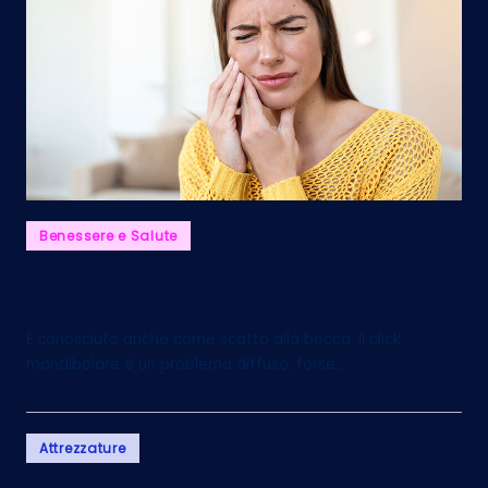
Posted
Benessere e Salute
in
Click mandibolare: perché si presenta e
come eliminarlo
È conosciuto anche come scatto alla bocca. Il click
mandibolare è un problema diffuso, forse…
Posted
Attrezzature
in