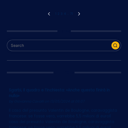
Paginazione
1
2
3
4
…
71
PREVIOUS
NEXT
PAGE
PAGE
degli
Cerca
articoli
Ultim’Ora
Sgarbi, il quadro e l’inchiesta: «Anche questa finirà in
nulla»
by
Giovanna Cavalli
on 13/05/2024 at 06:07
Il caso del presunto Valentin de Boulogne, caravaggista
francese: se fosse vero, varrebbe 5,5 milioni di euroIl
caso del presunto Valentin de Boulogne, caravaggista
francese: se fosse vero, varrebbe 5,5 milioni di euroIl