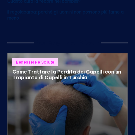
Quanto dura la febbre nei bambini?
Il regolabarba: perché gli uomini non possono più farne a
meno
You May Have Missed
Posted
Benessere e Salute
in
Come Trattare la Perdita dei Capelli con un
Trapianto di Capelli in Turchia