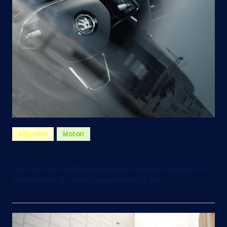
Posted
Attualità
Motori
in
Scopri le prestazioni di Škoda Fabia
Il settore automobilistico propone in questo momento un
gran numero di modelli, appartenenti a vari…