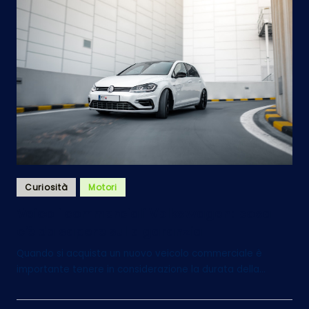
Posted
Curiosità
Motori
in
Veicoli commerciali Volkswagen: cosa
c’è da sapere sulla garanzia
Quando si acquista un nuovo veicolo commerciale è
importante tenere in considerazione la durata della…