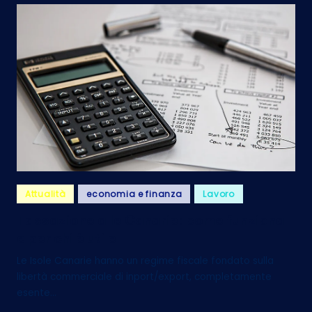
Posted
Attualità
economia e finanza
Lavoro
in
Tassazione alle Canarie: come funziona
e per chi è utile
Le Isole Canarie hanno un regime fiscale fondato sulla
libertà commerciale di inport/export, completamente
esente…