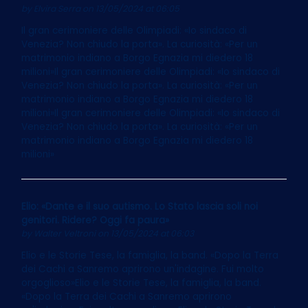
by
Elvira Serra
on 13/05/2024 at 06:05
Il gran cerimoniere delle Olimpiadi: «Io sindaco di
Venezia? Non chiudo la porta». La curiosità: «Per un
matrimonio indiano a Borgo Egnazia mi diedero 18
milioni»Il gran cerimoniere delle Olimpiadi: «Io sindaco di
Venezia? Non chiudo la porta». La curiosità: «Per un
matrimonio indiano a Borgo Egnazia mi diedero 18
milioni»Il gran cerimoniere delle Olimpiadi: «Io sindaco di
Venezia? Non chiudo la porta». La curiosità: «Per un
matrimonio indiano a Borgo Egnazia mi diedero 18
milioni»
Elio: «Dante e il suo autismo. Lo Stato lascia soli noi
genitori. Ridere? Oggi fa paura»
by
Walter Veltroni
on 13/05/2024 at 06:03
Elio e le Storie Tese, la famiglia, la band. «Dopo la Terra
dei Cachi a Sanremo aprirono un'indagine. Fui molto
orgoglioso»Elio e le Storie Tese, la famiglia, la band.
«Dopo la Terra dei Cachi a Sanremo aprirono