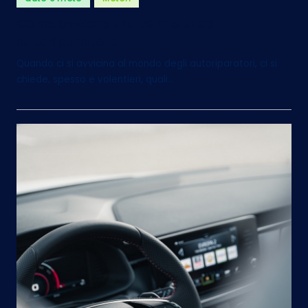
in
Come avviare una carriera da
autoriparatore
Quando ci si avvicina al mondo degli autoriparatori, ci si
chiede, spesso e volentieri, quali…