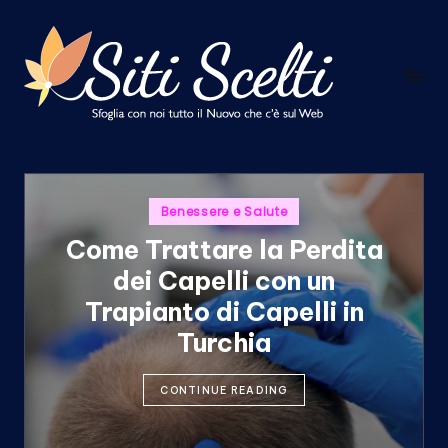
Skip
to
S
content
Sfoglia
con
i
noi
t
tutto
il
i
Nuovo
Posted
Benessere e Salute
S
in
che
Come Trattare la Perdita
c
c'è
sul
dei Capelli con un
e
Web
Trapianto di Capelli in
l
Turchia
t
i
CONTINUE READING