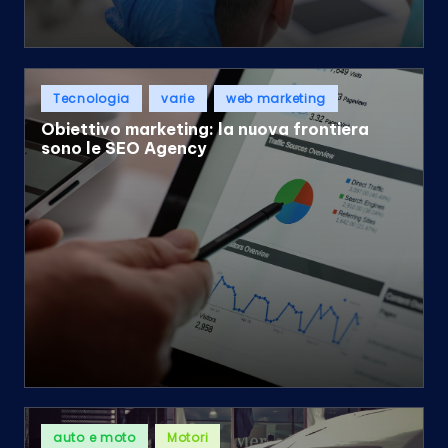
Posted
Tecnologia
varie
web marketing
in
Obiettivo marketing: la nuova frontiera
sono le SEO Agency
Posted
auto e moto
Motori
in