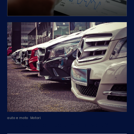
Posted
auto e moto
Motori
in
Il noleggio auto lungo termine conviene?