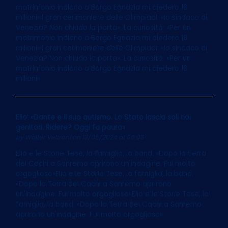
matrimonio indiano a Borgo Egnazia mi diedero 18
milioni»Il gran cerimoniere delle Olimpiadi: «Io sindaco di
Venezia? Non chiudo la porta». La curiosità: «Per un
matrimonio indiano a Borgo Egnazia mi diedero 18
milioni»Il gran cerimoniere delle Olimpiadi: «Io sindaco di
Venezia? Non chiudo la porta». La curiosità: «Per un
matrimonio indiano a Borgo Egnazia mi diedero 18
milioni»
Elio: «Dante e il suo autismo. Lo Stato lascia soli noi
genitori. Ridere? Oggi fa paura»
by
Walter Veltroni
on 13/05/2024 at 06:03
Elio e le Storie Tese, la famiglia, la band. «Dopo la Terra
dei Cachi a Sanremo aprirono un'indagine. Fui molto
orgoglioso»Elio e le Storie Tese, la famiglia, la band.
«Dopo la Terra dei Cachi a Sanremo aprirono
un'indagine. Fui molto orgoglioso»Elio e le Storie Tese, la
famiglia, la band. «Dopo la Terra dei Cachi a Sanremo
aprirono un'indagine. Fui molto orgoglioso»