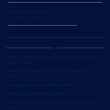
201. La via del tramonto
by
Alessandro Davenia
on 13/05/2024 at 06:03
12
Come Trattare la Perdita dei Capelli con un Trapianto di
Capelli in Turchia
Obiettivo marketing: la nuova frontiera sono le SEO
Agency
Il noleggio auto lungo termine conviene?
Quanto dura la febbre nei bambini?
Il regolabarba: perché gli uomini non possono più farne a
meno