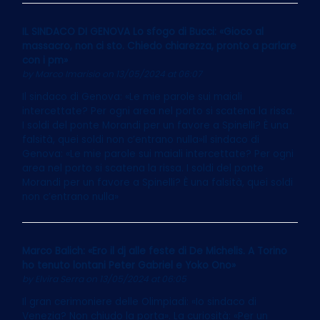
IL SINDACO DI GENOVA Lo sfogo di Bucci: «Gioco al
massacro, non ci sto. Chiedo chiarezza, pronto a parlare
con i pm»
by
Marco Imarisio
on 13/05/2024 at 06:07
Il sindaco di Genova: «Le mie parole sui maiali
intercettate? Per ogni area nel porto si scatena la rissa.
I soldi del ponte Morandi per un favore a Spinelli? È una
falsità, quei soldi non c’entrano nulla»Il sindaco di
Genova: «Le mie parole sui maiali intercettate? Per ogni
area nel porto si scatena la rissa. I soldi del ponte
Morandi per un favore a Spinelli? È una falsità, quei soldi
non c’entrano nulla»
Marco Balich: «Ero il dj alle feste di De Michelis. A Torino
ho tenuto lontani Peter Gabriel e Yoko Ono»
by
Elvira Serra
on 13/05/2024 at 06:05
Il gran cerimoniere delle Olimpiadi: «Io sindaco di
Venezia? Non chiudo la porta». La curiosità: «Per un