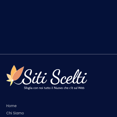
Home
Chi Siamo