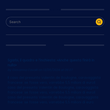
Cerca
Ultim’Ora
Sgarbi, il quadro e l’inchiesta: «Anche questa finirà in
nulla»
by
Giovanna Cavalli
on 13/05/2024 at 06:07
Il caso del presunto Valentin de Boulogne, caravaggista
francese: se fosse vero, varrebbe 5,5 milioni di euroIl
caso del presunto Valentin de Boulogne, caravaggista
francese: se fosse vero, varrebbe 5,5 milioni di euroIl
caso del presunto Valentin de Boulogne, caravaggista
francese: se fosse vero, varrebbe 5,5 milioni di euro