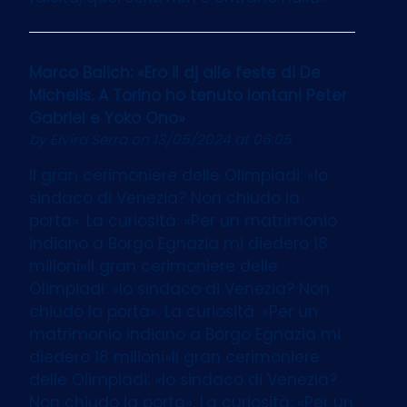
Marco Balich: «Ero il dj alle feste di De
Michelis. A Torino ho tenuto lontani Peter
Gabriel e Yoko Ono»
by
Elvira Serra
on 13/05/2024 at 06:05
Il gran cerimoniere delle Olimpiadi: «Io
sindaco di Venezia? Non chiudo la
porta». La curiosità: «Per un matrimonio
indiano a Borgo Egnazia mi diedero 18
milioni»Il gran cerimoniere delle
Olimpiadi: «Io sindaco di Venezia? Non
chiudo la porta». La curiosità: «Per un
matrimonio indiano a Borgo Egnazia mi
diedero 18 milioni»Il gran cerimoniere
delle Olimpiadi: «Io sindaco di Venezia?
Non chiudo la porta». La curiosità: «Per un