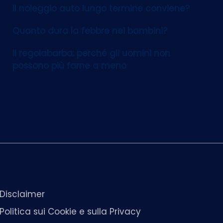
Il noleggio auto lungo termine conviene?
Quanto dura la febbre nei bambini?
Il regolabarba: perché gli uomini non
possono più farne a meno
Disclaimer
Politica sui Cookie e sulla Privacy