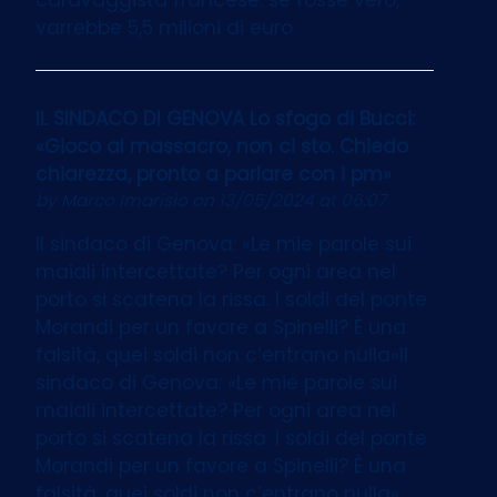
varrebbe 5,5 milioni di euro
IL SINDACO DI GENOVA Lo sfogo di Bucci:
«Gioco al massacro, non ci sto. Chiedo
chiarezza, pronto a parlare con i pm»
by
Marco Imarisio
on 13/05/2024 at 06:07
Il sindaco di Genova: «Le mie parole sui
maiali intercettate? Per ogni area nel
porto si scatena la rissa. I soldi del ponte
Morandi per un favore a Spinelli? È una
falsità, quei soldi non c’entrano nulla»Il
sindaco di Genova: «Le mie parole sui
maiali intercettate? Per ogni area nel
porto si scatena la rissa. I soldi del ponte
Morandi per un favore a Spinelli? È una
falsità, quei soldi non c’entrano nulla»