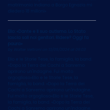
matrimonio indiano a Borgo Egnazia mi
diedero 18 milioni»
Elio: «Dante e il suo autismo. Lo Stato
lascia soli noi genitori. Ridere? Oggi fa
paura»
by
Walter Veltroni
on 13/05/2024 at 06:03
Elio e le Storie Tese, la famiglia, la band.
«Dopo la Terra dei Cachi a Sanremo
aprirono un'indagine. Fui molto
orgoglioso»Elio e le Storie Tese, la
famiglia, la band. «Dopo la Terra dei
Cachi a Sanremo aprirono un'indagine.
Fui molto orgoglioso»Elio e le Storie Tese,
la famiglia, la band. «Dopo la Terra dei
Cachi a Sanremo aprirono un'indagine.