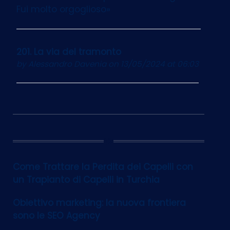
Fui molto orgoglioso»
201. La via del tramonto
by
Alessandro Davenia
on 13/05/2024 at 06:03
12
Come Trattare la Perdita dei Capelli con
un Trapianto di Capelli in Turchia
Obiettivo marketing: la nuova frontiera
sono le SEO Agency