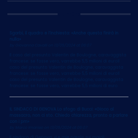
Ultim’Ora
Sgarbi, il quadro e l’inchiesta: «Anche questa finirà in
nulla»
by
Giovanna Cavalli
on 13/05/2024 at 06:07
Il caso del presunto Valentin de Boulogne, caravaggista
francese: se fosse vero, varrebbe 5,5 milioni di euroIl
caso del presunto Valentin de Boulogne, caravaggista
francese: se fosse vero, varrebbe 5,5 milioni di euroIl
caso del presunto Valentin de Boulogne, caravaggista
francese: se fosse vero, varrebbe 5,5 milioni di euro
IL SINDACO DI GENOVA Lo sfogo di Bucci: «Gioco al
massacro, non ci sto. Chiedo chiarezza, pronto a parlare
con i pm»
by
Marco Imarisio
on 13/05/2024 at 06:07
Il sindaco di Genova: «Le mie parole sui maiali