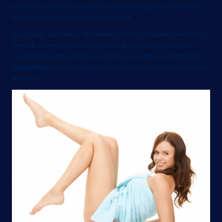
molto utili che hanno come scopo finale quello di eliminare
tali imperfezioni dal corpo del cliente.
Dopo aver permesso al cliente il poter conoscere entrambi i
metodi, i clienti possono usufruire di un secondo servizio
completamente gratuito ed anch’esso ottimo: si tratta della
consulenza
, che potrebbe essere vista come appuntamento
gratuito.