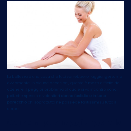
La bellezza è una cosa che tutti vorrebbero raggiungere, ma
ovviamente, in alcune occasioni, questa è molto difficile da
ottenere: il peggior problema al quale si va incontro sono i
peli
, che spesso e volentieri
danno fastidio e irritano
parecchio
chi soprattutto ne possiede tantissimi su tutto il
corpo.
Come si può raggiungere la