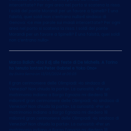
intercettate? Per ogni area nel porto si scatena la rissa.
I soldi del ponte Morandi per un favore a Spinelli? È una
falsità, quei soldi non c’entrano nulla»Il sindaco di
Genova: «Le mie parole sui maiali intercettate? Per ogni
area nel porto si scatena la rissa. I soldi del ponte
Morandi per un favore a Spinelli? È una falsità, quei soldi
non c’entrano nulla»
Marco Balich: «Ero il dj alle feste di De Michelis. A Torino
ho tenuto lontani Peter Gabriel e Yoko Ono»
by
Elvira Serra
on 13/05/2024 at 06:05
Il gran cerimoniere delle Olimpiadi: «Io sindaco di
Venezia? Non chiudo la porta». La curiosità: «Per un
matrimonio indiano a Borgo Egnazia mi diedero 18
milioni»Il gran cerimoniere delle Olimpiadi: «Io sindaco di
Venezia? Non chiudo la porta». La curiosità: «Per un
matrimonio indiano a Borgo Egnazia mi diedero 18
milioni»Il gran cerimoniere delle Olimpiadi: «Io sindaco di
Venezia? Non chiudo la porta». La curiosità: «Per un
matrimonio indiano a Borgo Egnazia mi diedero 18