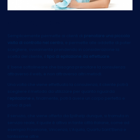
A cosa serve?
Semplicemente permette ai clienti di
prenotare una piccola
visita di controllo nel centro
, e permette alle addette di poter
scegliere, ovviamente prendendo in considerazione la
scelta del cliente, il
tipo di epilazione da effettuare
.
E’ bene sottolineare che bisogna prenotare la consulenza
attraverso il web, e non attraverso altri metodi.
Una volta che viene effettuata la consulenza, il cliente potrà
scegliere il metodo da utilizzare per quanto riguarda
l’
epilazione
e, finalmente, potrà avere un corpo perfetto e
privo di peli.
Il servizio, che viene offerto da
Epilhelp
dunque, si tramuta in
servizio reale, il quale è attivo in tante città italiane, come ad
esempio Frosinone, Vincenza, L’Aquila, Quartu Sant’Elena e
tantissime altre.