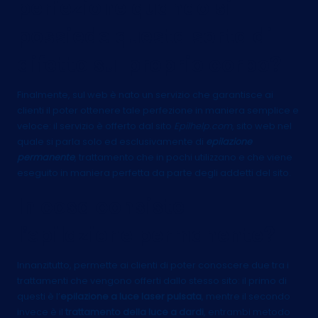
perfezione quando si
possiede questa sorta di
difetto sul proprio corpo?
Finalmente, sul web è nato un servizio che garantisce ai
clienti il poter ottenere tale perfezione in maniera semplice e
veloce: il servizio è offerto dal sito
Epilhelp.com
, sito web nel
quale si parla solo ed esclusivamente di
epilazione
permanente
, trattamento che in pochi utilizzano e che viene
eseguito in maniera perfetta da parte degli addetti del sito.
In cosa consiste
l’epilazione permanente?
Innanzitutto, permette ai clienti di poter conoscere due tra i
trattamenti che vengono offerti dallo stesso sito: il primo di
questi è l’
epilazione a luce laser pulsata
, mentre il secondo
invece è il
trattamento della luce a dardi
, entrambi metodo