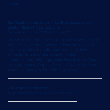
milioni»
Elio: «Dante e il suo autismo. Lo Stato lascia soli noi
genitori. Ridere? Oggi fa paura»
by
Walter Veltroni
on 13/05/2024 at 06:03
Elio e le Storie Tese, la famiglia, la band. «Dopo la Terra
dei Cachi a Sanremo aprirono un'indagine. Fui molto
orgoglioso»Elio e le Storie Tese, la famiglia, la band.
«Dopo la Terra dei Cachi a Sanremo aprirono
un'indagine. Fui molto orgoglioso»Elio e le Storie Tese, la
famiglia, la band. «Dopo la Terra dei Cachi a Sanremo
aprirono un'indagine. Fui molto orgoglioso»
201. La via del tramonto
by
Alessandro Davenia
on 13/05/2024 at 06:03