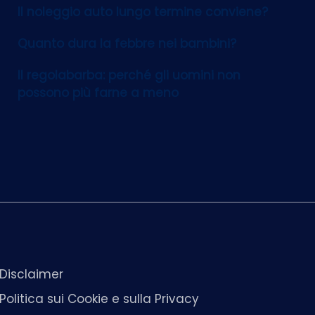
Il noleggio auto lungo termine conviene?
Quanto dura la febbre nei bambini?
Il regolabarba: perché gli uomini non
possono più farne a meno
Disclaimer
Politica sui Cookie e sulla Privacy