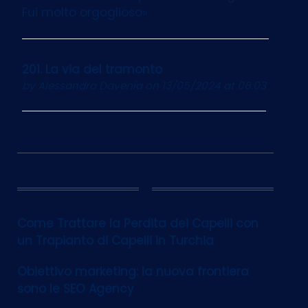
Fui molto orgoglioso»
201. La via del tramonto
by
Alessandro Davenia
on 13/05/2024 at 06:03
12
Come Trattare la Perdita dei Capelli con
un Trapianto di Capelli in Turchia
Obiettivo marketing: la nuova frontiera
sono le SEO Agency