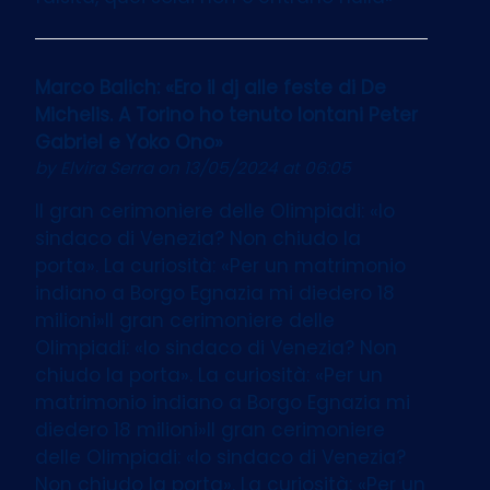
Marco Balich: «Ero il dj alle feste di De
Michelis. A Torino ho tenuto lontani Peter
Gabriel e Yoko Ono»
by
Elvira Serra
on 13/05/2024 at 06:05
Il gran cerimoniere delle Olimpiadi: «Io
sindaco di Venezia? Non chiudo la
porta». La curiosità: «Per un matrimonio
indiano a Borgo Egnazia mi diedero 18
milioni»Il gran cerimoniere delle
Olimpiadi: «Io sindaco di Venezia? Non
chiudo la porta». La curiosità: «Per un
matrimonio indiano a Borgo Egnazia mi
diedero 18 milioni»Il gran cerimoniere
delle Olimpiadi: «Io sindaco di Venezia?
Non chiudo la porta». La curiosità: «Per un