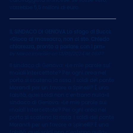
varrebbe 5,5 milioni di euro
IL SINDACO DI GENOVA Lo sfogo di Bucci:
«Gioco al massacro, non ci sto. Chiedo
chiarezza, pronto a parlare con i pm»
by
Marco Imarisio
on 13/05/2024 at 06:07
Il sindaco di Genova: «Le mie parole sui
maiali intercettate? Per ogni area nel
porto si scatena la rissa. I soldi del ponte
Morandi per un favore a Spinelli? È una
falsità, quei soldi non c’entrano nulla»Il
sindaco di Genova: «Le mie parole sui
maiali intercettate? Per ogni area nel
porto si scatena la rissa. I soldi del ponte
Morandi per un favore a Spinelli? È una
falsità, quei soldi non c’entrano nulla»