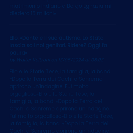
matrimonio indiano a Borgo Egnazia mi
diedero 18 milioni»
Elio: «Dante e il suo autismo. Lo Stato
lascia soli noi genitori. Ridere? Oggi fa
paura»
by
Walter Veltroni
on 13/05/2024 at 06:03
Elio e le Storie Tese, la famiglia, la band.
«Dopo la Terra dei Cachi a Sanremo
aprirono un'indagine. Fui molto
orgoglioso»Elio e le Storie Tese, la
famiglia, la band. «Dopo la Terra dei
Cachi a Sanremo aprirono un'indagine.
Fui molto orgoglioso»Elio e le Storie Tese,
la famiglia, la band. «Dopo la Terra dei
Cachi a Sanremo aprirono un'indagine.