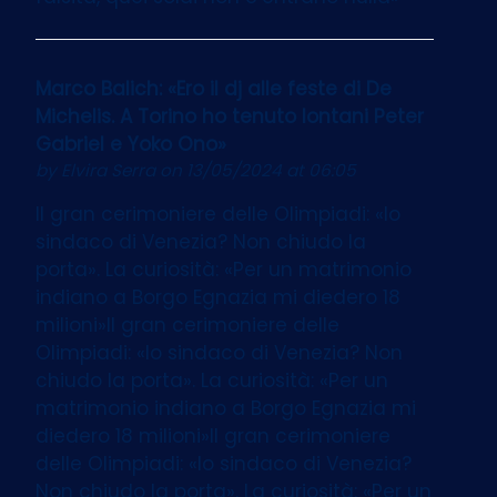
Marco Balich: «Ero il dj alle feste di De
Michelis. A Torino ho tenuto lontani Peter
Gabriel e Yoko Ono»
by
Elvira Serra
on 13/05/2024 at 06:05
Il gran cerimoniere delle Olimpiadi: «Io
sindaco di Venezia? Non chiudo la
porta». La curiosità: «Per un matrimonio
indiano a Borgo Egnazia mi diedero 18
milioni»Il gran cerimoniere delle
Olimpiadi: «Io sindaco di Venezia? Non
chiudo la porta». La curiosità: «Per un
matrimonio indiano a Borgo Egnazia mi
diedero 18 milioni»Il gran cerimoniere
delle Olimpiadi: «Io sindaco di Venezia?
Non chiudo la porta». La curiosità: «Per un