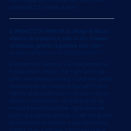
varrebbe 5,5 milioni di euro
IL SINDACO DI GENOVA Lo sfogo di Bucci:
«Gioco al massacro, non ci sto. Chiedo
chiarezza, pronto a parlare con i pm»
by
Marco Imarisio
on 13/05/2024 at 06:07
Il sindaco di Genova: «Le mie parole sui
maiali intercettate? Per ogni area nel
porto si scatena la rissa. I soldi del ponte
Morandi per un favore a Spinelli? È una
falsità, quei soldi non c’entrano nulla»Il
sindaco di Genova: «Le mie parole sui
maiali intercettate? Per ogni area nel
porto si scatena la rissa. I soldi del ponte
Morandi per un favore a Spinelli? È una
falsità, quei soldi non c’entrano nulla»