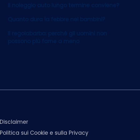
Il noleggio auto lungo termine conviene?
Quanto dura la febbre nei bambini?
Il regolabarba: perché gli uomini non
possono più farne a meno
Disclaimer
Politica sui Cookie e sulla Privacy