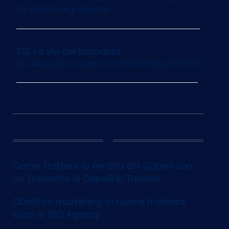
Fui molto orgoglioso»
201. La via del tramonto
by
Alessandro Davenia
on 13/05/2024 at 06:03
12
Come Trattare la Perdita dei Capelli con
un Trapianto di Capelli in Turchia
Obiettivo marketing: la nuova frontiera
sono le SEO Agency