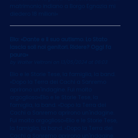
matrimonio indiano a Borgo Egnazia mi
diedero 18 milioni»
Elio: «Dante e il suo autismo. Lo Stato
lascia soli noi genitori. Ridere? Oggi fa
paura»
by
Walter Veltroni
on 13/05/2024 at 06:03
Elio e le Storie Tese, la famiglia, la band.
«Dopo la Terra dei Cachi a Sanremo
aprirono un'indagine. Fui molto
orgoglioso»Elio e le Storie Tese, la
famiglia, la band. «Dopo la Terra dei
Cachi a Sanremo aprirono un'indagine.
Fui molto orgoglioso»Elio e le Storie Tese,
la famiglia, la band. «Dopo la Terra dei
Cachi a Sanremo aprirono un'indagine.