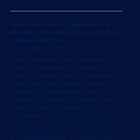
Marco Balich: «Ero il dj alle feste di De
Michelis. A Torino ho tenuto lontani Peter
Gabriel e Yoko Ono»
by
Elvira Serra
on 13/05/2024 at 06:05
Il gran cerimoniere delle Olimpiadi: «Io
sindaco di Venezia? Non chiudo la
porta». La curiosità: «Per un matrimonio
indiano a Borgo Egnazia mi diedero 18
milioni»Il gran cerimoniere delle
Olimpiadi: «Io sindaco di Venezia? Non
chiudo la porta». La curiosità: «Per un
matrimonio indiano a Borgo Egnazia mi
diedero 18 milioni»Il gran cerimoniere
delle Olimpiadi: «Io sindaco di Venezia?
Non chiudo la porta». La curiosità: «Per un