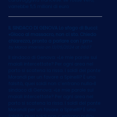
varrebbe 5,5 milioni di euro
IL SINDACO DI GENOVA Lo sfogo di Bucci:
«Gioco al massacro, non ci sto. Chiedo
chiarezza, pronto a parlare con i pm»
by
Marco Imarisio
on 13/05/2024 at 06:07
Il sindaco di Genova: «Le mie parole sui
maiali intercettate? Per ogni area nel
porto si scatena la rissa. I soldi del ponte
Morandi per un favore a Spinelli? È una
falsità, quei soldi non c’entrano nulla»Il
sindaco di Genova: «Le mie parole sui
maiali intercettate? Per ogni area nel
porto si scatena la rissa. I soldi del ponte
Morandi per un favore a Spinelli? È una
falsità, quei soldi non c’entrano nulla»