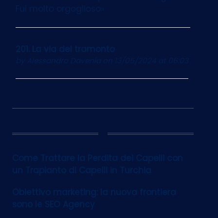
Fui molto orgoglioso»
201. La via del tramonto
by
Alessandro Davenia
on 13/05/2024 at 06:03
12
Come Trattare la Perdita dei Capelli con
un Trapianto di Capelli in Turchia
Obiettivo marketing: la nuova frontiera
sono le SEO Agency