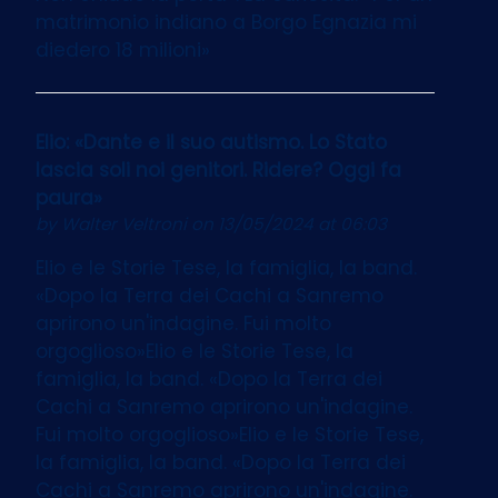
matrimonio indiano a Borgo Egnazia mi
diedero 18 milioni»
Elio: «Dante e il suo autismo. Lo Stato
lascia soli noi genitori. Ridere? Oggi fa
paura»
by
Walter Veltroni
on 13/05/2024 at 06:03
Elio e le Storie Tese, la famiglia, la band.
«Dopo la Terra dei Cachi a Sanremo
aprirono un'indagine. Fui molto
orgoglioso»Elio e le Storie Tese, la
famiglia, la band. «Dopo la Terra dei
Cachi a Sanremo aprirono un'indagine.
Fui molto orgoglioso»Elio e le Storie Tese,
la famiglia, la band. «Dopo la Terra dei
Cachi a Sanremo aprirono un'indagine.