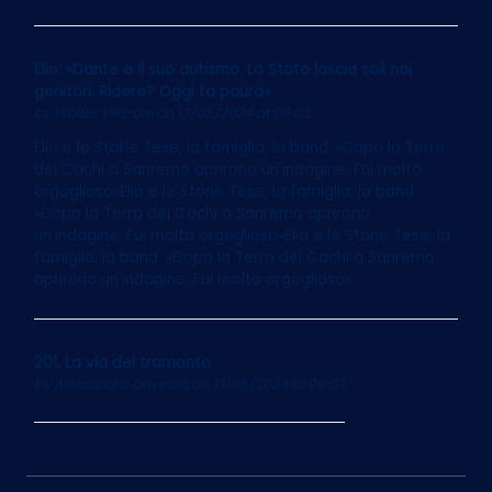
Elio: «Dante e il suo autismo. Lo Stato lascia soli noi
genitori. Ridere? Oggi fa paura»
by
Walter Veltroni
on 13/05/2024 at 06:03
Elio e le Storie Tese, la famiglia, la band. «Dopo la Terra
dei Cachi a Sanremo aprirono un'indagine. Fui molto
orgoglioso»Elio e le Storie Tese, la famiglia, la band.
«Dopo la Terra dei Cachi a Sanremo aprirono
un'indagine. Fui molto orgoglioso»Elio e le Storie Tese, la
famiglia, la band. «Dopo la Terra dei Cachi a Sanremo
aprirono un'indagine. Fui molto orgoglioso»
201. La via del tramonto
by
Alessandro Davenia
on 13/05/2024 at 06:03