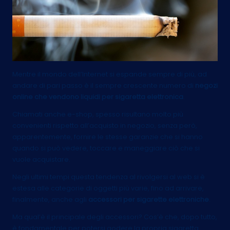
Mentre il mondo dell’Internet si espande sempre di più, ad
andare di pari passo è il sempre crescente numero di
negozi
online che vendono liquidi per sigaretta elettronica
.
Chiamati anche e-shop, spesso risultano molto più
convenienti rispetto all’acquisto in negozio, senza però,
apparentemente, fornire le stesse garanzie che si hanno
quando si può vedere, toccare e maneggiare ciò che si
vuole acquistare.
Negli ultimi tempi questa tendenza al rivolgersi al web si è
estesa alle categorie di oggetti più varie, fino ad arrivare,
finalmente, anche agli
accessori per sigarette elettroniche
.
Ma qual’è il principale degli accessori? Cos’è che, dopo tutto,
è fondamentale per potersi godere la propria sigaretta