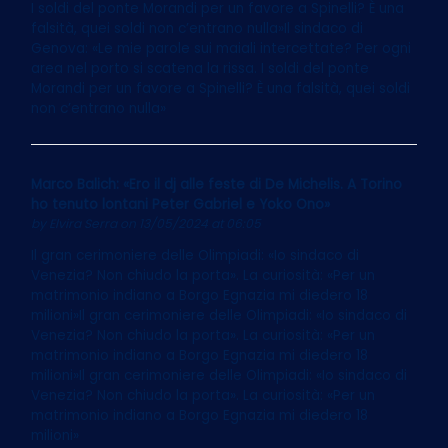
I soldi del ponte Morandi per un favore a Spinelli? È una
falsità, quei soldi non c’entrano nulla»Il sindaco di
Genova: «Le mie parole sui maiali intercettate? Per ogni
area nel porto si scatena la rissa. I soldi del ponte
Morandi per un favore a Spinelli? È una falsità, quei soldi
non c’entrano nulla»
Marco Balich: «Ero il dj alle feste di De Michelis. A Torino
ho tenuto lontani Peter Gabriel e Yoko Ono»
by
Elvira Serra
on 13/05/2024 at 06:05
Il gran cerimoniere delle Olimpiadi: «Io sindaco di
Venezia? Non chiudo la porta». La curiosità: «Per un
matrimonio indiano a Borgo Egnazia mi diedero 18
milioni»Il gran cerimoniere delle Olimpiadi: «Io sindaco di
Venezia? Non chiudo la porta». La curiosità: «Per un
matrimonio indiano a Borgo Egnazia mi diedero 18
milioni»Il gran cerimoniere delle Olimpiadi: «Io sindaco di
Venezia? Non chiudo la porta». La curiosità: «Per un
matrimonio indiano a Borgo Egnazia mi diedero 18
milioni»