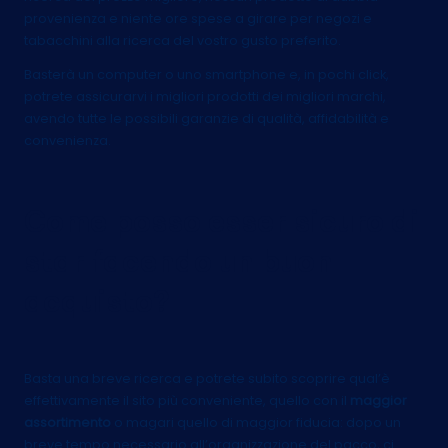
provenienza e niente ore spese a girare per negozi e
tabacchini alla ricerca del vostro gusto preferito.
Basterà un computer o uno smartphone e, in pochi click,
potrete assicurarvi i migliori prodotti dei migliori marchi,
avendo tutte le possibili garanzie di qualità, affidabilità e
convenienza.
Come posso esser sicuro di
star facendo un buon
acquisto?
Basta una breve ricerca e potrete subito scoprire qual’è
effettivamente il sito più conveniente, quello con il
maggior
assortimento
o magari quello di maggior fiducia: dopo un
breve tempo necessario all’organizzazione del pacco, ci