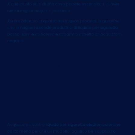
A quel punto solo di una cosa potrete esser sicuri, di aver
fatto il miglior acquisto possibile.
Avrete ottenuto la qualità dei migliori prodotti, le garanzie
che le
migliori aziende produttrici di liquido per sigaretta
posso darvi e un notevole risparmio rispetto all’acquisto in
negozio.
Cosa mi garantisce
l’acquisto di
liquidi affidabili e
originali?
Acquistare il vostro
liquido per sigaretta elettronica online
costa meno
perché un modello logistico ben applicato