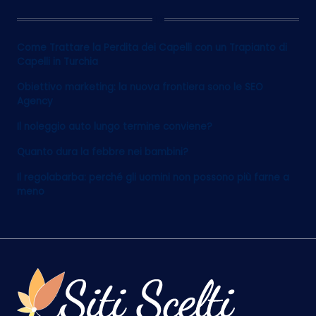
12
Come Trattare la Perdita dei Capelli con un Trapianto di
Capelli in Turchia
Obiettivo marketing: la nuova frontiera sono le SEO
Agency
Il noleggio auto lungo termine conviene?
Quanto dura la febbre nei bambini?
Il regolabarba: perché gli uomini non possono più farne a
meno