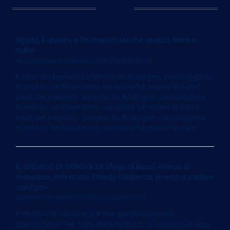
Ultim’Ora
Sgarbi, il quadro e l’inchiesta: «Anche questa finirà in
nulla»
by
Giovanna Cavalli
on 13/05/2024 at 06:07
Il caso del presunto Valentin de Boulogne, caravaggista
francese: se fosse vero, varrebbe 5,5 milioni di euroIl
caso del presunto Valentin de Boulogne, caravaggista
francese: se fosse vero, varrebbe 5,5 milioni di euroIl
caso del presunto Valentin de Boulogne, caravaggista
francese: se fosse vero, varrebbe 5,5 milioni di euro
IL SINDACO DI GENOVA Lo sfogo di Bucci: «Gioco al
massacro, non ci sto. Chiedo chiarezza, pronto a parlare
con i pm»
by
Marco Imarisio
on 13/05/2024 at 06:07
Il sindaco di Genova: «Le mie parole sui maiali
intercettate? Per ogni area nel porto si scatena la rissa.