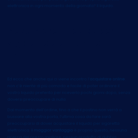
elettronica in ogni momento della giornata? Il liquido.
Acquistare il liquido per
sigaretta elettronica
online
Ed ecco che anche qui ci viene incontro l’
acquistare online
:
non c’è niente di più comodo e facile di poter ordinare il
vostro liquido preferito per riceverlo pochi giorni dopo, senza
doversi preoccupare di nulla.
Dal momento dell’ordine, fino a che il postino non verrà a
bussare alla vostra porta, l’ultima cosa da fare sarà
preoccuparsi di dover acquistare il liquido per sigaretta
elettronica. Il
maggior vantaggio
è proprio questo, nessuna
ricerca del prezzo migliore, nessun prodotto di dubbia