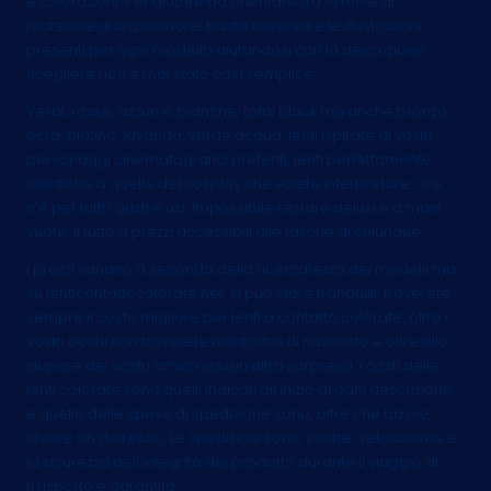
e colorazioni. Per aiutare ad orientarsi tra la mole di
materiale a disposizione basta osservare le illustrazioni
presenti per ogni modello aiutandosi con la descrizione.
Scegliere non è mai stato così semplice.
Verdi, rosse, azzurre, bianche, total black ma anche bronzo,
ocra, platino, lavanda, verde acqua, lenti ispirate ai vostri
personaggi cinematografici preferiti, lenti perfettamente
identiche a quelle del cosplay che volete interpretare… ce
n’è per tutti i gusti e usi. Impossibile restare delusi e a mani
vuote. Il tutto a prezzi accessibili alle tasche di chiunque.
I prezzi variano a seconda della ricercatezza dei modelli ma,
su lenticontattocolorate.net, si può stare tranquilli, troverete
sempre il costo migliore per lenti a contatto colorate: oltre i
vostri occhi non troverete nient’altro di nascosto e oltre allo
stupore dei vostri amici nessun’altra sorpresa. I costi delle
lenti colorate sono quelli indicati all’inizio di ogni descrizione
e quello delle spese di spedizione sono, oltre che basse,
chiare sin dall’inizio. Le spedizioni sono, inoltre, velocissime e
la sicurezza dell’integrità del prodotto durante il viaggio di
trasporto è garantita.