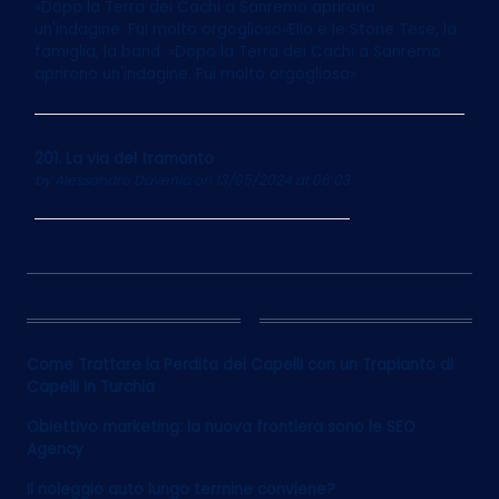
«Dopo la Terra dei Cachi a Sanremo aprirono
un'indagine. Fui molto orgoglioso»Elio e le Storie Tese, la
famiglia, la band. «Dopo la Terra dei Cachi a Sanremo
aprirono un'indagine. Fui molto orgoglioso»
201. La via del tramonto
by
Alessandro Davenia
on 13/05/2024 at 06:03
12
Come Trattare la Perdita dei Capelli con un Trapianto di
Capelli in Turchia
Obiettivo marketing: la nuova frontiera sono le SEO
Agency
Il noleggio auto lungo termine conviene?