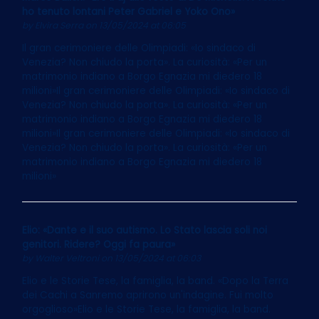
ho tenuto lontani Peter Gabriel e Yoko Ono»
by
Elvira Serra
on 13/05/2024 at 06:05
Il gran cerimoniere delle Olimpiadi: «Io sindaco di
Venezia? Non chiudo la porta». La curiosità: «Per un
matrimonio indiano a Borgo Egnazia mi diedero 18
milioni»Il gran cerimoniere delle Olimpiadi: «Io sindaco di
Venezia? Non chiudo la porta». La curiosità: «Per un
matrimonio indiano a Borgo Egnazia mi diedero 18
milioni»Il gran cerimoniere delle Olimpiadi: «Io sindaco di
Venezia? Non chiudo la porta». La curiosità: «Per un
matrimonio indiano a Borgo Egnazia mi diedero 18
milioni»
Elio: «Dante e il suo autismo. Lo Stato lascia soli noi
genitori. Ridere? Oggi fa paura»
by
Walter Veltroni
on 13/05/2024 at 06:03
Elio e le Storie Tese, la famiglia, la band. «Dopo la Terra
dei Cachi a Sanremo aprirono un'indagine. Fui molto
orgoglioso»Elio e le Storie Tese, la famiglia, la band.