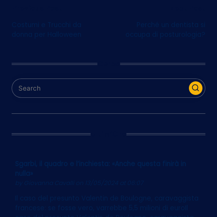
Post
Previous Post
Next Post
Costumi e Trucchi da
Perché un dentista si
navigation
donna per Halloween
occupa di posturologia?
Cerca
Ultim’Ora
Sgarbi, il quadro e l’inchiesta: «Anche questa finirà in
nulla»
by
Giovanna Cavalli
on 13/05/2024 at 06:07
Il caso del presunto Valentin de Boulogne, caravaggista
francese: se fosse vero, varrebbe 5,5 milioni di euroIl