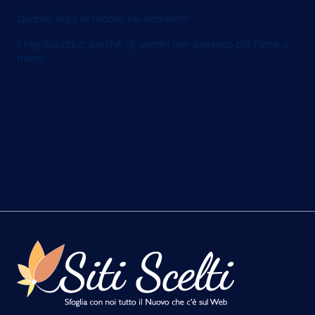
Quanto dura la febbre nei bambini?
Il regolabarba: perché gli uomini non possono più farne a
meno