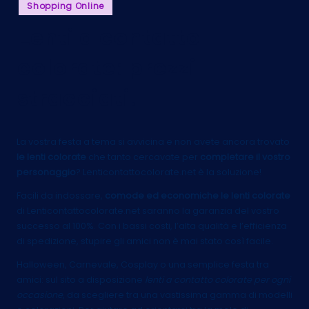
Posted
Shopping Online
in
Lenti a contatto
colorate: prezzi
stracciati!
La vostra festa a tema si avvicina e non avete ancora trovato
le lenti colorate
che tanto cercavate per
completare il vostro
personaggio
? Lenticontattocolorate.net è la soluzione!
Facili da indossare,
comode ed economiche le lenti colorate
di Lenticontattocolorate.net saranno la garanzia del vostro
successo al 100%. Con i bassi costi, l’alta qualità e l’efficienza
di spedizione, stupire gli amici non è mai stato così facile.
Halloween, Carnevale, Cosplay o una semplice festa tra
amici: sul sito a disposizione
lenti a contatto colorate per ogni
occasione
, da scegliere tra una vastissima gamma di modelli