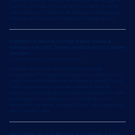
caso del presunto Valentin de Boulogne, caravaggista
francese: se fosse vero, varrebbe 5,5 milioni di euroIl
caso del presunto Valentin de Boulogne, caravaggista
francese: se fosse vero, varrebbe 5,5 milioni di euro
IL SINDACO DI GENOVA Lo sfogo di Bucci: «Gioco al
massacro, non ci sto. Chiedo chiarezza, pronto a parlare
con i pm»
by
Marco Imarisio
on 13/05/2024 at 06:07
Il sindaco di Genova: «Le mie parole sui maiali
intercettate? Per ogni area nel porto si scatena la rissa.
I soldi del ponte Morandi per un favore a Spinelli? È una
falsità, quei soldi non c’entrano nulla»Il sindaco di
Genova: «Le mie parole sui maiali intercettate? Per ogni
area nel porto si scatena la rissa. I soldi del ponte
Morandi per un favore a Spinelli? È una falsità, quei soldi
non c’entrano nulla»
Marco Balich: «Ero il dj alle feste di De Michelis. A Torino