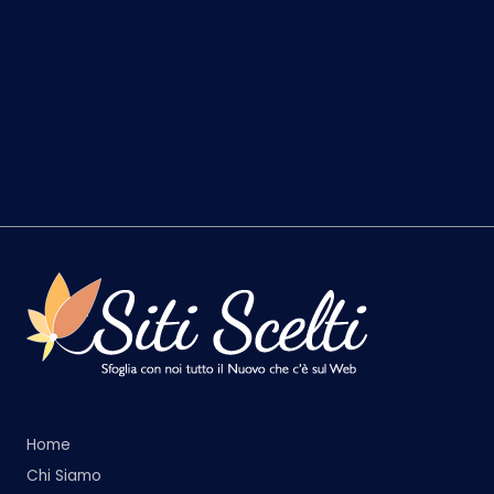
Home
Chi Siamo