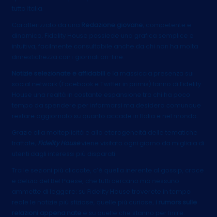
tutta Italia.
Caratterizzato da una
Redazione giovane
, competente e
dinamica, Fidelity House possiede una grafica semplice e
intuitiva, facilmente consultabile anche da chi non ha molta
dimestichezza con i giornali on-line.
Notizie selezionate e affidabili
e la massiccia presenza sui
social network (Facebook e Twitter in primis) fanno di Fidelity
House una realtà in costante espansione tra chi ha poco
tempo da spendere per informarsi ma desidera comunque
restare aggiornato su quanto accade in Italia e nel mondo.
Grazie alla molteplicità e alla eterogeneità delle tematiche
trattate,
Fidelity House
viene visitato ogni giorno da migliaia di
utenti dagli interessi più disparati.
Tra le sezioni più cliccate, c’è quella inerente al gossip, croce
e delizia del Bel Paese, che tutti cercano ma nessuno
ammette di leggere: su Fidelity House troverete in tempo
reale le notizie più sfiziose, quelle più curiose,
i rumors sulle
relazioni appena nate
e su quelle che stanno per finire.