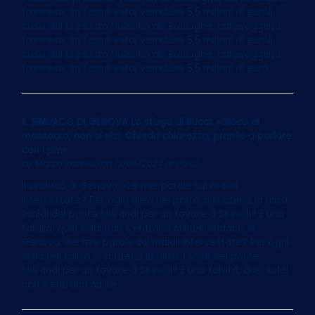
francese: se fosse vero, varrebbe 5,5 milioni di euroIl
caso del presunto Valentin de Boulogne, caravaggista
francese: se fosse vero, varrebbe 5,5 milioni di euroIl
caso del presunto Valentin de Boulogne, caravaggista
francese: se fosse vero, varrebbe 5,5 milioni di euro
IL SINDACO DI GENOVA Lo sfogo di Bucci: «Gioco al
massacro, non ci sto. Chiedo chiarezza, pronto a parlare
con i pm»
by
Marco Imarisio
on 13/05/2024 at 06:07
Il sindaco di Genova: «Le mie parole sui maiali
intercettate? Per ogni area nel porto si scatena la rissa.
I soldi del ponte Morandi per un favore a Spinelli? È una
falsità, quei soldi non c’entrano nulla»Il sindaco di
Genova: «Le mie parole sui maiali intercettate? Per ogni
area nel porto si scatena la rissa. I soldi del ponte
Morandi per un favore a Spinelli? È una falsità, quei soldi
non c’entrano nulla»