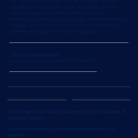
dei Cachi a Sanremo aprirono un'indagine. Fui molto
orgoglioso»Elio e le Storie Tese, la famiglia, la band.
«Dopo la Terra dei Cachi a Sanremo aprirono
un'indagine. Fui molto orgoglioso»Elio e le Storie Tese, la
famiglia, la band. «Dopo la Terra dei Cachi a Sanremo
aprirono un'indagine. Fui molto orgoglioso»
201. La via del tramonto
by
Alessandro Davenia
on 13/05/2024 at 06:03
12
Come Trattare la Perdita dei Capelli con un Trapianto di
Capelli in Turchia
Obiettivo marketing: la nuova frontiera sono le SEO
Agency