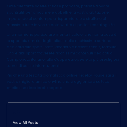
Oltre alle tante ricette sfiziose proposte, potrete trovare
spunti utili per arricchire e abbellire la vostra abitazione,
imparando al contempo a risparmiare e a sfruttare al
massimo tutte le vostre potenzialità di perfetti casalinghi/e.
Una menzione particolare merita il calcio, che non a casa è
lo sport più amato dagli italiani: nella ricchissima sezione
dedicata allo sport, infatti, accanto a basket, tennis, formula
Uno e altri sport, troverete
ricchissimi contenuti dedicati al
Campionato italiano
, alle Coppe europee e ai più prestigiosi
tornei di calcio internazionali.
Più che una testata giornalistica online, Fidelity House sarà il
vostro migliore amico on-line che vi aggiornerà su tutto
quello che desiderate sapere.
staff
View All Posts