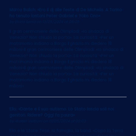
Marco Balich: «Ero il dj alle feste di De Michelis. A Torino
ho tenuto lontani Peter Gabriel e Yoko Ono»
by
Elvira Serra
on 13/05/2024 at 06:05
Il gran cerimoniere delle Olimpiadi: «Io sindaco di
Venezia? Non chiudo la porta». La curiosità: «Per un
matrimonio indiano a Borgo Egnazia mi diedero 18
milioni»Il gran cerimoniere delle Olimpiadi: «Io sindaco di
Venezia? Non chiudo la porta». La curiosità: «Per un
matrimonio indiano a Borgo Egnazia mi diedero 18
milioni»Il gran cerimoniere delle Olimpiadi: «Io sindaco di
Venezia? Non chiudo la porta». La curiosità: «Per un
matrimonio indiano a Borgo Egnazia mi diedero 18
milioni»
Elio: «Dante e il suo autismo. Lo Stato lascia soli noi
genitori. Ridere? Oggi fa paura»
by
Walter Veltroni
on 13/05/2024 at 06:03
Elio e le Storie Tese, la famiglia, la band. «Dopo la Terra