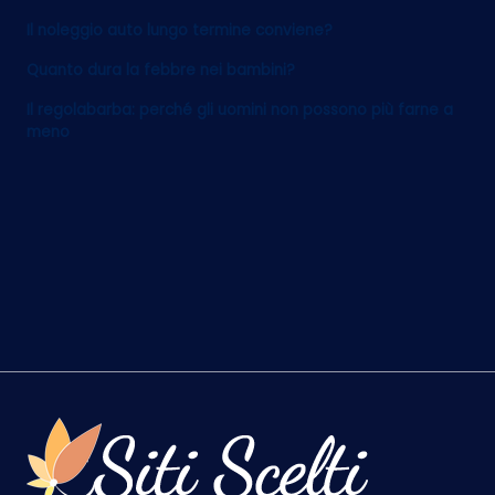
Il noleggio auto lungo termine conviene?
Quanto dura la febbre nei bambini?
Il regolabarba: perché gli uomini non possono più farne a
meno