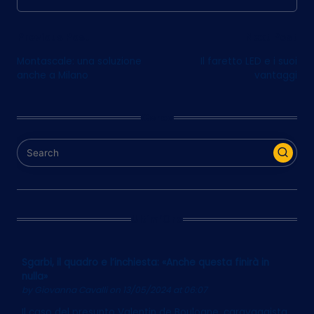
Post
Previous Post
Next Post
Montascale: una soluzione
Il faretto LED e i suoi
navigation
anche a Milano
vantaggi
Cerca
Ultim’Ora
Sgarbi, il quadro e l’inchiesta: «Anche questa finirà in
nulla»
by
Giovanna Cavalli
on 13/05/2024 at 06:07
Il caso del presunto Valentin de Boulogne, caravaggista