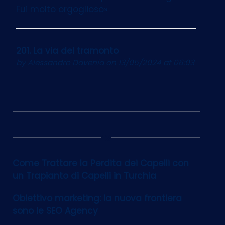
Fui molto orgoglioso»
201. La via del tramonto
by
Alessandro Davenia
on 13/05/2024 at 06:03
12
Come Trattare la Perdita dei Capelli con
un Trapianto di Capelli in Turchia
Obiettivo marketing: la nuova frontiera
sono le SEO Agency