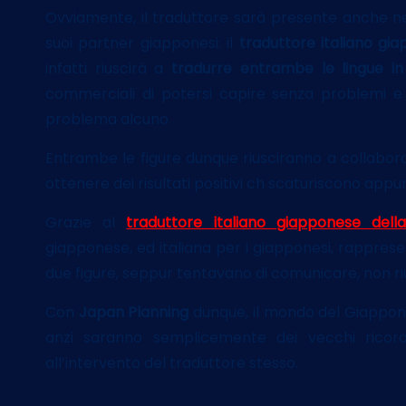
Ovviamente, il traduttore sarà presente anche nel
suoi partner giapponesi: il
traduttore italiano gi
infatti riuscirà a
tradurre entrambe le lingue i
commerciali di potersi capire senza problemi e 
problema alcuno.
Entrambe le figure dunque riusciranno a collabor
ottenere dei risultati positivi ch scaturiscono appu
Grazie al
traduttore italiano giapponese del
giapponese, ed italiana per i giapponesi, rappre
due figure, seppur tentavano di comunicare, non riu
Con
Japan Planning
dunque, il mondo del Giappon
anzi saranno semplicemente dei vecchi ricord
all’intervento del traduttore stesso.