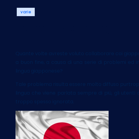
Posted
varie
in
Japan Planning
Quante volte avreste voluto collaborare coi giap
a buon fine, a causa di una serie di problemi ed 
lingua giapponese?
Tale problema risulta essere molto diffuso purtro
lingua che viene parlata sempre di più, gli utent
troppo spesso ignorata.