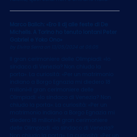
Marco Balich: «Ero il dj alle feste di De
Michelis. A Torino ho tenuto lontani Peter
Gabriel e Yoko Ono»
by
Elvira Serra
on 13/05/2024 at 06:05
Il gran cerimoniere delle Olimpiadi: «Io
sindaco di Venezia? Non chiudo la
porta». La curiosità: «Per un matrimonio
indiano a Borgo Egnazia mi diedero 18
milioni»Il gran cerimoniere delle
Olimpiadi: «Io sindaco di Venezia? Non
chiudo la porta». La curiosità: «Per un
matrimonio indiano a Borgo Egnazia mi
diedero 18 milioni»Il gran cerimoniere
delle Olimpiadi: «Io sindaco di Venezia?
Non chiudo la porta». La curiosità: «Per un