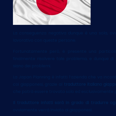
La conseguenza negativa dunque è una sola, ovv
lavorativo con queste persone.
Fortunatamente però, è presente una particola
finalmente risolvere tale problema, e dunque di
siano dei problemi.
La Japan Planning è infatti l’azienda che va incon
coi giapponesi, grazie al
traduttore italiano giap
che potrà essere trovata solo ed esclusivamente 
Il traduttore infatti sarà in grado di tradurre og
ovviamente verrà inviato ai giapponesi.