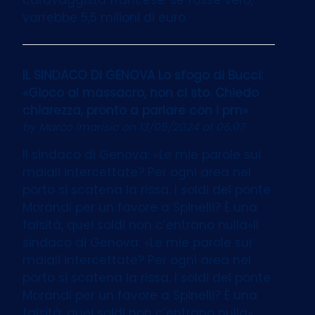
varrebbe 5,5 milioni di euro
IL SINDACO DI GENOVA Lo sfogo di Bucci:
«Gioco al massacro, non ci sto. Chiedo
chiarezza, pronto a parlare con i pm»
by
Marco Imarisio
on 13/05/2024 at 06:07
Il sindaco di Genova: «Le mie parole sui
maiali intercettate? Per ogni area nel
porto si scatena la rissa. I soldi del ponte
Morandi per un favore a Spinelli? È una
falsità, quei soldi non c’entrano nulla»Il
sindaco di Genova: «Le mie parole sui
maiali intercettate? Per ogni area nel
porto si scatena la rissa. I soldi del ponte
Morandi per un favore a Spinelli? È una
falsità, quei soldi non c’entrano nulla»