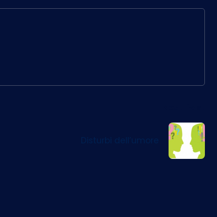
Next Post
Disturbi dell’umore