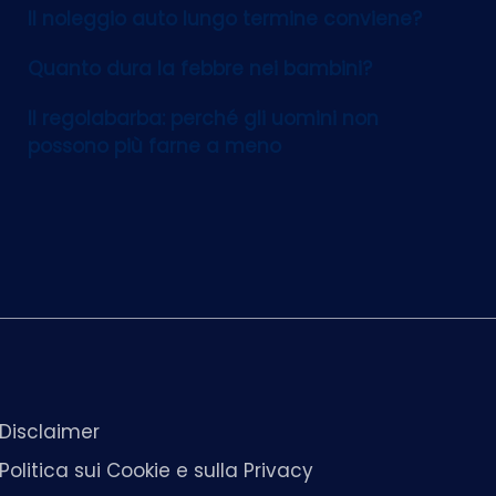
Il noleggio auto lungo termine conviene?
Quanto dura la febbre nei bambini?
Il regolabarba: perché gli uomini non
possono più farne a meno
Disclaimer
Politica sui Cookie e sulla Privacy