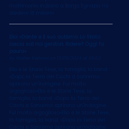
matrimonio indiano a Borgo Egnazia mi
diedero 18 milioni»
Elio: «Dante e il suo autismo. Lo Stato
lascia soli noi genitori. Ridere? Oggi fa
paura»
by
Walter Veltroni
on 13/05/2024 at 06:03
Elio e le Storie Tese, la famiglia, la band.
«Dopo la Terra dei Cachi a Sanremo
aprirono un'indagine. Fui molto
orgoglioso»Elio e le Storie Tese, la
famiglia, la band. «Dopo la Terra dei
Cachi a Sanremo aprirono un'indagine.
Fui molto orgoglioso»Elio e le Storie Tese,
la famiglia, la band. «Dopo la Terra dei
Cachi a Sanremo aprirono un'indagine.