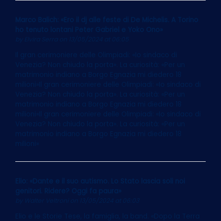
Marco Balich: «Ero il dj alle feste di De Michelis. A Torino
ho tenuto lontani Peter Gabriel e Yoko Ono»
by
Elvira Serra
on 13/05/2024 at 06:05
Il gran cerimoniere delle Olimpiadi: «Io sindaco di
Venezia? Non chiudo la porta». La curiosità: «Per un
matrimonio indiano a Borgo Egnazia mi diedero 18
milioni»Il gran cerimoniere delle Olimpiadi: «Io sindaco di
Venezia? Non chiudo la porta». La curiosità: «Per un
matrimonio indiano a Borgo Egnazia mi diedero 18
milioni»Il gran cerimoniere delle Olimpiadi: «Io sindaco di
Venezia? Non chiudo la porta». La curiosità: «Per un
matrimonio indiano a Borgo Egnazia mi diedero 18
milioni»
Elio: «Dante e il suo autismo. Lo Stato lascia soli noi
genitori. Ridere? Oggi fa paura»
by
Walter Veltroni
on 13/05/2024 at 06:03
Elio e le Storie Tese, la famiglia, la band. «Dopo la Terra