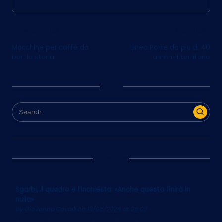
Post
Previous Post
Next Post
Macchine per caffè da
Linea Porte da più di 40
navigation
bar: la storia
anni nel territorio
Cerca
Ultim’Ora
Sgarbi, il quadro e l’inchiesta: «Anche questa finirà in
nulla»
by
Giovanna Cavalli
on 13/05/2024 at 06:07