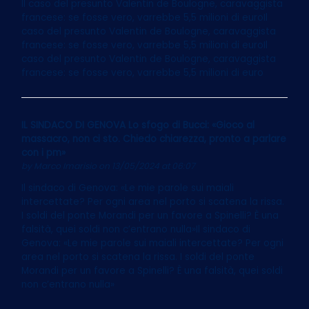
Il caso del presunto Valentin de Boulogne, caravaggista
francese: se fosse vero, varrebbe 5,5 milioni di euroIl
caso del presunto Valentin de Boulogne, caravaggista
francese: se fosse vero, varrebbe 5,5 milioni di euroIl
caso del presunto Valentin de Boulogne, caravaggista
francese: se fosse vero, varrebbe 5,5 milioni di euro
IL SINDACO DI GENOVA Lo sfogo di Bucci: «Gioco al
massacro, non ci sto. Chiedo chiarezza, pronto a parlare
con i pm»
by
Marco Imarisio
on 13/05/2024 at 06:07
Il sindaco di Genova: «Le mie parole sui maiali
intercettate? Per ogni area nel porto si scatena la rissa.
I soldi del ponte Morandi per un favore a Spinelli? È una
falsità, quei soldi non c’entrano nulla»Il sindaco di
Genova: «Le mie parole sui maiali intercettate? Per ogni
area nel porto si scatena la rissa. I soldi del ponte
Morandi per un favore a Spinelli? È una falsità, quei soldi
non c’entrano nulla»