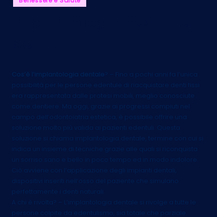
Benessere e Salute
in
Implantologia dentale
per tutti!
Cos’è l’implantologia dentale
? – Fino a pochi anni fa l’unica
possibilità per le persone edentule di riacquistare denti fissi
era rappresentata dalle protesi mobili, meglio conosciute
come dentiere. Ma oggi, grazie ai progressi compiuti nel
campo dell’odontoiatria estetica, è possibile offrire una
soluzione molto più valida ai pazienti edentuli. Questa
soluzione si chiama implantologia dentale, termine con cui si
indica un insieme di tecniche grazie alle quali si riconquista
un sorriso sano e bello in poco tempo ed in modo indolore.
Ciò avviene con l’applicazione degli impianti dentali,
dispositivi inseriti nell’osso del paziente che simulano
perfettamente i denti naturali.
A chi è rivolta? – L’implantologia dentale si rivolge a tutte le
persone colpite da edentulismo, sia totale che parziale.