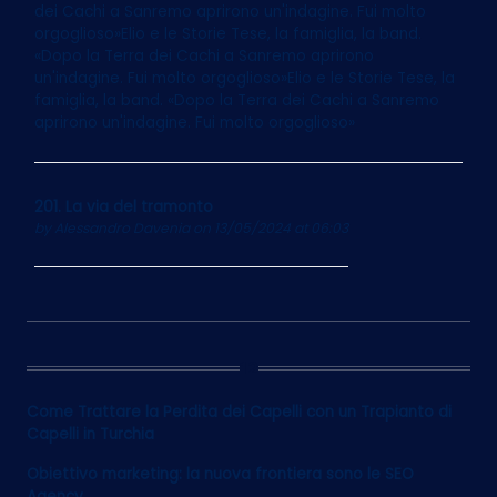
dei Cachi a Sanremo aprirono un'indagine. Fui molto
orgoglioso»Elio e le Storie Tese, la famiglia, la band.
«Dopo la Terra dei Cachi a Sanremo aprirono
un'indagine. Fui molto orgoglioso»Elio e le Storie Tese, la
famiglia, la band. «Dopo la Terra dei Cachi a Sanremo
aprirono un'indagine. Fui molto orgoglioso»
201. La via del tramonto
by
Alessandro Davenia
on 13/05/2024 at 06:03
12
Come Trattare la Perdita dei Capelli con un Trapianto di
Capelli in Turchia
Obiettivo marketing: la nuova frontiera sono le SEO
Agency